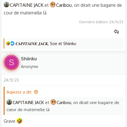
CAPITAINE JACK
et
Caribou
, on dirait une bagarre de
cour de maternelle là
Dernière édition:
24/11/23
L
𝑪𝑨𝑷𝑰𝑻𝑨𝑰𝑵𝑬 𝑱𝑨𝑪𝑲
,
Soe
et
Shiinku
e
s
Shiinku
S
r
Anonyme
é
a
24/11/23
c
t
Aqwzsx a dit:
i
o
CAPITAINE JACK
et
Caribou
, on dirait une bagarre de
n
cœur de maternelle là
s
Grave
: