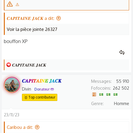
⚠️
𝑪𝑨𝑷𝑰𝑻𝑨𝑰𝑵𝑬 𝑱𝑨𝑪𝑲 a dit:
Voir la pièce jointe 26327
bouffon XP
L
𝑪𝑨𝑷𝑰𝑻𝑨𝑰𝑵𝑬 𝑱𝑨𝑪𝑲
e
s
𝑪𝑨𝑷𝑰𝑻𝑨𝑰𝑵𝑬 𝑱𝑨𝑪𝑲
Messages
55 910
r
Fofocoins
262 502
Divin
Donateur 🤲
é
🥇 Top contributeur
a
Genre
Homme
c
t
23/11/23
i
o
Caribou a dit:
n