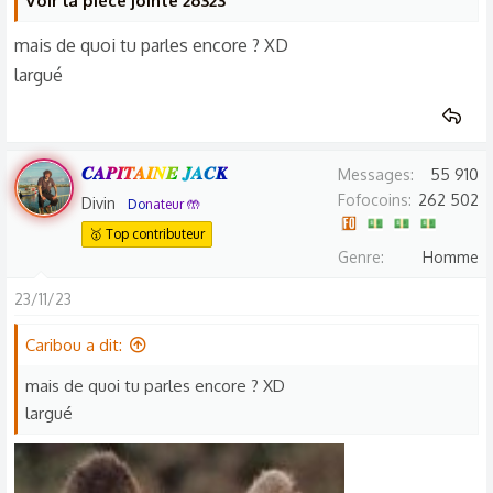
Voir la pièce jointe 26323
:
mais de quoi tu parles encore ? XD
largué
𝑪𝑨𝑷𝑰𝑻𝑨𝑰𝑵𝑬 𝑱𝑨𝑪𝑲
Messages
55 910
Fofocoins
262 502
Divin
Donateur 🤲
🥇 Top contributeur
Genre
Homme
23/11/23
Caribou a dit:
mais de quoi tu parles encore ? XD
largué