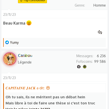
🥇 Top contributeur
a
l'urgence
Genre
Homme
c
t
23/11/23
i
Beau Karma
o
n
s
:
L
Yumy
e
s
Caribou
Messages
6 236
r
Fofocoins
99 586
Légende
é
a
c
23/11/23
t
i
𝑪𝑨𝑷𝑰𝑻𝑨𝑰𝑵𝑬 𝑱𝑨𝑪𝑲 a dit:
o
Oh tu sais, ils ne méritent pas un débat hein
n
Mais libre à toi de faire une thèse si c'est ton truc
s