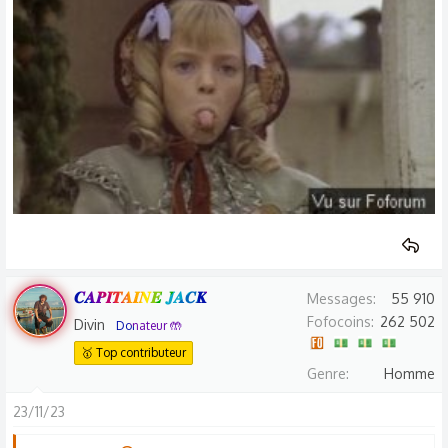
𝑪𝑨𝑷𝑰𝑻𝑨𝑰𝑵𝑬 𝑱𝑨𝑪𝑲
Messages
55 910
Fofocoins
262 502
Divin
Donateur 🤲
🥇 Top contributeur
Genre
Homme
23/11/23