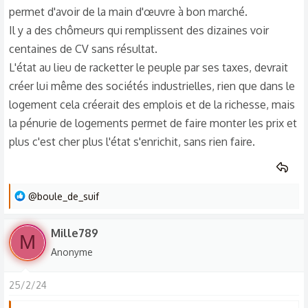
permet d'avoir de la main d'œuvre à bon marché.
Il y a des chômeurs qui remplissent des dizaines voir
centaines de CV sans résultat.
L'état au lieu de racketter le peuple par ses taxes, devrait
créer lui même des sociétés industrielles, rien que dans le
logement cela créerait des emplois et de la richesse, mais
la pénurie de logements permet de faire monter les prix et
plus c'est cher plus l'état s'enrichit, sans rien faire.
L
@boule_de_suif
e
s
Mille789
M
r
Anonyme
é
a
25/2/24
c
t