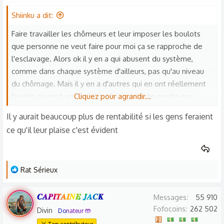
Shiinku a dit:
Faire travailler les chômeurs et leur imposer les boulots
que personne ne veut faire pour moi ça se rapproche de
l'esclavage. Alors ok il y en a qui abusent du système,
comme dans chaque système d'ailleurs, pas qu'au niveau
du chômage. Mais il y en a d'autres qui en ont réellement
besoin, ça peut arriver à tout le monde de perdre son
Cliquez pour agrandir...
boulot pour diverses raisons, ce n'est pas une raison
Il y aurait beaucoup plus de rentabilité si les gens feraient
suffisante pour accepter tout et n'importe quoi comme
ce qu'il leur plaise c'est évident
autre boulot.
Personnellement, si demain je perds mon boulot et que je
L
Rat Sérieux
me retrouve au chômage, il est hors de question de faire
e
"des travaux non rémunérés" qui ne m'intéressent pas et je
s
préfèrerais également rester au chômage un peu plus
𝑪𝑨𝑷𝑰𝑻𝑨𝑰𝑵𝑬 𝑱𝑨𝑪𝑲
Messages
55 910
r
longtemps pour trouver ce qui me convient plutôt que
Fofocoins
262 502
Divin
Donateur 🤲
é
d'accepter un poste sous payé ou inintéressant dans