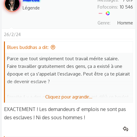
Fofocoins
10 546
Légende
Genre
Homme
26/2/24
Blues buddhas a dit:
Parce que tout simplement tout travail mérite salaire.
Faire travailler gratuitement des gens, ça a existé à une
époque et ça s'appelait l'esclavage. Peut être ça te plairait
de devenir esclave ?
Ensuite il y a des gens payés au smic faisant déjà ce boulot.
Cliquez pour agrandir...
Tu veux leur faire perdre leur salaire et leur boulot face à
EXACTEMENT ! Les demandeurs d' emplois ne sont pas
des travailleurs gratuits ?
des esclaves ! Ni des sous hommes !
Étant donné c'est déjà des gens pauvres ?
Puis parmi les chômeurs il y en a beaucoup qui ont fait des