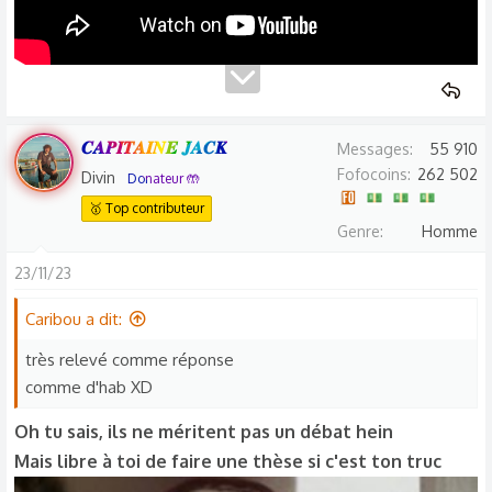
𝑪𝑨𝑷𝑰𝑻𝑨𝑰𝑵𝑬 𝑱𝑨𝑪𝑲
Messages
55 910
Fofocoins
262 502
Divin
Donateur 🤲
🥇 Top contributeur
Genre
Homme
23/11/23
Caribou a dit:
très relevé comme réponse
comme d'hab XD
Oh tu sais, ils ne méritent pas un débat hein
Mais libre à toi de faire une thèse si c'est ton truc