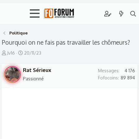
Politique
Pourquoi on ne fais pas travailler les chômeurs?
A
D
Jv16
20/11/23
u
a
t
t
Rat Sérieux
Messages
4 176
e
e
Fofocoins
89 894
Passionné
u
d
r
e
d
d
e
é
l
b
a
u
d
t
i