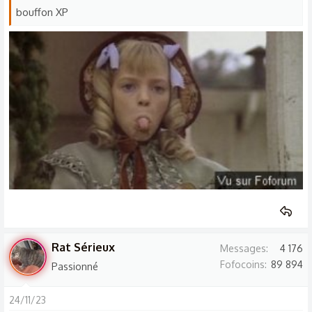
bouffon XP
s
:
Rat Sérieux
Messages
4 176
Fofocoins
89 894
Passionné
24/11/23