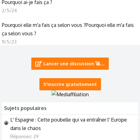
Pourquoi ai-je fais ça ?
2/5/24
Pourquoi elle m'a fais ça selon vous ?Pourquoi elle m'a fais
ça selon vous ?
11/5/23
Mon copain me supprimait de Snap après chaque
Lancer une discussion 🚀…
discussion, pourquoi ?
12/7/26
S'inscrire gratuitement
4 mois après pourquoi le je pense toujours à lui ?
9/6/26
Sujets populaires
L' Espagne : Cette poubelle qui va entraîner l' Europe
dans le chaos
Réponses: 29