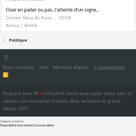
Oser en parler ou pas, l'attente d'un signe..
Dernier: Ninor By Ronin ..
00:58
Amour / Amitié
Politique
Nous contacter
Aide
Mentions légales
⚠ Signalement
R
S
S
Propulsé avec XF
♥
Foforum.fr, forum pour parler entre ados et
adultes sans inscription Français, libre, anonyme et gratuit
depuis 2007
Catégories similaires:
Polique
,
Généraliste
,
Actualités
,
Discussions adultes
,