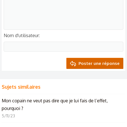
Enfin dernier point personne ne travaille pour la gloire toi le
premier. Ce qui va te motiver de travailler en premier à sea
de toucher ton premier salaire pour t'offrir ton
smartphones dernier cri !!!
Nom d'utilisateur
Poster une réponse
Sujets similaires
Mon copain ne veut pas dire que je lui fais de l’effet,
pourquoi ?
5/11/23