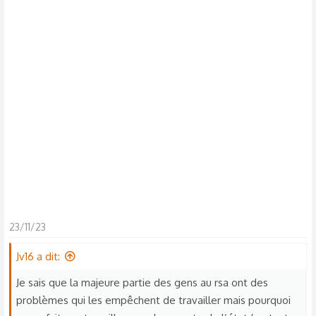
s
c
u
s
s
i
o
n
23/11/23
Jv16 a dit:
Je sais que la majeure partie des gens au rsa ont des
problèmes qui les empêchent de travailler mais pourquoi