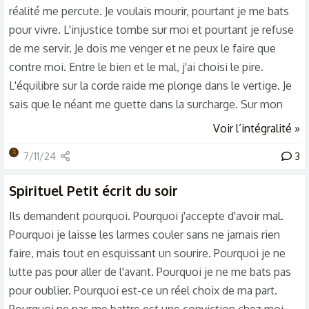
réalité me percute. Je voulais mourir, pourtant je me bats
pour vivre. L'injustice tombe sur moi et pourtant je refuse
de me servir. Je dois me venger et ne peux le faire que
contre moi. Entre le bien et le mal, j'ai choisi le pire.
L'équilibre sur la corde raide me plonge dans le vertige. Je
sais que le néant me guette dans la surcharge. Sur mon
âme coulent les vomissures de mon esprit. Je voulais
Voir l’intégralité »
découvrir la vérité. Je n'ai vu que mes mensonges. Il ne me
X
7/11/24
3
reste plus que l'amour. Sur cette corde raide qui m'a été
offerte. Je ne souhaite plus qu'aller jusqu'au bout. Pour ne
Spirituel
Petit écrit du soir
décevoir personne. Pour ne blesser qui que ce...
Ils demandent pourquoi. Pourquoi j'accepte d'avoir mal.
Pourquoi je laisse les larmes couler sans ne jamais rien
faire, mais tout en esquissant un sourire. Pourquoi je ne
lutte pas pour aller de l'avant. Pourquoi je ne me bats pas
pour oublier. Pourquoi est-ce un réel choix de ma part.
Pourquoi ne pas me battre est une conviction chez moi...