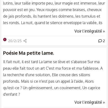
lutins, leur taille importe peu, leur magie est immense, leur
pouvoir est en jeu. Yeux rouges comme braises, cheveux
de jais profonds, ils hantent les dolmens, les tumulus et
les ronds. La nuit, quand le silence enveloppe la vallée, ils
sortent de leurs grottes, dansent à la clarté De la lune
Voir l’intégralité »
argentée, au rythme des tambours, leur rire éclate, joyeux,
💫
20/2/25
2
au milieu des labours. Gardien de la nature, ils protègent
les sources, les fontaines sacrées, les arbres et leurs
Poésie
Ma petite lame.
écorces. Mais gare à qui les trouble, à qui...
Il fait nuit, il est tard La lame se lève et s'abaisse Sur ma
peau elle fait tout un art C'est ma force et ma faiblesse. A
la recherche d'une solution, Elle creuse des sillons
profonds. Mais si ce n'est pas un appel à l'aide, Alors
qu'est-ce ? Un gémissement, un couinement, Un caprice
d'enfant ?
Voir l’intégralité »