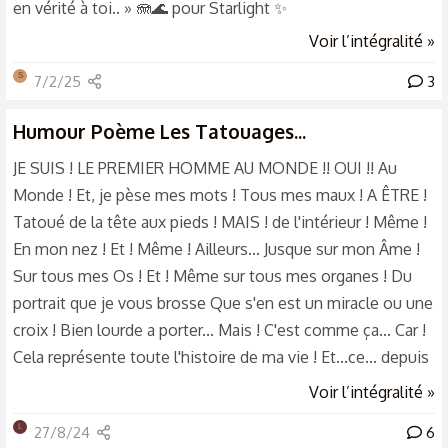
en vérité à toi.. » 🪼🌊 pour Starlight ✨
Voir l’intégralité »
S
7/2/25
3
Humour
Poème Les Tatouages...
JE SUIS ! LE PREMIER HOMME AU MONDE !! OUI !! Au
Monde ! Et, je pèse mes mots ! Tous mes maux ! A ÊTRE !
Tatoué de la tête aux pieds ! MAIS ! de l'intérieur ! Même !
En mon nez ! Et ! Même ! Ailleurs... Jusque sur mon Âme !
Sur tous mes Os ! Et ! Même sur tous mes organes ! Du
portrait que je vous brosse Que s'en est un miracle ou une
croix ! Bien lourde a porter... Mais ! C'est comme ça... Car !
Cela représente toute l'histoire de ma vie ! Et...ce... depuis
son début ! Un film muet ! Plein de poésies ! Voulez-vous y
Voir l’intégralité »
entrer ? NON ! Vous avez bien raison ! CAR ! Il est
L
27/8/24
6
préférable...de ne pas en franchir le perron ! Je vous le