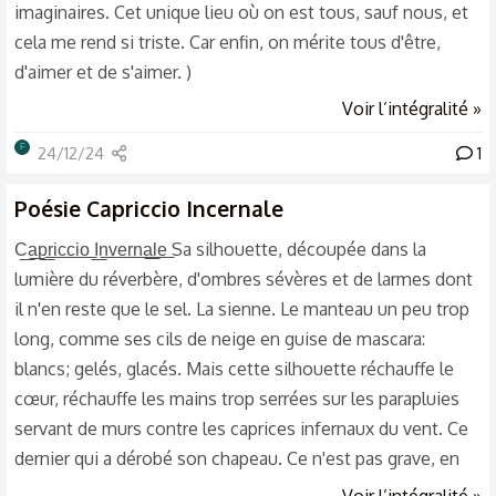
imaginaires. Cet unique lieu où on est tous, sauf nous, et
cela me rend si triste. Car enfin, on mérite tous d'être,
d'aimer et de s'aimer. )
Voir l’intégralité »
F
24/12/24
1
Poésie
Capriccio Incernale
C͟a͟p͟r͟i͟c͟c͟i͟o͟ I͟n͟v͟e͟r͟n͟a͟l͟e͟ Sa silhouette, découpée dans la
lumière du réverbère, d'ombres sévères et de larmes dont
il n'en reste que le sel. La sienne. Le manteau un peu trop
long, comme ses cils de neige en guise de mascara:
blancs; gelés, glacés. Mais cette silhouette réchauffe le
cœur, réchauffe les mains trop serrées sur les parapluies
servant de murs contre les caprices infernaux du vent. Ce
dernier qui a dérobé son chapeau. Ce n'est pas grave, en
soit, il n'était pas si beau. Sortie d'un rêve, c'est la