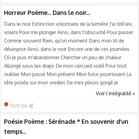
fin de mes jours Que, Que,lui a-t-il pris !? Pour mettre
Horreur
Poème... Dans le noir...
Mettre, fin à sa vie ! De nos jours Comment ? Comment...
Dans le noir Extinction volontaire de la lumière J'ai tiré les
volets Pour me plonger Ainsi, dans l'obscurité Pour passer
Comme souvent Rien, qu'un moment Dans mon lit de
désespoir Ainsi, dans le noir Encore une de ces journées
Où Je puis m'abandonner Chercher un peu de chaleur
Allongé sous les draps De mon cercueil voilé Pour tout
oublier Mon passé Mon présent Mon futur pourrissant La
tête posée sur mon oreillet De mes pleurs gorgé Je
ressasse Sans cesse Mon mal-être Mes angoisses Ma
Voir l’intégralité »
tristesse Laisser En toute sécurité Ainsi, le temps passer
S
13/9/24
Réchauffer mon cœur glacé Juste un moment Ou, un court
instant Se fabriquer des rêves Un monde imaginaire Où,
Poésie
Poème : Sérénade * En souvenir d'un
tout est merveilleux Pour oublier La vie Ses...
temps...