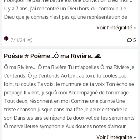
Il y a 7 ans, j'ai rencontré un Dieu hors-du-commun. Le
Dieu que je connais n'est pas qu'une représentation de
justice et de pouvoir. Mon Dieu est quelqu'un d'infiniment
Voir l’intégralité »
fragile, peut-être plus que l'humain le plus insignifiant sur
7/11/24
5
terre. Il rit et pleure en tout temps. Il ressent un grand
chagrin d'amour pour ses enfants, qu'il voit de jour en jour
Poésie
⭐ Poème...Ô ma Rivière...🌊
se perdre. Il a le goût des couleurs. Il...
Ô ma Rivière... Ô ma Rivière Tu m'appelles Ô ma Rivière Je
t'entends, Ô je t'entends Au loin, au loin, tu coules...au
loin, tu coules Ta voix, le murmure de ta voix Ton écho se
propage Il vient, jusqu'à moi Accompagné de ton image
Tout deux, résonnent en moi Comme une plainte Une
triste chanson Jusque dans ma tête Je peux entendre le
son Dans les airs se répand Le doux vol de tes sentiments
Ô merveilleuse symphonie Aux douces notes d'amour
Plaisir d'harmonie De leurs ailes De ta vie Chaque jour Aidé
Voir l’intégralité »