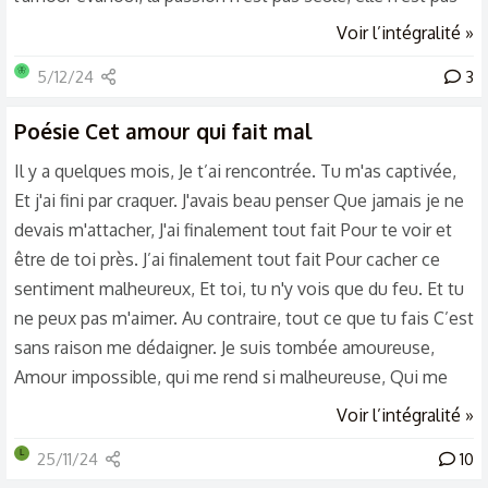
tout, vous saisissez ? Le souffle du vent, l'odeur de la
Voir l’intégralité »
pluie, dans chaque goutte d'eau, une promesse de vie. La
🦋
5/12/24
3
beauté crie dans les murs décrépits, la joie se cache
derrière chaque bruit. Les enfants qui jouent,les rêves qui
Poésie
Cet amour qui fait mal
s'éveillent, la vie, sans amour, est une étoile sans...
Il y a quelques mois, Je t’ai rencontrée. Tu m'as captivée,
Et j'ai fini par craquer. J'avais beau penser Que jamais je ne
devais m'attacher, J'ai finalement tout fait Pour te voir et
être de toi près. J’ai finalement tout fait Pour cacher ce
sentiment malheureux, Et toi, tu n'y vois que du feu. Et tu
ne peux pas m'aimer. Au contraire, tout ce que tu fais C’est
sans raison me dédaigner. Je suis tombée amoureuse,
Amour impossible, qui me rend si malheureuse, Qui me
fait tant souffrir... Comment vais-je m'en sortir? Des
Voir l’intégralité »
vagues à l'âme, des bleus au coeur De désespoir, je me
L
25/11/24
10
consume et meurs. Je me suis tant attachée, Et j’ai