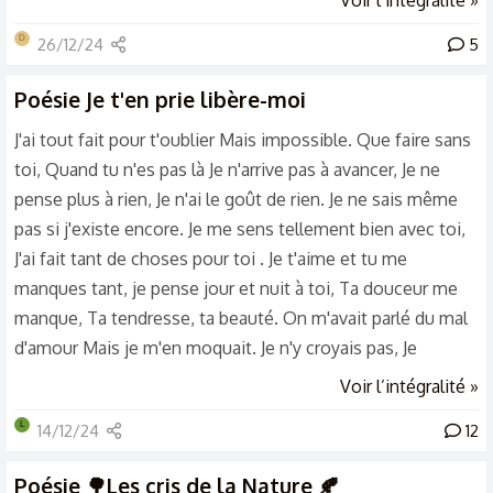
Voir l’intégralité »
silhouette d’un ange. Mais il faut s'approcher pour mieux
D
26/12/24
5
la contempler. Mais c'est que le réverbère gâche la couleur
de ses yeux. Elle se décala un peu, éblouie d'une humble
Poésie
Je t'en prie libère-moi
manière : le gant déchiré de sa main...
J'ai tout fait pour t'oublier Mais impossible. Que faire sans
toi, Quand tu n'es pas là Je n'arrive pas à avancer, Je ne
pense plus à rien, Je n'ai le goût de rien. Je ne sais même
pas si j'existe encore. Je me sens tellement bien avec toi,
J'ai fait tant de choses pour toi . Je t'aime et tu me
manques tant, je pense jour et nuit à toi, Ta douceur me
manque, Ta tendresse, ta beauté. On m'avait parlé du mal
d'amour Mais je m'en moquait. Je n'y croyais pas, Je
trouvais ça ridicule, Déplorable et pathétique. Aujourd'hui
Voir l’intégralité »
je comprends, Aujourd'hui je subis, Aujourd'hui je ne suis
L
14/12/24
12
plus moi-même Mais qui me contrôle ? Qui me dirige ?
C'est toi. Je t'en prie libère-moi, Ouvre tes mains, Ouvre
Poésie
🌳Les cris de la Nature 🍂