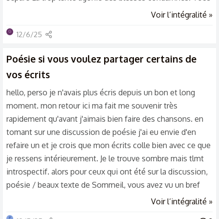
ceux pour qui l’issue est le fatal départ, Pour eux je t’en
Voir l’intégralité »
supplie, abaisse ton épée. C’est un cavalier brun étendu
G
12/6/25
dans un val Un val à l’herbe douce où pâture son cheval. Il
est étendu mort depuis que fier et sot, Il s’est levé contre
Poésie
si vous voulez partager certains de
Elle et parlé fort et haut.
vos écrits
hello, perso je n'avais plus écris depuis un bon et long
moment. mon retour ici ma fait me souvenir très
rapidement qu'avant j'aimais bien faire des chansons. en
tomant sur une discussion de poésie j'ai eu envie d'en
refaire un et je crois que mon écrits colle bien avec ce que
je ressens intérieurement. Je le trouve sombre mais tlmt
introspectif. alors pour ceux qui ont été sur la discussion,
poésie / beaux texte de Sommeil, vous avez vu un bref
brouillon qui à bien évoluée. avant que je partage mon
Voir l’intégralité »
écrit je vous invite à mettre vos brouillon vos textes ce
E