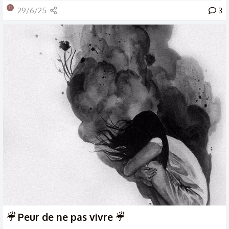
H
29/6/25
3
☔︎ Peur de ne pas vivre ☔︎