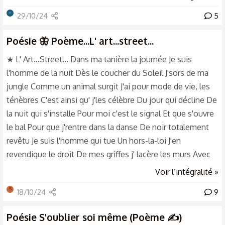
par le Vent Par le Vent Du matin, au soir En compagnie des
⭐
29/10/24
5
nuages Qui viennent se poser sur mon cœur De tes
témoignages En moi... montent les larmes Je ne peux...
Poésie
🦋 Poème...L' art...street...
retenir mes pleurs Elles s'écoulent sur mon...
★ L' Art...Street... Dans ma tanière la journée Je suis
l'homme de la nuit Dès le coucher du Soleil J'sors de ma
jungle Comme un animal surgit J'ai pour mode de vie, les
ténèbres C'est ainsi qu' j'les célèbre Du jour qui décline De
la nuit qui s'installe Pour moi c'est le signal Et que s'ouvre
le bal Pour que j'rentre dans la danse De noir totalement
revêtu Je suis l'homme qui tue Un hors-la-loi J'en
revendique le droit De mes griffes j' lacère les murs Avec
mes mains J' disperse ma cervelle J'répand mes tripes,mes
Voir l’intégralité »
entrailles De la peinture,s' trouvant dans ma tête J'
S
18/10/24
9
pulvérise mes mots J'exhibe mes fresques Pour créer du
laid,du beau Pour étaler le portrait d' la société Et ,d'mon
Poésie
S'oublier soi même (Poème ✍️)
univers à moi J'ai mes armes...