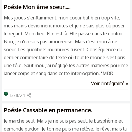
souhaité et prié.. J'aurais tellement voulu être aimée.
Poésie
Mon âme soeur.....
Mes joues s'enflamment, mon coeur bat bien trop vite,
mes mains deviennent moites et je ne sais plus où poser
le regard. Mon dieu. Elle est là. Elle passe dans le couloir.
Non, je n'en suis pas amoureuse. Mais c'est mon âme
soeur. Les quolibets murmurés fusent. Conséquence du
dernier commentaire de texte où tout le monde s'est pris
une tôle. Sauf moi. J'ai négligé les autres matières pour me
lancer corps et sang dans cette interrogation. "MDR
regarde là avec son style de grand-mère ! " Non, elle a
Voir l’intégralité »
juste un style qui lui est propre. Elle a de l'originalité. Pas
U
13/11/24
comme vous. "Elle a quoi à nous regarder comme ça ??"
Mais vous avez vu comment vous la jugez, bande de
Poésie
Cassable en permanence.
macaques ? "Avec son air austère là" Non, elle a une aura...
Je marche seul. Mais je ne suis pas seul. Je blasphème et
demande pardon. Je tombe puis me relève. Je rêve, mais la