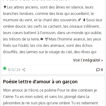
ton coeur. Suis-je bête, tu ne peux pas...
🌳Les arbres anciens, sont des âmes en silence, leurs
branches tendues, comme des bras qui accueillent, le
murmure du vent, et le chant des souvenirs.🍂 🌲Sous leur
ombre douce, les cerfs se cachent, les oiseaux s'élèvent,
leurs cœurs battent à l'unisson, dans un monde qui oublie,
les trésors de la terre.🍁 🫎Mais l'homme avance, les yeux
fixés sur l'oubli, les cris des animaux, sont des échos
étouffés, des larmes sur le visage du ciel, des rêves qui
s'évanouissent.🦊 🌳Oh ! Arbres vénérables, vous portez
Voir l’intégralité »
nos douleurs, chaque tronc abattu, une pièce de notre
🦋
8/12/24
8
histoire, et chaque feuille tombée, un amour perdu.🍂 🌲
Alors je crie, pour chaque créature, pour chaque souffle de
Poésie
lettre d'amour à un garçon
vie, la beauté de la nature, ne doit pas disparaitre, dans le
Mon amour, Je t'écris ce poème Pour te dire combien je
bruit...
t'aime Tu es mon soleil, et sans toi, plongé dans la
pénombre Je ne suis plus qu'une ombre Tu es tellement