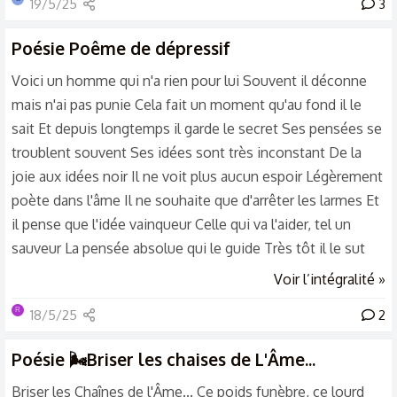
19/5/25
3
que vous ressentez ici. perso j'crois que écrire se poème
était la millr chose que j'aie pu faire ça m'a fait du bien de
Poésie
Poême de dépressif
posé des mots réfléchis, cherchée. voici mon poème :
Voici un homme qui n'a rien pour lui Souvent il déconne
titre...
mais n'ai pas punie Cela fait un moment qu'au fond il le
sait Et depuis longtemps il garde le secret Ses pensées se
troublent souvent Ses idées sont très inconstant De la
joie aux idées noir Il ne voit plus aucun espoir Légèrement
poète dans l'âme Il ne souhaite que d'arrêter les larmes Et
il pense que l'idée vainqueur Celle qui va l'aider, tel un
sauveur La pensée absolue qui le guide Très tôt il le sut
que c'est le suicide
Voir l’intégralité »
R
18/5/25
2
Poésie
🌬️Briser les chaises de L'Âme...
Briser les Chaînes de l'Âme... Ce poids funèbre, ce lourd