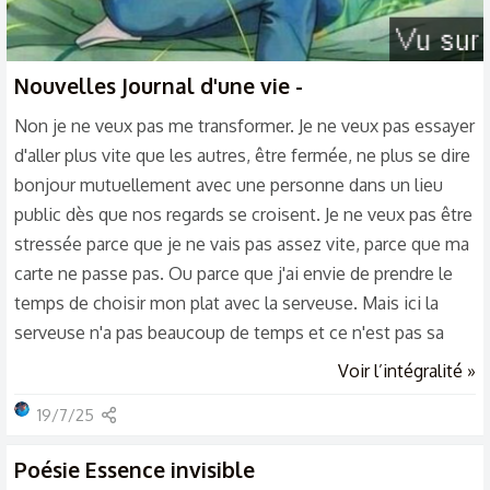
Nouvelles
Journal d'une vie -
Non je ne veux pas me transformer. Je ne veux pas essayer
d'aller plus vite que les autres, être fermée, ne plus se dire
bonjour mutuellement avec une personne dans un lieu
public dès que nos regards se croisent. Je ne veux pas être
stressée parce que je ne vais pas assez vite, parce que ma
carte ne passe pas. Ou parce que j'ai envie de prendre le
temps de choisir mon plat avec la serveuse. Mais ici la
serveuse n'a pas beaucoup de temps et ce n'est pas sa
priorité d'être agréable avec les personnes. Sa priorité est
Voir l’intégralité »
d'être productive. Pas d'être dans l'humanisme. Moi je
19/7/25
veux continuer d'apprendre à marcher lentement, à sourire
à chaque personnes, à toujours faire preuve de respect et
Poésie
Essence invisible
de tolérance, à être ouverte et bienveillante...