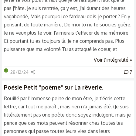
je ne te vois plus ! Il faut que je te rattrape Il faut que le
pas j'hâte. Je suis rentrée, ça y est, J'ai durant des heures
vagabondé, Mais pourquoi ce fardeau dois-je porter ? En y
pensant, de toute manière, De moi tu ne te soucies guère.
Je ne veux plus te voir, J'aimerais t'effacer de ma mémoire,
Et pourtant tu es toujours là. Je ne comprends pas. Plus
puissante que ma volonté Tu as attaqué le coeur, et
maintenant qu'il est mort, Tu attaques ma tête et mon
Voir l’intégralité »
corps. Je ne survivrai pas. Je suis une femme brisée.
L
28/12/24
7
Poésie
Petit "poème" sur La rêverie.
Rouillé par l'immense peine de mon être, je t'écris cette
lettre, car tout me paraît , mais rien n'a jamais été. (Je suis
littéralement pas une poète donc soyez indulgent, mais je
pence que ces mots peuvent résonner chez toutes les
personnes qui passe toutes leurs vies dans leurs