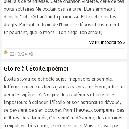
pleurais de tendresse. Cette chanson violette, celle de tes
nuits solitaires Ne voulait pas se taire. Elle s'emmêlait
dans le Ciel ; réchauffait ta promesse Et le sel sous tes
doigts. Partout, le froid de l'hiver se déposait tristement.
Et pourtant, que je mens : Ton ange, ton amour,
t'embrassa pour la dernière fois Tu mourras dans ton être
Voir l’intégralité »
D'un silence irréel. Il ferma la fenêtre ; Puis déploya ses
D
22/10/24
ailes. —Dwaen.
Gloire à l'Étoile.(poème)
Étoile salvatrice et fidèle sujet, méprisons ensemble,
Infâmes qui en ces lieus grands travers causèrent, intrus et
perfides vipères, À l'origine de problèmes et injustices,
imposteurs à déloger. L'Étoile et son astronaute dévoué,
se devaient de s'en occuper, Parmi heureux compères, des
infiltrés, des damnés, Ont semé le désordre, des enfoirés
à expulser. Très court, je m'en excuse. Mais il n'avait pas