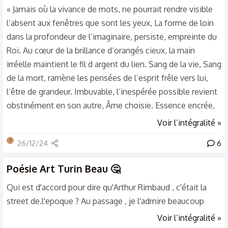
« Jamais où la vivance de mots, ne pourrait rendre visible
l’absent aux fenêtres que sont les yeux, La forme de loin
dans la profondeur de l’imaginaire, persiste, empreinte du
Roi. Au cœur de la brillance d‘orangés cieux, la main
irréelle maintient le fil d argent du lien. Sang de la vie, Sang
de la mort, ramène les pensées de l’esprit frêle vers lui,
l’être de grandeur. Imbuvable, l’inespérée possible revient
obstinément en son autre, Âme choisie. Essence encrée,
lettres fantomatiques dans l’âtre conservées, en l
Voir l’intégralité »
espérance pour l‘après, demeure. L’Ineffaçable Amarre,
S
26/12/24
6
éternité enfoui dans un cœur de cendre, consomme sans
souffrance sa sœur destinée. Cocon de soie endormi, elle,
Poésie
Art Turin Beau 🤔
préserve l’ambroisie, aura de l’éternel esprit...
Qui est d'accord pour dire qu'Arthur Rimbaud , c'était la
street de.l'epoque ? Au passage , je l'admire beaucoup
Voir l’intégralité »