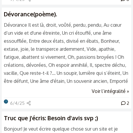
Dévorance(poème).
Dévorance Il est là, droit, voûté, perdu, pendu, Au cœur
d’un vide et d'une étreinte, Un cri étouffé, une âme
essoufflée, Entre deux états, divisé en ébats, Bonheur,
extase, joie, le transperce ardemment, Vide, apathie,
fatigue, abattent si vivement, Oh, passions broyées ! Oh
créations, dévorées, Oh espoir annihilé, Il, spectre déchu,
vacille, Que reste-t-il ?... Un soupir, lumière qui s’éteint, Un
être défunt, Une âme d'étain, Un souvenir ancien, Emporté
en un flot sans fin. Une âme passée, révolue, en immense
Voir l’intégralité »
déclin, Un trou sans cesse sans butin. Dévorance. Un flot
S
6/4/25
2
d’indifférence, Où le tout se noie Où le rien gerbe sa joie,
Détruite avec dédain, Errante, affamée, en ce festin piteux,
Truc que j'écris: Besoin d'avis svp ;)
Un souffle...
Bonjour! Je veut écrire quelque chose sur un site et je