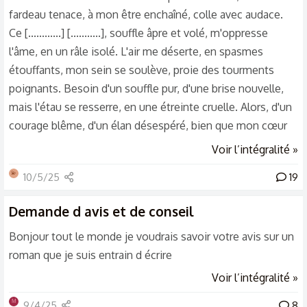
fardeau tenace, à mon être enchaîné, colle avec audace.
Ce [............] [...........], souffle âpre et volé, m'oppresse
l'âme, en un râle isolé. L'air me déserte, en spasmes
étouffants, mon sein se soulève, proie des tourments
poignants. Besoin d'un souffle pur, d'une brise nouvelle,
mais l'étau se resserre, en une étreinte cruelle. Alors, d'un
courage blême, d'un élan désespéré, bien que mon cœur
s'alarme, d'ombres effrayé, de mes mains tremblantes,
Voir l’intégralité »
cherchant une issue, dans ma propre chair, une blessure
💫
10/5/25
19
s'est accrue. Ignorant la douleur, niant l'horreur profonde,
dans ma poitrine captive, mes doigts s'enfoncent,
Demande d avis et de conseil
immonde. À travers l'osuaire, leur chemin se fraie, entre...
Bonjour tout le monde je voudrais savoir votre avis sur un
roman que je suis entrain d écrire
Voir l’intégralité »
M
9/4/25
8