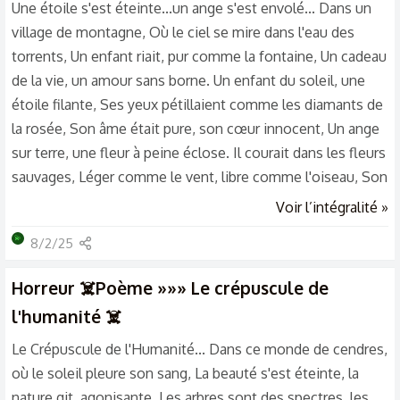
Une étoile s'est éteinte...un ange s'est envolé... Dans un
village de montagne, Où le ciel se mire dans l'eau des
torrents, Un enfant riait, pur comme la fontaine, Un cadeau
de la vie, un amour sans borne. Un enfant du soleil, une
étoile filante, Ses yeux pétillaient comme les diamants de
la rosée, Son âme était pure, son cœur innocent, Un ange
sur terre, une fleur à peine éclose. Il courait dans les fleurs
sauvages, Léger comme le vent, libre comme l'oiseau, Son
rire cristalin résonnait dans les vallées, Un chant
Voir l’intégralité »
d'innocence, un écho de bonheur. La montagne, berceau
💫
8/2/25
de son enfance, Gardait jalousement son secret, Un ange
est passé, silencieux et doux, Une étoile s'est éteinte, un
Horreur
☠️Poème »»» Le crépuscule de
chagrin immense. Aujourd'hui, nous pleurons cet...
l'humanité ☠️
Le Crépuscule de l'Humanité... Dans ce monde de cendres,
où le soleil pleure son sang, La beauté s'est éteinte, la
nature git, agonisante. Les arbres sont des spectres, les