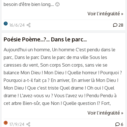
besoin d'être bien long... 🙂
Voir l’intégralité »
S
16/6/24
28
Poésie
Poème...?... Dans le parc...
Aujourd'hui un homme, Un homme C'est pendu dans le
parc, Dans le parc Dans le parc de ma ville Sous les
caresses du vent, Son corps Son corps, sans vie se
balance Mon Dieu ! Mon Dieu ! Quelle horreur ! Pourquoi ?
Pourquoi a-t-il fait ça ? En arriver, En arriver là Mon Dieu !
Mon Dieu ! Que c'est triste Quel drame ! Oh oui ! Quel
drame ! L'avez-vous vu ? Vous l'avez vu ! Pendu Pendu à
cet arbre Bien-sûr, que Non ! Quelle question !? Fort,
heureusement, que non ! De ce corps, De ce corps se
Voir l’intégralité »
balançant Sous les caresses Les caresses du vent Que,de
S
17/9/24
6
voir cela ! Je, J'en, J'en serai hanté Hanté, jusqu'à la fin, La