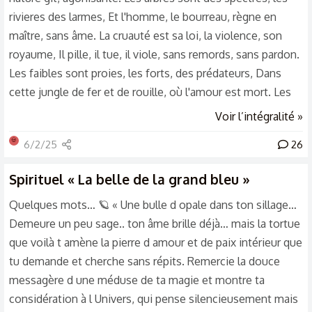
rivieres des larmes, Et l'homme, le bourreau, règne en
maître, sans âme. La cruauté est sa loi, la violence, son
royaume, Il pille, il tue, il viole, sans remords, sans pardon.
Les faibles sont proies, les forts, des prédateurs, Dans
cette jungle de fer et de rouille, où l'amour est mort. Les
villes sont des tombeaux, les routes, des arteres brisées,
Voir l’intégralité »
Les souvenirs s'effacent, les espoirs sont enterrés. Il ne
💀
6/2/25
26
reste que la haine, la soif de pouvoir, Et la désolation
immense, qui recouvre tout d'un voile noir. Les enfants
Spirituel
« La belle de la grand bleu »
naissent dans la peur, leur regard est vide...
Quelques mots… 🪐 « Une bulle d opale dans ton sillage…
Demeure un peu sage.. ton âme brille déjà… mais la tortue
que voilà t amène la pierre d amour et de paix intérieur que
tu demande et cherche sans répits. Remercie la douce
messagère d une méduse de ta magie et montre ta
considération à l Univers, qui pense silencieusement mais