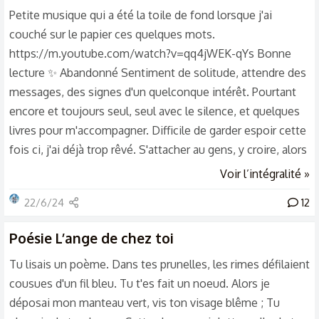
Petite musique qui a été la toile de fond lorsque j'ai
couché sur le papier ces quelques mots.
https://m.youtube.com/watch?v=qq4jWEK-qYs Bonne
lecture ✨️ Abandonné Sentiment de solitude, attendre des
messages, des signes d'un quelconque intérêt. Pourtant
encore et toujours seul, seul avec le silence, et quelques
livres pour m'accompagner. Difficile de garder espoir cette
fois ci, j'ai déjà trop rêvé. S'attacher au gens, y croire, alors
que tout n'était que superficiel. Tomber dans l'oubli, dans
Voir l’intégralité »
l'ombre du temps qui coule. Laisser passer les occasions,
22/6/24
12
et se lamenter lorsque les larmes roulent. Comment saisir
cette vie qui m'a toujours glissé entre les doigts. Les
Poésie
L’ange de chez toi
paroles volent, les écrits restent. Seuls les écrits restent,
Tu lisais un poème. Dans tes prunelles, les rimes défilaient
leurs...
cousues d'un fil bleu. Tu t'es fait un noeud. Alors je
déposai mon manteau vert, vis ton visage blême ; Tu