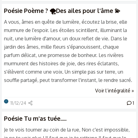
déconseille... Mais ! Je peux ! Vous en faire une petite
Poésie
Poème ? 🌪️Des ailes pour l'âme 💫
visite !? Pour cela ! Je n'ai pas mon pareil ! De...
A vous, âmes en quête de lumière, écoutez la brise, elle
murmure de l'espoir. Les étoiles scintillent, illuminant la
nuit, une lumière d'amour, un doux reflet de vie. Dans le
jardin des âmes, mille fleurs s'épanouissent, chaque
parfum délicat, une promesse de bonheur. Les rivières
murmurent des histoires de joie, des rires éclatants,
s'élèvent comme une voix. Un simple pas sur terre, un
souffle partagé, peut transformer l'instant, le rendre sacré.
Un regard bienveillant peut vous donner des ailes, des
Voir l’intégralité »
mots doux et sincères, vous ouvrent de nouvelles portes.
⭐
11/12/24
1
Ouvrez vos cœurs, laissez-vous porter, par la magie du
monde,par l'amour d'exister. Chaque nuage qui passe, une
Poésie
Tu m'as tuée.....
toile en mouvement, Rappelle nous que la vie est un
Je te vois tourner au coin de la rue, Non c'est impossible,
éternel...