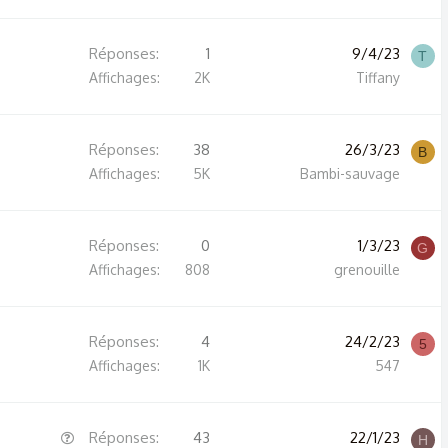
t
i
Réponses
1
9/4/23
c
T
Affichages
2K
Tiffany
l
e
Réponses
38
26/3/23
B
Affichages
5K
Bambi-sauvage
Réponses
0
1/3/23
G
Affichages
808
grenouille
Réponses
4
24/2/23
5
Affichages
1K
547
Q
Réponses
43
22/1/23
H