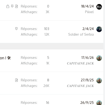
F
I
A
Réponses
0
18/4/24
e
m
r
Affichages
3K
Piiixel
r
p
t
m
o
i
I
Réponses
103
2/4/24
é
r
c
m
Affichages
12K
Soldier of Serbia
t
l
p
a
e
o
n
r
t
n ! 🛠️
Réponses
5
17/6/26
t
e
Affichages
1K
𝑪𝑨𝑷𝑰𝑻𝑨𝑰𝑵𝑬 𝑱𝑨𝑪𝑲
a
n
t
A
Réponses
8
27/11/25
e
r
Affichages
26K
𝑪𝑨𝑷𝑰𝑻𝑨𝑰𝑵𝑬 𝑱𝑨𝑪𝑲
t
i
Réponses
16
26/9/25
c