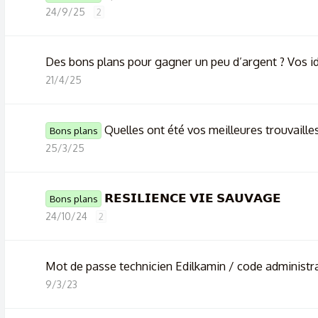
24/9/25
2
Des bons plans pour gagner un peu d’argent ? Vos id
21/4/25
Quelles ont été vos meilleures trouvaille
Bons plans
25/3/25
𝗥𝗘𝗦𝗜𝗟𝗜𝗘𝗡𝗖𝗘 𝗩𝗜𝗘 𝗦𝗔𝗨𝗩𝗔𝗚𝗘
Bons plans
24/10/24
2
Mot de passe technicien Edilkamin / code administr
9/3/23