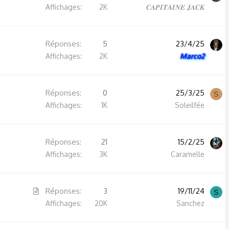
Affichages
2K
𝑪𝑨𝑷𝑰𝑻𝑨𝑰𝑵𝑬 𝑱𝑨𝑪𝑲
l
e
Réponses
5
23/4/25
Affichages
2K
Marco2
Réponses
0
25/3/25
S
Affichages
1K
Soleilfée
Réponses
21
15/2/25
Affichages
3K
Caramelle
A
Réponses
3
19/11/24
S
r
Affichages
20K
Sanchez
t
i