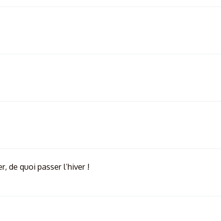
5
0
é
t
o
i
l
e
(
s
)
 de quoi passer l’hiver !