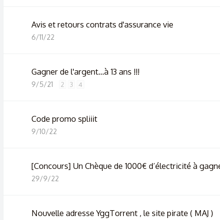
Avis et retours contrats d'assurance vie
6/11/22
Gagner de l'argent...à 13 ans !!!
9/5/21
2
3
4
Code promo spliiit
9/10/22
[Concours] Un Chèque de 1000€ d’électricité à gagner,
29/9/22
Nouvelle adresse YggTorrent , le site pirate ( MAJ )