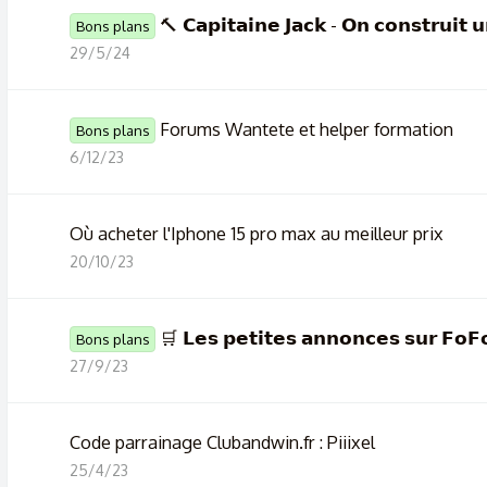
🔨 𝗖𝗮𝗽𝗶𝘁𝗮𝗶𝗻𝗲 𝗝𝗮𝗰𝗸 - 𝗢𝗻 𝗰𝗼𝗻𝘀𝘁𝗿𝘂𝗶𝘁 
Bons plans
29/5/24
Forums Wantete et helper formation
Bons plans
6/12/23
Où acheter l'Iphone 15 pro max au meilleur prix
20/10/23
🛒 𝗟𝗲𝘀 𝗽𝗲𝘁𝗶𝘁𝗲𝘀 𝗮𝗻𝗻𝗼𝗻𝗰𝗲𝘀 𝘀𝘂𝗿 𝗙𝗼𝗙
Bons plans
27/9/23
Code parrainage Clubandwin.fr : Piiixel
25/4/23