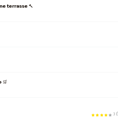
𝗻𝗲 𝘁𝗲𝗿𝗿𝗮𝘀𝘀𝗲 🔨
𝗼 🛒
3 É
4
.