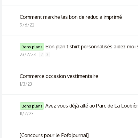
Comment marche les bon de reduc a imprimé
9/6/22
Bon plan t shirt personnalisés aidez moi 
Bons plans
23/2/23
2
3
Commerce occasion vestimentaire
1/3/23
Avez vous déjà allé au Parc de La Loubièr
Bons plans
11/2/23
[Concours pour le Fofojournal]