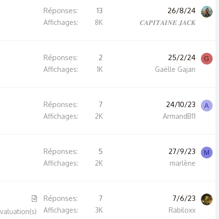
Réponses
13
26/8/24
c
Affichages
8K
𝑪𝑨𝑷𝑰𝑻𝑨𝑰𝑵𝑬 𝑱𝑨𝑪𝑲
l
e
Réponses
2
25/2/24
G
Affichages
1K
Gaëlle Gajan
Réponses
7
24/10/23
A
Affichages
2K
ArmandB11
Réponses
5
27/9/23
M
Affichages
2K
marlène
A
Réponses
7
7/6/23
r
Affichages
3K
Rabiloxx
valuation(s)