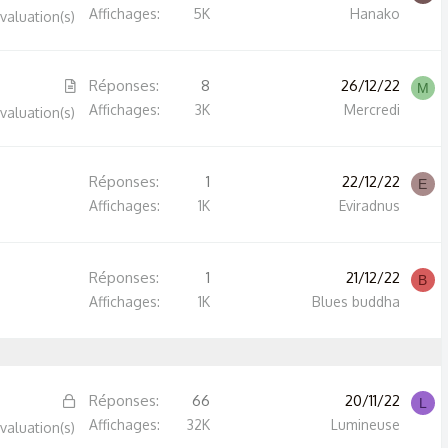
u
Affichages
5K
Hanako
valuation(s)
e
s
A
Réponses
8
26/12/22
t
M
r
Affichages
3K
Mercredi
valuation(s)
i
t
o
i
n
Réponses
1
22/12/22
c
E
Affichages
1K
Eviradnus
l
e
Réponses
1
21/12/22
B
Affichages
1K
Blues buddha
F
Réponses
66
20/11/22
L
e
Affichages
32K
Lumineuse
valuation(s)