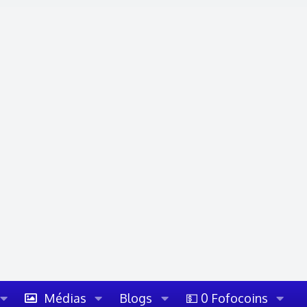
Médias
Blogs
💵 0 Fofocoins