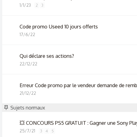
1/1/23
2
3
Code promo Useed 10 jours offerts
17/6/22
Qui déclare ses actions?
22/12/22
Erreur Code promo par le vendeur demande de rem
21/12/22
Sujets normaux
💥 CONCOURS PS5 GRATUIT : Gagner une Sony Play
25/7/21
3
4
5