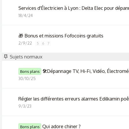
Services d'Électricien à Lyon : Delta Elec pour dépan
18/4/24
🎁 Bonus et missions Fofocoins gratuits
2/9/22
5
6
7
Sujets normaux
🛠️Dépannage TV, Hi-Fi, Vidéo, Électromén
Bons plans
30/10/25
Régler les différentes erreurs alarmes Edilkamin poê
9/3/23
Qui adore chiner ?
Bons plans