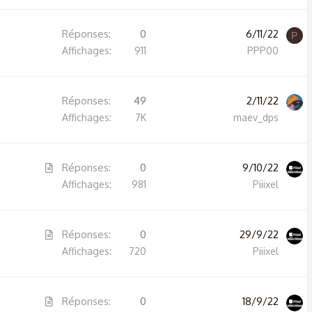
r
m
Réponses
0
6/11/22
é
P
Affichages
911
PPP00
Réponses
49
2/11/22
Affichages
7K
maev_dps
A
Réponses
0
9/10/22
r
Affichages
981
Piiixel
t
i
A
Réponses
0
29/9/22
c
r
Affichages
720
Piiixel
l
t
e
i
A
Réponses
0
18/9/22
c