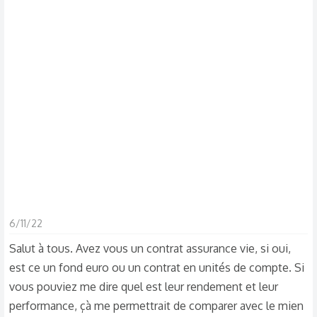
s
c
u
s
s
i
o
n
6/11/22
Salut à tous. Avez vous un contrat assurance vie, si oui,
est ce un fond euro ou un contrat en unités de compte. Si
vous pouviez me dire quel est leur rendement et leur
performance, çà me permettrait de comparer avec le mien