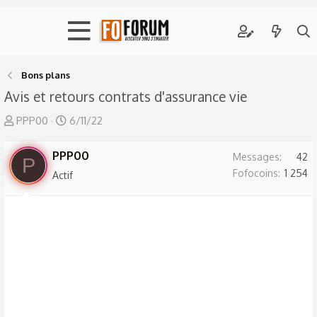
Bons plans
Avis et retours contrats d'assurance vie
A
D
PPP00
6/11/22
u
a
t
PPP00
t
Messages
42
P
e
e
Fofocoins
1 254
Actif
u
d
r
e
d
d
e
é
l
b
a
u
d
t
i