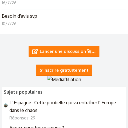
16/7/26
Besoin d'avis svp
10/7/26
Avis amitié ****
21/6/26
Lancer une discussion 🚀…
J’ai besoin de votre avis !!
12/6/26
S'inscrire gratuitement
Sujets populaires
L' Espagne : Cette poubelle qui va entraîner l' Europe
dans le chaos
Réponses: 29
Aimez-vous les masques ?