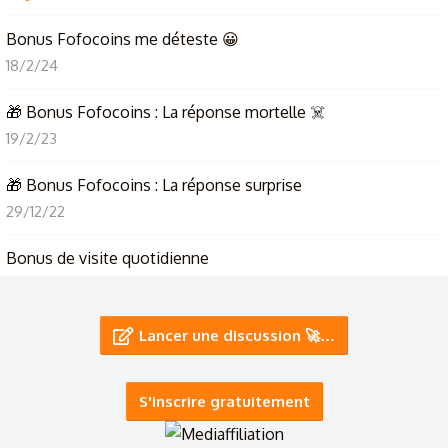
Bonus Fofocoins me déteste 😀
18/2/24
🎁 Bonus Fofocoins : La réponse mortelle ☠️
19/2/23
🎁 Bonus Fofocoins : La réponse surprise
29/12/22
Bonus de visite quotidienne
18/8/22
Code parrain iGraal 3€ bonus - Gagner du cashbak facile
Lancer une discussion 🚀…
26/6/22
S'inscrire gratuitement