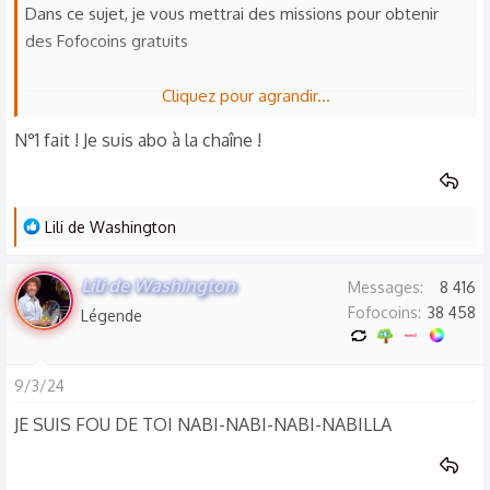
Dans ce sujet, je vous mettrai des missions pour obtenir
des Fofocoins gratuits
Cliquez pour agrandir...
Mission 1
: S’abonner a la chaîne Foforum = 200 Fofocoins
N°1 fait ! Je suis abo à la chaîne !
https://youtube.com/channel/UC1ad2OAM9Wrlhc2GKdco0
0g
Mission 2 : bientôt … 🙃
L
Lili de Washington
e
s
Pour recevoir les Fofocoins il suffit de repondre sur ce sujet
Lili de Washington
Messages
8 416
r
« Fait avec le ou les n* des missions faites «
Fofocoins
38 458
Légende
é
Valable 1 seul fois par membre ( avec vérification)
a
c
9/3/24
t
bonne soirée et à bientôt 👋
JE SUIS FOU DE TOI NABI-NABI-NABI-NABILLA
i
o
n