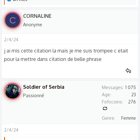
e
s
CORNALINE
C
r
Anonyme
é
a
2/4/24
c
t
j ai mis cette citation la mais je me suis trompee c etait
i
pour la mettre dans citation de belle phrase
o
n
s
:
Soldier of Serbia
Messages
1 075
Age
23
Passionné
Fofocoins
276
Genre
Femme
2/4/24