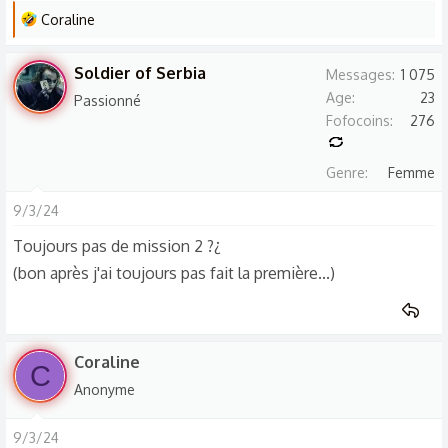
s
L
Coraline
:
e
s
Soldier of Serbia
Messages
1 075
r
Age
23
Passionné
é
Fofocoins
276
a
c
Genre
Femme
t
i
9/3/24
o
Toujours pas de mission 2 ?¿
n
(bon après j'ai toujours pas fait la première...)
s
:
Coraline
C
Anonyme
9/3/24