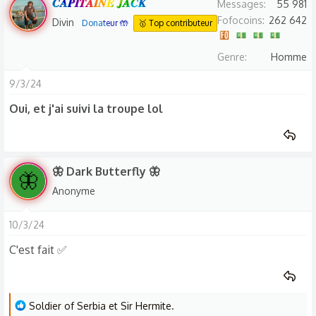
𝑪𝑨𝑷𝑰𝑻𝑨𝑰𝑵𝑬 𝑱𝑨𝑪𝑲
Messages
55 981
r
Fofocoins
262 642
Divin
Donateur 🤲
🥇 Top contributeur
é
a
Genre
Homme
c
t
9/3/24
i
Oui, et j'ai suivi la troupe lol
o
n
s
:
🦋 Dark Butterfly 🦋
🦋
Anonyme
10/3/24
C'est fait ✅️
L
Soldier of Serbia
et
Sir Hermite.