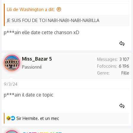
Lili de Washington a dit:
JE SUIS FOU DE TOI NABI-NABI-NABI-NABILLA
p***ain elle date cette chanson xD
Miss_Bazar 5
Messages
3 107
Fofocoins
6 196
Passionné
Genre
Fille
9/3/24
p***ain il date ce topic
L
Sir Hermite.
et
un mec
e
s