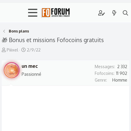
Bons plans
🎁 Bonus et missions Fofocoins gratuits
A
D
Piiixel
2/9/22
u
a
t
t
un mec
Messages
2 332
e
e
Fofocoins
11 902
Passionné
u
d
Genre
Homme
r
e
d
d
e
é
l
b
a
u
d
t
i