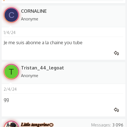
e
s
CORNALINE
C
r
Anonyme
é
a
1/4/24
c
t
Je me suis abonne a la chaine you tube
i
o
n
s
Tristan_44_legoat
T
:
Anonyme
2/4/24
gg
𝑳𝒊𝒕𝒕𝒍𝒆.𝒕𝒂𝒏𝒈𝒆𝒓𝒊𝒏𝒆🍊
Messages
3 096