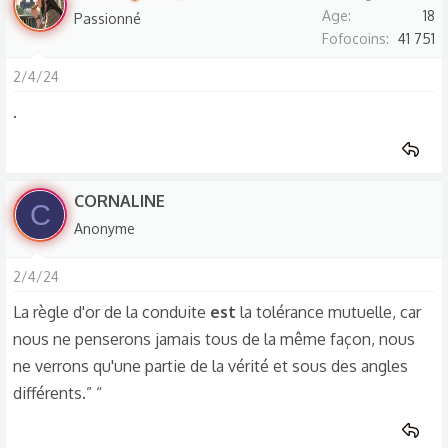
Age
18
Passionné
Fofocoins
41 751
2/4/24
.
CORNALINE
C
Anonyme
2/4/24
La règle d'or de la conduite
est
la tolérance mutuelle, car
nous ne penserons jamais tous de la même façon, nous
ne verrons qu'une partie de la vérité et sous des angles
différents.” “