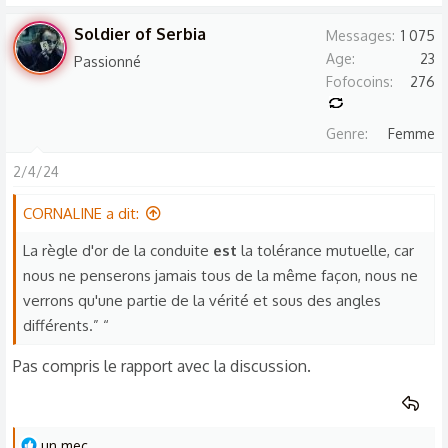
Soldier of Serbia
Messages
1 075
Age
23
Passionné
Fofocoins
276
Genre
Femme
2/4/24
CORNALINE a dit:
La règle d'or de la conduite
est
la tolérance mutuelle, car
nous ne penserons jamais tous de la même façon, nous ne
verrons qu'une partie de la vérité et sous des angles
différents.” “
Pas compris le rapport avec la discussion.
L
un mec