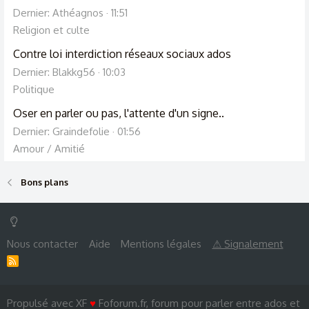
Dernier: Athéagnos
11:51
Religion et culte
Contre loi interdiction réseaux sociaux ados
Dernier: Blakkg56
10:03
Politique
Oser en parler ou pas, l'attente d'un signe..
Dernier: Graindefolie
01:56
Amour / Amitié
Bons plans
Nous contacter
Aide
Mentions légales
⚠ Signalement
R
S
S
Propulsé avec XF
♥
Foforum.fr, forum pour parler entre ados et