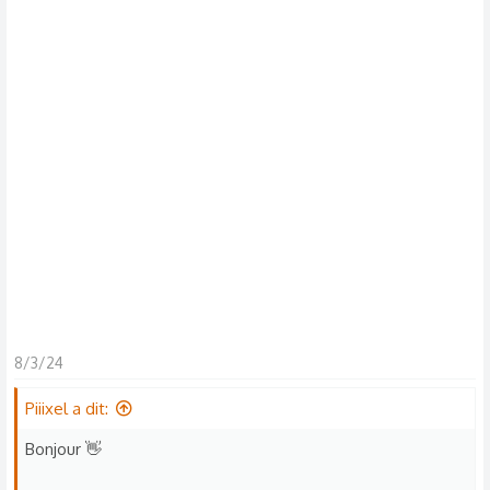
s
c
u
s
s
i
o
n
8/3/24
Piiixel a dit:
Bonjour 👋