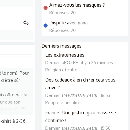
Aimez-vous les masques ?
M
Réponses: 20
Dispute avec papa
U
Réponses: 20
Derniers messages
Les extraterrestres
Dernier: aPOTRE
il y a 26 minutes
Religion et culte
é le nom). Pour
Des cadeaux à en ch*er cela vous
d'être sûr
arrive ?
i coûte pas si
Dernier: 𝑪𝑨𝑷𝑰𝑻𝑨𝑰𝑵𝑬 𝑱𝑨𝑪𝑲
18:53
our que ton
People et insolites
aire court. 🤔
France : Une justice gauchiasse se
confirme !
-shirt à 2-3€.
Dernier: 𝑪𝑨𝑷𝑰𝑻𝑨𝑰𝑵𝑬 𝑱𝑨𝑪𝑲
15:50