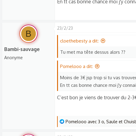
En tt cas bonne chance moi j'y conn
23/2/23
B
cloethebesty a dit:
Bambi-sauvage
Tu met ma tête dessus alors ??
Anonyme
Pomelooo a dit:
Moins de 3€ jsp trop si tu vas trouve
En tt cas bonne chance moi j'y conna
C’est bon je viens de trouver du 2-3
L
Pomelooo avec 3 o
,
Saule
et
Chuisb
e
s