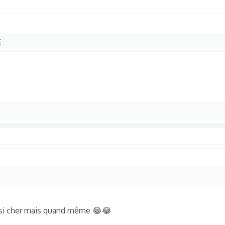
€
s si cher mais quand même 😂😂