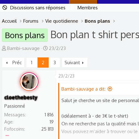
Discussions sans réponses
Membres
Accueil
Forums
Vie quotidienne
Bons plans
Bon plan t shirt per
Bons plans
A
D
Bambi-sauvage
23/2/23
u
a
Préc
1
2
3
Suivant
t
t
e
e
23/2/23
u
d
r
e
Bambi-sauvage a dit:
d
d
cloethebesty
Salut je cherche un site de personnali
e
é
Passionné
l
b
Messages
1 816
(idéalement à - de 3€ le t-shirt)
a
u
Age
19
On ne recherche pas la qualité mais 
d
t
Fofocoins
25 813
Vous pouvez m’aider à trouver ou le 
i