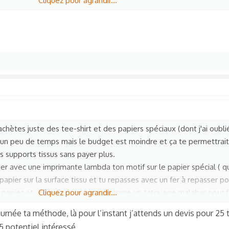
Cliquez pour agrandir...
chètes juste des tee-shirt et des papiers spéciaux (dont j'ai oubli
 un peu de temps mais le budget est moindre et ça te permettrait 
es supports tissus sans payer plus.
imer avec une imprimante lambda ton motif sur le papier spécial ( qu
 papier sur la surface tissu et tu repasses avec un fer à repasser p
 le papier et voilà. Ça fait un peu comme un tatouage malabar pour f
Cliquez pour agrandir...
urnée ta méthode, là pour l’instant j’attends un devis pour 25 t
pas les prix
5 potentiel intéressé.