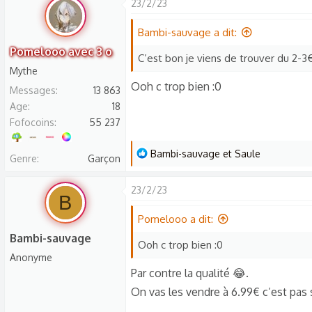
23/2/23
r
é
Bambi-sauvage a dit:
a
Pomelooo avec 3 o
C’est bon je viens de trouver du 2-3
c
Mythe
t
Ooh c trop bien :0
Messages
13 863
i
Age
18
o
Fofocoins
55 237
n
s
L
Bambi-sauvage
et
Saule
Genre
Garçon
:
e
s
23/2/23
B
r
é
Pomelooo a dit:
a
Bambi-sauvage
Ooh c trop bien :0
c
Anonyme
t
Par contre la qualité 😂.
i
On vas les vendre à 6.99€ c’est pa
o