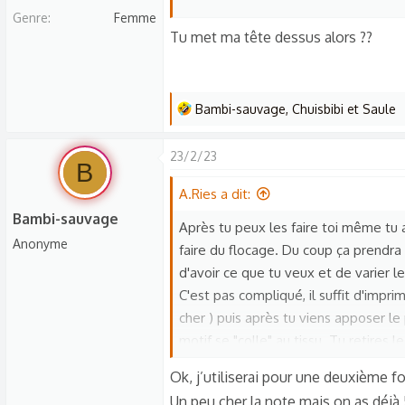
s
Genre
Femme
Merci ☺️
c
Tu met ma tête dessus alors ??
u
s
s
L
Bambi-sauvage
,
Chuisbibi
et
Saule
i
e
o
s
23/2/23
n
B
r
é
A.Ries a dit:
a
Bambi-sauvage
Après tu peux les faire toi même tu a
c
Anonyme
faire du flocage. Du coup ça prendra
t
d'avoir ce que tu veux et de varier l
i
C'est pas compliqué, il suffit d'impr
o
n
cher ) puis après tu viens apposer le
s
motif se "colle" au tissu. Tu retires
:
Ok, j’utiliserai pour une deuxième fo
Sinon j'ai trouvé ça mais ils mettent 
Un peu cher la note mais on as déjà 