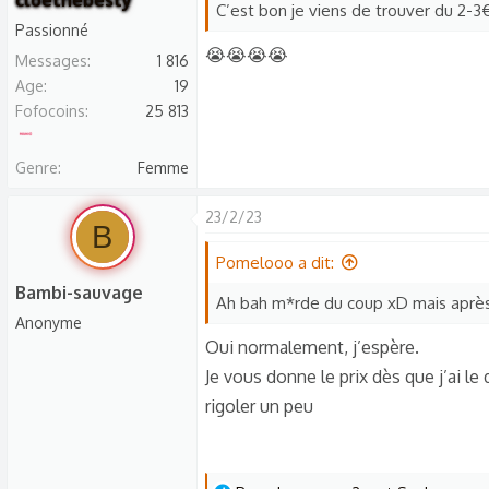
cloethebesty
C’est bon je viens de trouver du 2-3
c
Passionné
t
😭😭😭😭
Messages
1 816
i
Age
19
o
Fofocoins
25 813
n
s
Genre
Femme
:
23/2/23
B
Pomelooo a dit:
Bambi-sauvage
Ah bah m*rde du coup xD mais après 
Anonyme
Oui normalement, j’espère.
Je vous donne le prix dès que j’ai l
rigoler un peu