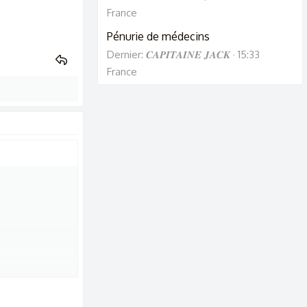
France
Pénurie de médecins
Dernier: 𝑪𝑨𝑷𝑰𝑻𝑨𝑰𝑵𝑬 𝑱𝑨𝑪𝑲
15:33
France