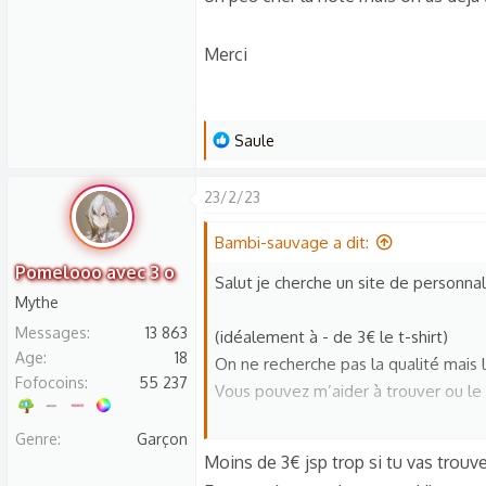
One moment, please...
Merci
L
Saule
e
s
23/2/23
r
é
Bambi-sauvage a dit:
a
Pomelooo avec 3 o
Salut je cherche un site de personnali
c
Mythe
t
Messages
13 863
(idéalement à - de 3€ le t-shirt)
i
Age
18
On ne recherche pas la qualité mais 
o
Fofocoins
55 237
n
Vous pouvez m’aider à trouver ou le 
s
Genre
Garçon
:
Merci ☺️
Moins de 3€ jsp trop si tu vas trouv