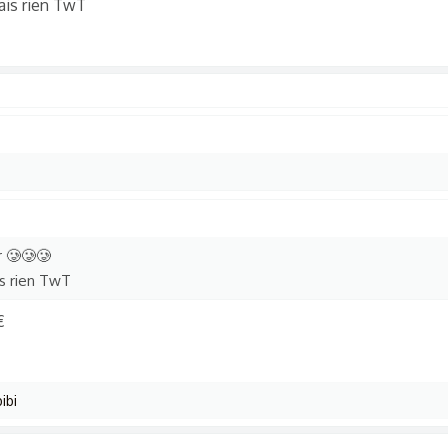
ais rien TwT
r 🥲🥲🥲
is rien TwT
€
ibi