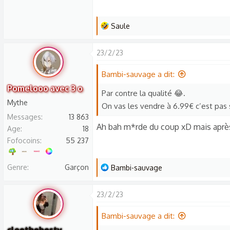
n
s
:
L
Saule
e
s
23/2/23
r
é
Bambi-sauvage a dit:
a
Pomelooo avec 3 o
Par contre la qualité 😂.
c
Mythe
On vas les vendre à 6.99€ c’est pa
t
Messages
13 863
i
Ah bah m*rde du coup xD mais après
Age
18
o
Fofocoins
55 237
n
s
Genre
Garçon
:
L
Bambi-sauvage
e
s
23/2/23
r
é
Bambi-sauvage a dit:
a