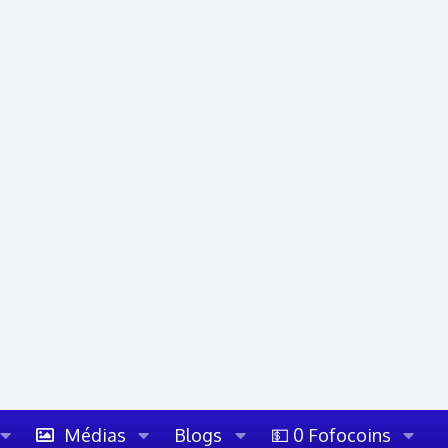
Médias
Blogs
💵 0 Fofocoins