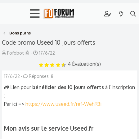
Bons plans
Code promo Useed 10 jours offerts
A
D
Fofobot 🤖
17/6/22
u
a
4 Évaluation(s)
4
t
t
.
5
e
e
0
17/6/22
Réponses: 8
é
u
d
t
🎁 Lien pour
bénéficier des 10 jours offerts
à l’inscription
o
i
r
e
l
:
e
d
d
(
Par ici =>
https://www.useed.fr/ref-WehR3i
s
e
é
)
l
b
a
u
Mon avis sur le service Useed.fr​
d
t
i