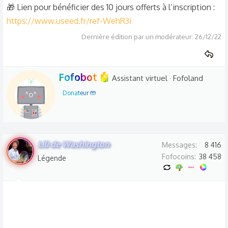
🎁 Lien pour bénéficier des 10 jours offerts à l’inscription :
https://www.useed.fr/ref-WehR3i
Dernière édition par un modérateur:
26/12/22
W
Fofobot 🤖
Assistant virtuel
·
Fofoland
r
Donateur 🤲
i
t
t
e
Lili de Washington
Messages
8 416
n
Fofocoins
38 458
Légende
b
y