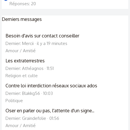
Réponses: 20
meilleure alternative à l’utilisation des torrents à
l’ancienne.
Derniers messages
Vous pouvez également envisager d’utiliser un VPN . Cela
empêche votre FAI de voir que vous utilisez BitTorrent en
Besoin d'avis sur contact conseiller
créant un tunnel chiffré par lequel vous utilisez BitTorrent.
Dernier: Mercii
il y a 19 minutes
Cependant, vous téléchargerez et téléchargerez toujours
Amour / Amitié
des données en utilisant votre propre matériel et votre
Les extraterrestres
propre connexion Internet.
Dernier: Athéagnos
11:51
Religion et culte
🎁 Lien pour bénéficier des 10 jours offert à l’inscription :
Contre loi interdiction réseaux sociaux ados
https://www.useed.fr/ref-WehR3i
Dernier: Blakkg56
10:03
Politique
Oser en parler ou pas, l'attente d'un signe..
Dernier: Graindefolie
01:56
Amour / Amitié