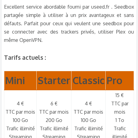
Excellent service abordable fourni par useed.fr . Seedbox
s
c
partagée simple à utiliser à un prix avantageux et sans
u
défauts. Parfait pour ceux qui veulent une seedbox pour
s
se connecter avec des trackers privés, utiliser Plex ou
s
même OpenVPN.
i
o
Tarifs actuels :​
n
Mini​
Starter​
Classic​
Pro​
15 €
4 €
6 €
4 €
TTC par
TTC par mois
TTC par mois
TTC par mois
mois
100 Go
200 Go
100 Go
1 To
Trafic illimité
Trafic illimité
Trafic illimité
Trafic
Streaming
Streaming
Streaming
illimité