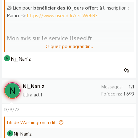
🎁 Lien pour
bénéficier des 10 jours offert
à l’inscription :
Par ici =>
https://www.useed.fr/ref-WehR3i
Mon avis sur le service Useed.fr​
Cliquez pour agrandir...
Excellent service abordable fourni par useed.fr . Seedbox
Nj_Nan'z
N
partagée simple à utiliser à un prix avantageux et sans
défauts. Parfait pour ceux qui veulent une seedbox pour se
connecter avec des trackers privés, utiliser Plex ou même
OpenVPN.
Nj_Nan'z
Messages
121
N
Fofocoins
1 693
Ultra actif
Tarifs actuels :​
13/9/22
Mini​
Starter​
Classic​
Pro​
Lili de Washington a dit:
Nj_Nan'z
N
15 €