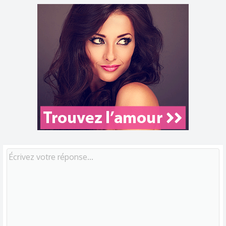
et le contrôle de ce qui se passe sur votre boîtier distant.
Les seedbox offrent également un bon moyen de
contourner la limitation basée sur le trafic de votre FAI.
Certains fournisseurs de services Internet limiteront par
principe le trafic BitTorrent, sans se soucier de l’utilisation
réelle que les utilisateurs en font. Cependant, puisque vous
n’utilisez pas le protocole BitTorrent pour télécharger les
fichiers via votre connexion domestique, cela ne vous
affectera pas.
Voir la pièce jointe 4462
Les seedbox vous permettent de télécharger des fichiers
qui y ont été enregistrés via HTTP, FTP et SFTP . Peu de
FAI, voire aucun, vont limiter ces protocoles de transfert
courants, de sorte que vous pouvez utiliser toute la vitesse
de votre connexion Internet à domicile, en supposant que