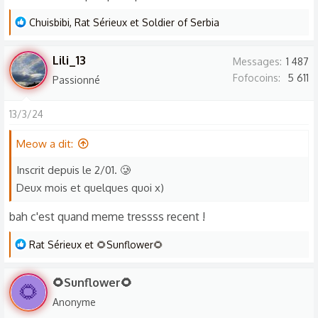
L
Chuisbibi
,
Rat Sérieux
et
Soldier of Serbia
e
s
Lili_13
Messages
1 487
r
Fofocoins
5 611
Passionné
é
a
13/3/24
c
t
Meow a dit:
i
o
Inscrit depuis le 2/01. 🥲
n
Deux mois et quelques quoi x)
s
bah c'est quand meme tressss recent !
:
L
Rat Sérieux
et
🌻Sunflower🌻
e
s
🌻Sunflower🌻
🌻
r
Anonyme
é