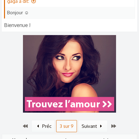
gaga a dit:
s
Bonjour ☺
:
Bienvenue !
Premier
Dernier
Préc
3 sur 9
Suivant