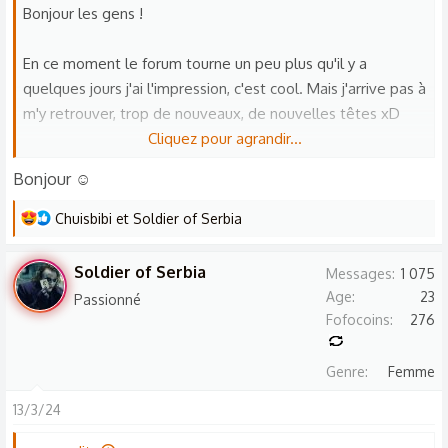
o
Bonjour les gens !
n
s
En ce moment le forum tourne un peu plus qu'il y a
:
quelques jours j'ai l'impression, c'est cool. Mais j'arrive pas à
m'y retrouver, trop de nouveaux, de nouvelles têtes xD
Cliquez pour agrandir...
Du coup si certains pouvaient se présenter vite fait, ça me
Bonjour ☺
ferait plaisir. Merci xD
L
Chuisbibi
et
Soldier of Serbia
Votre
humble
reine, Chuischuis.
e
s
Soldier of Serbia
Messages
1 075
r
Age
23
Passionné
é
Fofocoins
276
a
c
Genre
Femme
t
i
13/3/24
o
n