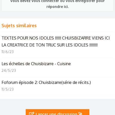
Vous devez vous connecter ou vous enregistrer pour
répondre ici.
Sujets similaires
TEXTES POUR NOS IDOLES !!!!!! CHUISBIZARRE VIENS ICI
LA CREATRICE DE TON TRUC SUR LES IDOLES !!!!!!!!
11/6/23
Les échelles de Chuisbizarre - Cuisine
24/5/23
Foforum épisode 2: Chuisbizarre(série de récits.)
11/5/23
Ta signature, chuisbizarre, on en parle 😂
1/1/23
Lancer une discussion 🚀…