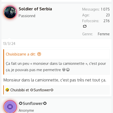
e
s
Soldier of Serbia
Messages
1 075
r
Age
23
Passionné
é
Fofocoins
276
a
c
Genre
Femme
t
i
13/3/24
o
n
Chuisbizarre a dit:
s
Ça fait un peu « monsieur dans la camionnette », c'est pour
:
ça, je pouvais pas me permettre 💀😂
Monsieur dans la camionnette, c'est pas très net tout ça.
L
Chuisbibi
et
🌻Sunflower🌻
e
s
🌻Sunflower🌻
🌻
r
Anonyme
é