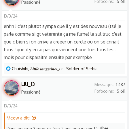
Fofocoins
5 611
Passionné
é
a
13/3/24
c
t
enfin ! c'est plutot sympa que il y est des nouveau (tsé je
i
parle comme si gt veterente ça me fume) le sul truc c'est
o
que c bien si on arrive a creeer un cercle ou on se cnnait
n
tous ! que il y en ai pas qui viennent une fois tous les -
s
mois pour disparaitre ensuite par exempke
:
L
Chuisbibi
,
𝑳𝒊𝒕𝒕𝒍𝒆.𝒕𝒂𝒏𝒈𝒆𝒓𝒊𝒏𝒆🍊
et
Soldier of Serbia
e
s
Lili_13
Messages
1 487
r
Fofocoins
5 611
Passionné
é
a
13/3/24
c
t
Meow a dit:
i
o
Dans environ 3 mois ça fera 2 ans que je suis là. 🥹❤️