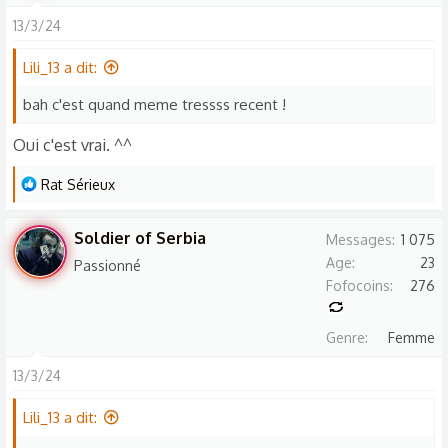
a
13/3/24
c
t
Lili_13 a dit:
i
o
bah c'est quand meme tressss recent !
n
Oui c'est vrai. ^^
s
:
L
Rat Sérieux
e
s
Soldier of Serbia
Messages
1 075
r
Age
23
Passionné
é
Fofocoins
276
a
c
Genre
Femme
t
i
13/3/24
o
n
Lili_13 a dit:
s