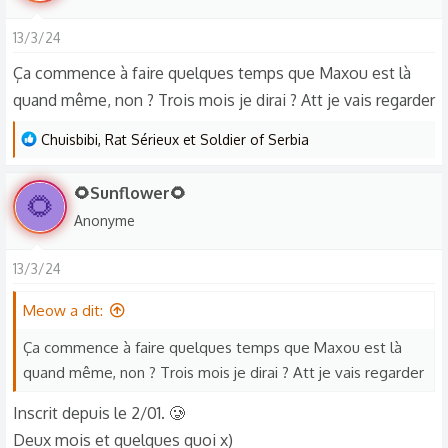
a
13/3/24
c
t
Ça commence à faire quelques temps que Maxou est là
i
quand même, non ? Trois mois je dirai ? Att je vais regarder
o
n
L
Chuisbibi
,
Rat Sérieux
et
Soldier of Serbia
s
e
:
s
🌻Sunflower🌻
🌻
r
Anonyme
é
a
13/3/24
c
t
Meow a dit:
i
o
Ça commence à faire quelques temps que Maxou est là
n
quand même, non ? Trois mois je dirai ? Att je vais regarder
s
Inscrit depuis le 2/01. 🥲
:
Deux mois et quelques quoi x)