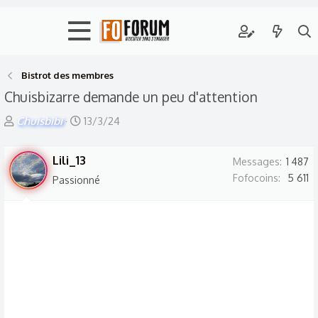
Bistrot des membres
Chuisbizarre demande un peu d'attention
A
D
Chuisbibi
13/3/24
u
a
t
t
Lili_13
Messages
1 487
e
e
Fofocoins
5 611
Passionné
u
d
r
e
d
d
e
é
l
b
a
u
d
t
i