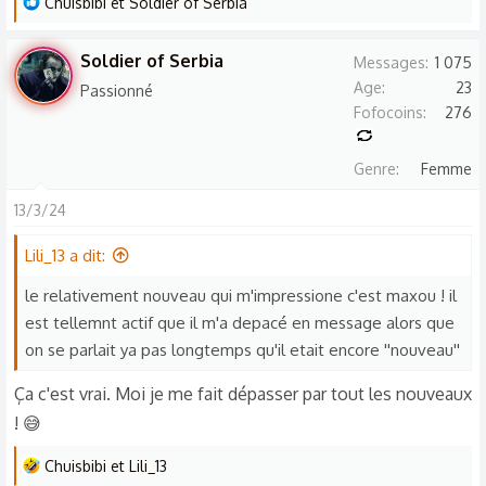
L
Chuisbibi
et
Soldier of Serbia
e
s
Soldier of Serbia
Messages
1 075
r
Age
23
Passionné
é
Fofocoins
276
a
c
Genre
Femme
t
i
13/3/24
o
n
Lili_13 a dit:
s
le relativement nouveau qui m'impressione c'est maxou ! il
:
est tellemnt actif que il m'a depacé en message alors que
on se parlait ya pas longtemps qu'il etait encore ''nouveau''
Ça c'est vrai. Moi je me fait dépasser par tout les nouveaux
! 😅
L
Chuisbibi
et
Lili_13