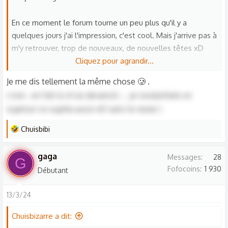
n
s
En ce moment le forum tourne un peu plus qu'il y a
:
quelques jours j'ai l'impression, c'est cool. Mais j'arrive pas à
m'y retrouver, trop de nouveaux, de nouvelles têtes xD
Cliquez pour agrandir...
Du coup si certains pouvaient se présenter vite fait, ça me
Je me dis tellement la même chose 🥲 .
ferait plaisir. Merci xD
( non , en fait tu m’as devancé;-; , je voulaisfaire un
sujetsur ce sujetla aussi xD sans te vexer )
Votre
humble
reine, Chuischuis.
L
Chuisbibi
e
s
gaga
Messages
28
G
r
Fofocoins
1 930
Débutant
é
a
13/3/24
c
t
Chuisbizarre a dit:
i