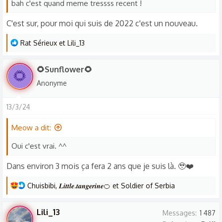
bah c'est quand meme tressss recent !
:
C'est sur, pour moi qui suis de 2022 c'est un nouveau.
L
Rat Sérieux
et
Lili_13
e
s
🌻Sunflower🌻
🌻
r
Anonyme
é
a
13/3/24
c
t
Meow a dit:
i
o
Oui c'est vrai. ^^
n
Dans environ 3 mois ça fera 2 ans que je suis là. 🥹❤️
s
:
L
Chuisbibi
,
𝑳𝒊𝒕𝒕𝒍𝒆.𝒕𝒂𝒏𝒈𝒆𝒓𝒊𝒏𝒆🍊
et
Soldier of Serbia
e
s
Lili_13
Messages
1 487
r