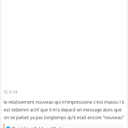
s
c
u
s
s
i
o
n
13/3/24
le relativement nouveau qui m'impressione c'est maxou ! il
est tellemnt actif que il m'a depacé en message alors que
on se parlait ya pas longtemps qu'il etait encore ''nouveau''