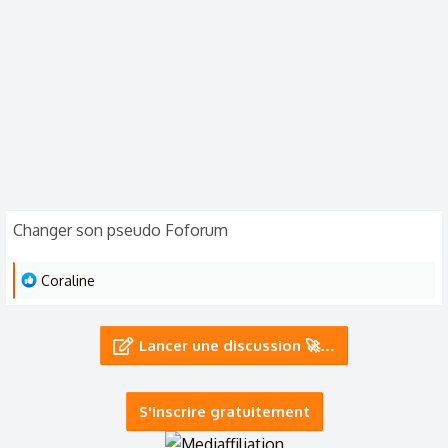
o
n
Changer son pseudo Foforum
L
Coraline
e
s
Lancer une discussion 🚀…
r
é
a
S'inscrire gratuitement
c
t