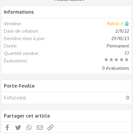
i
Informations
o
n
Vendeur
Fofobot 🤖
s
Date de création
2/11/22
:
Dernière mise à jour
29/10/23
Durée
Permanent
Quantité vendue
77
0
Évaluations
.
0
0 évaluations
0
é
t
o
i
Porte-Feuille
l
e
(
Fofocoins
0
s
)
Partager cet article
Facebook
Twitter
WhatsApp
Email
Lien