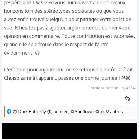
J'espère que
Clichsexe
vous aura ouvert à de nouveaux
horizons loin des stéréotypes sociétales ou que vous
aurez enfin trouvé quelqu'un pour partager votre point de
vue. N'hésitez pas à ajouter, argumenter ou donner votre
opinion en commentaire. Toute contribution est valorisée,
quand elle se déroule dans le respect de l'autre
évidemment. 😊
C'est tout pour aujourd'hui, on se retrouve bientôt. C'était
Chuisbizarre à l'appareil, passez une bonne journée ! 🫶🏾
Dernière édition:
16/4/24
L
🦋 Dark Butterfly 🦋
,
un mec
,
🌻Sunflower🌻
et 9 autres
e
s
r