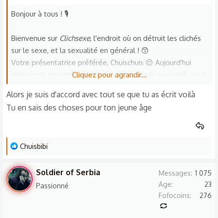
i
o
Bonjour à tous ! 🎙️
n
s
Bienvenue sur
Clichsexe
, l'endroit où on détruit les clichés
:
sur le sexe, et la sexualité en général ! 😙
Votre présentatrice préférée, Chuischuis 😌 Aujourd'hui
détruisons ensemble plusieurs clichés sur la sexualité, car il
Cliquez pour agrandir...
y en a marre de vivre enfermé dans une unique et
Alors je suis d'accord avec tout se que tu as écrit voilà
intangible façon de pensée 😉
Tu en sais des choses pour ton jeune âge
→ Les femmes se masturbent ! Arrêtez de penser que les
hommes sont les seuls à profiter de ce plaisir humain.
L
Chuisbibi
Certes, tout le monde ne se masturbe pas, et donc par
e
conséquent des femmes ET des hommes ne se
s
masturbent pas sur terre, et tout est d'ailleurs très normal
Soldier of Serbia
Messages
1 075
r
car c'est OK, que l'on soit pratiquant de l'onanisme ou non.
Age
23
Passionné
é
Fofocoins
276
Notre sexe ou notre genre ne traduit en rien si on aime se
a
secouer le cucul la nuit. 😌
c