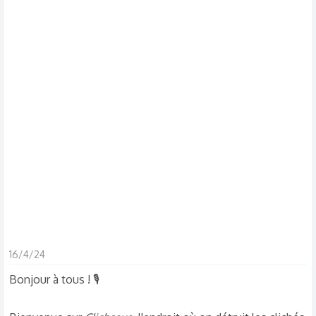
s
c
u
s
s
i
o
n
16/4/24
Bonjour à tous ! 🎙️