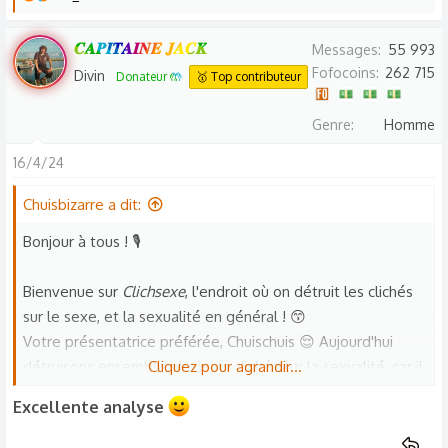
e
s
𝑪𝑨𝑷𝑰𝑻𝑨𝑰𝑵𝑬 𝑱𝑨𝑪𝑲
Messages
55 993
r
Fofocoins
262 715
Divin
Donateur 🤲
🥇 Top contributeur
é
a
Genre
Homme
c
t
16/4/24
i
o
Chuisbizarre a dit:
n
Bonjour à tous ! 🎙️
s
:
Bienvenue sur
Clichsexe
, l'endroit où on détruit les clichés
sur le sexe, et la sexualité en général ! 😙
Votre présentatrice préférée, Chuischuis 😌 Aujourd'hui
détruisons ensemble plusieurs clichés sur la sexualité, car il
Cliquez pour agrandir...
y en a marre de vivre enfermé dans une unique et
Excellente analyse
intangible façon de pensée 😉