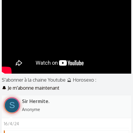
é
a
c
t
i
o
n
s
:
S'abonner à la chaine Youtube 🔮 Horosexo :
🔔 Je m'abonne maintenant
Sir Hermite.
S
Anonyme
16/4/24