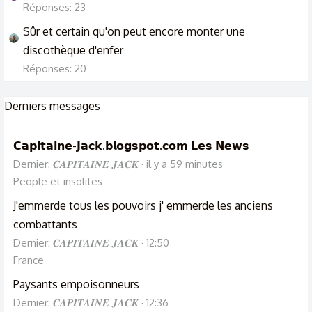
Réponses: 23
Sûr et certain qu'on peut encore monter une
discothèque d'enfer
Réponses: 20
Derniers messages
𝗖𝗮𝗽𝗶𝘁𝗮𝗶𝗻𝗲-𝗝𝗮𝗰𝗸.𝗯𝗹𝗼𝗴𝘀𝗽𝗼𝘁.𝗰𝗼𝗺 𝗟𝗲𝘀 𝗡𝗲𝘄𝘀
Dernier: 𝑪𝑨𝑷𝑰𝑻𝑨𝑰𝑵𝑬 𝑱𝑨𝑪𝑲
il y a 59 minutes
People et insolites
J'emmerde tous les pouvoirs j' emmerde les anciens
combattants
Dernier: 𝑪𝑨𝑷𝑰𝑻𝑨𝑰𝑵𝑬 𝑱𝑨𝑪𝑲
12:50
France
Paysants empoisonneurs
Dernier: 𝑪𝑨𝑷𝑰𝑻𝑨𝑰𝑵𝑬 𝑱𝑨𝑪𝑲
12:36