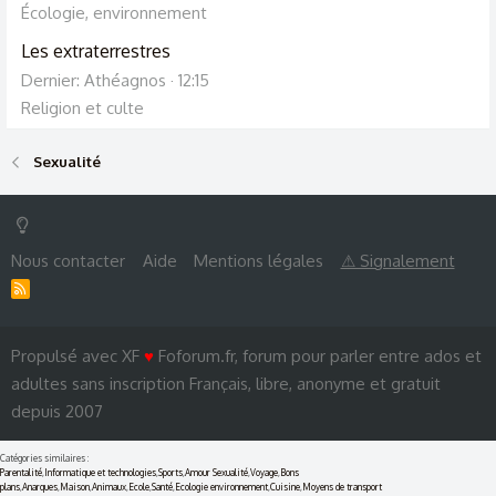
Écologie, environnement
Les extraterrestres
Dernier: Athéagnos
12:15
Religion et culte
Sexualité
Nous contacter
Aide
Mentions légales
⚠ Signalement
R
S
S
Propulsé avec XF
♥
Foforum.fr, forum pour parler entre ados et
adultes sans inscription Français, libre, anonyme et gratuit
depuis 2007
Catégories similaires :
Parentalité
,
Informatique et technologies
,
Sports
,
Amour Sexualité
,
Voyage
,
Bons
plans
,
Anarques
,
Maison
,
Animaux
,
Ecole
,
Santé
,
Ecologie environnement
,
Cuisine
,
Moyens de transport