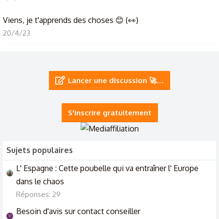
Viens, je t'apprends des choses 😊 (👀)
20/4/23
Je viens d apprendre que ma femme me trompe avec une
connaissance
Lancer une discussion 🚀…
28/3/25
❓❓⏩➡️... D'où viens-tu ?...⬅️⏪ ❓❓
S'inscrire gratuitement
14/2/25
Sujets populaires
L' Espagne : Cette poubelle qui va entraîner l' Europe
dans le chaos
Réponses: 29
Besoin d'avis sur contact conseiller
M