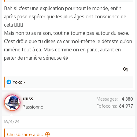
Comme la nature les animaux
permettent des choses immondes en prétendant qu'une
Bah si c'est une explication pour tout le monde, enfin
Les bébé hérisson comment il vive au quotidien
tenue un peu dénudée, une façon de se comporter, est
après j'ose espérer que les plus âgés ont conscience de
signe avant coureur d'une femme qui veut se faire «
cela 🤷🏾‍♀️
embêter ». Et cette façon de pensée de certains hommes
Mais non tu as raison, tout ne tourne pas autour du sexe.
se retrouvent également dans le couple, et ça c'est encore
C'est drôle que tu dises ça car moi-même je déteste qu'on
plus lamentable.
ramène tout à ça. Mais comme on en parle, autant en
parler de manière sérieuse 😅
J'espère que
Clichsexe
vous aura ouvert à de nouveaux
horizons loin des stéréotypes sociétales ou que vous aurez
enfin trouvé quelqu'un pour partager votre point de vue.
L
Yoko~
N'hésitez pas à ajouter, argumenter ou donner votre
e
opinion en commentaire. Toute contribution est valorisée,
s
duss
quand elle se déroule dans le respect de l'autre
Messages
4 880
r
évidemment. 😊
Fofocoins
64 977
Passionné
é
a
C'est tout pour aujourd'hui, on se retrouve bientôt. C'était
16/4/24
c
Chuisbizarre à l'appareil, passez une bonne journée ! 🫶🏾
t
Chuisbizarre a dit: