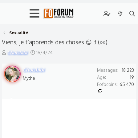
Sexualité
Viens, je t'apprends des choses 😊 3 (👀)
A
D
Chuisbibi
16/4/24
u
a
t
t
Chuisbibi
Messages
18 223
e
e
Age
19
Mythe
u
d
Fofocoins
65 470
r
e
d
d
e
é
l
b
a
u
d
t
i