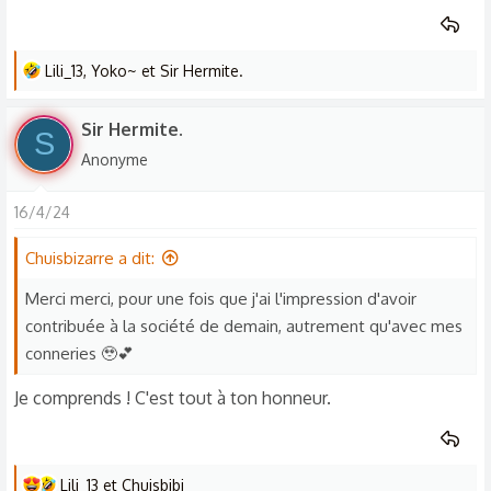
J'espère que
Clichsexe
vous aura ouvert à de nouveaux
horizons loin des stéréotypes sociétales ou que vous aurez
enfin trouvé quelqu'un pour partager votre point de vue.
L
Lili_13
,
Yoko~
et
Sir Hermite.
N'hésitez pas à ajouter, argumenter ou donner votre
e
opinion en commentaire. Toute contribution est valorisée,
s
Sir Hermite.
S
quand elle se déroule dans le respect de l'autre
r
Anonyme
évidemment. 😊
é
a
16/4/24
c
C'est tout pour aujourd'hui, on se retrouve bientôt. C'était
t
Chuisbizarre à l'appareil, passez une bonne journée ! 🫶🏾
Chuisbizarre a dit:
i
o
Merci merci, pour une fois que j'ai l'impression d'avoir
n
contribuée à la société de demain, autrement qu'avec mes
s
conneries 🥹💕
:
Je comprends ! C'est tout à ton honneur.
L
Lili_13
et
Chuisbibi