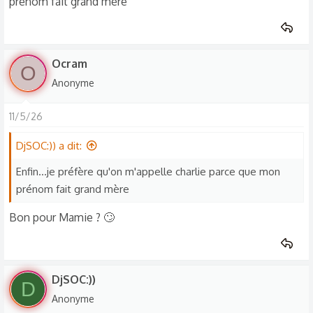
prénom fait grand mère
Ocram
O
Anonyme
11/5/26
DjSOC:)) a dit:
Enfin...je préfère qu'on m'appelle charlie parce que mon
prénom fait grand mère
Bon pour Mamie ? 🙄
DjSOC:))
D
Anonyme