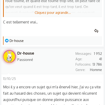
roue tourne, et quand elle tourne trop vite, on peut faire ce
qu'on veut quand il est trop tard, il est trop tard. On
pourrait éventuellement changer les choses, on pourrait
Cliquez pour agrandir...
améliorer des choses, le problème c'est qu'il faut être
C est tellement vrai..
strictes, il faut que les choses soient bien claires et précis,
et que tout le monde respecte. Il faut de la fermeté si on
veut arriver à quelque chose. Mais après encore une fois
L
Dr-house
nous sommes tellement nombreux, nous sommes trop de
e
Monde. Et nous sommes débordés par les évènements.
s
Dr-house
Messages
1 952
r
Age
41
Passionné
é
Fofocoins
13 786
a
Genre
Homme
c
t
13/10/25
i
Moi il y a encore un sujet qui m'a énervé hier, j'ai vu ça vite
o
fait au hasard des choses, un sujet qui devient récurrent
n
aujourd'hui puisque on donne pleine puissance aux
s