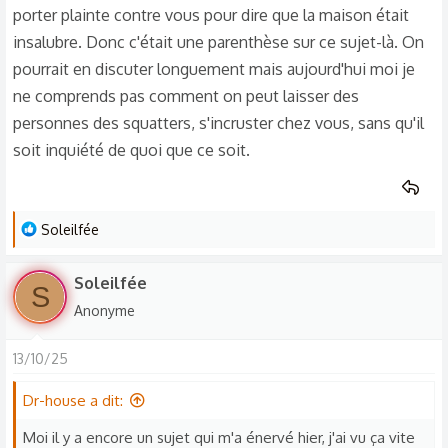
porter plainte contre vous pour dire que la maison était
insalubre. Donc c'était une parenthèse sur ce sujet-là. On
pourrait en discuter longuement mais aujourd'hui moi je
ne comprends pas comment on peut laisser des
personnes des squatters, s'incruster chez vous, sans qu'il
soit inquiété de quoi que ce soit.
L
Soleilfée
e
s
Soleilfée
S
r
Anonyme
é
a
13/10/25
c
t
Dr-house a dit:
i
o
Moi il y a encore un sujet qui m'a énervé hier, j'ai vu ça vite