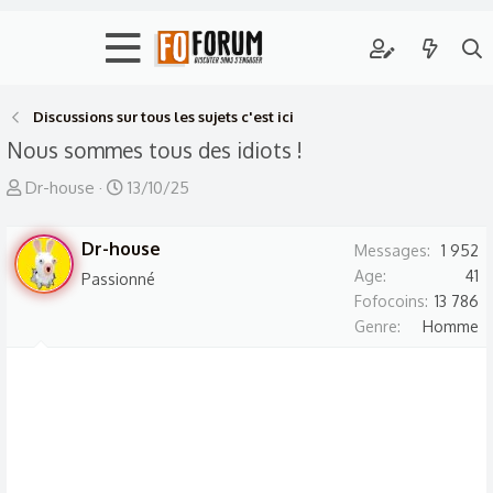
Discussions sur tous les sujets c'est ici
Nous sommes tous des idiots !
A
D
Dr-house
13/10/25
u
a
t
t
Dr-house
Messages
1 952
e
e
Age
41
Passionné
u
d
Fofocoins
13 786
r
e
Genre
Homme
d
d
e
é
l
b
a
u
d
t
i