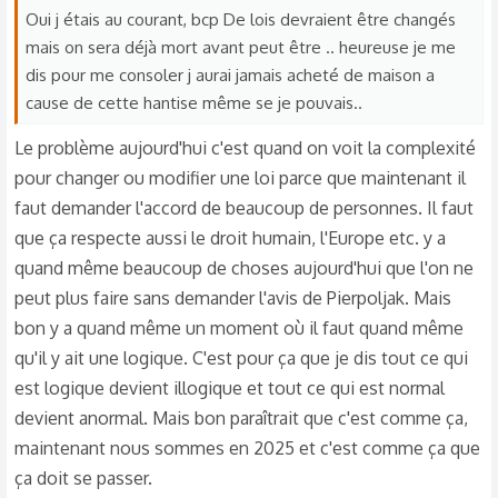
porter plainte contre vous pour dire que la maison était
n
Oui j étais au courant, bcp De lois devraient être changés
insalubre. Donc c'était une parenthèse sur ce sujet-là. On
s
mais on sera déjà mort avant peut être .. heureuse je me
:
pourrait en discuter longuement mais aujourd'hui moi je ne
dis pour me consoler j aurai jamais acheté de maison a
comprends pas comment on peut laisser des personnes
cause de cette hantise même se je pouvais..
des squatters, s'incruster chez vous, sans qu'il soit inquiété
de quoi que ce soit.
Le problème aujourd'hui c'est quand on voit la complexité
pour changer ou modifier une loi parce que maintenant il
faut demander l'accord de beaucoup de personnes. Il faut
que ça respecte aussi le droit humain, l'Europe etc. y a
quand même beaucoup de choses aujourd'hui que l'on ne
peut plus faire sans demander l'avis de Pierpoljak. Mais
bon y a quand même un moment où il faut quand même
qu'il y ait une logique. C'est pour ça que je dis tout ce qui
est logique devient illogique et tout ce qui est normal
devient anormal. Mais bon paraîtrait que c'est comme ça,
maintenant nous sommes en 2025 et c'est comme ça que
ça doit se passer.