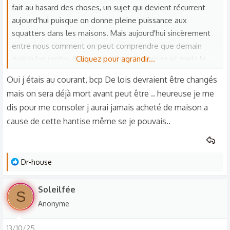
n
fait au hasard des choses, un sujet qui devient récurrent
s
aujourd'hui puisque on donne pleine puissance aux
:
squatters dans les maisons. Mais aujourd'hui sincèrement
entre nous comment on peut comprendre que demain
quelqu'un rentre chez vous change la serrure et mets le
Cliquez pour agrandir...
compteur EDF à son nom et il est chez lui. Non mais
Oui j étais au courant, bcp De lois devraient être changés
sérieusement on marche sur la tête, il y a un problème
mais on sera déjà mort avant peut être .. heureuse je me
quelque part ou j'ai pas suivi quelque chose. Et pour
dis pour me consoler j aurai jamais acheté de maison a
récupérer son logement il faut un mois minimum parce qu'il
cause de cette hantise même se je pouvais..
faut encore qu'on fasse des démarches par des procureurs
etc. Moi je comprends pas demain quelqu'un rentre chez
moi ou change la serrure, mais le contrat EDF à son nom,
mais est-ce qu'il a un contrat de location ? Est-ce que il a
L
Dr-house
e
un papier en quoi qu'il a acheté la maison et si c'est pas le
s
cas et ben c'est dehors. Mais non aujourd'hui c'est on
Soleilfée
S
r
donne la puissance à ceux qui font n'importe quoi à ceux
Anonyme
é
qui viennent chez vous pour vous voler votre bien. Et
a
attention parce que si en plus votre maison est
13/10/25