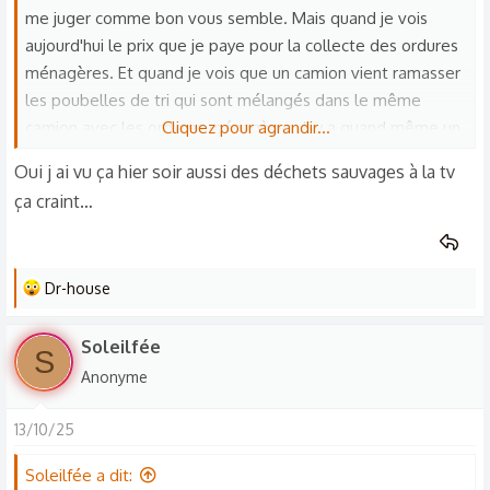
n
me juger comme bon vous semble. Mais quand je vois
s
aujourd'hui le prix que je paye pour la collecte des ordures
:
ménagères. Et quand je vois que un camion vient ramasser
les poubelles de tri qui sont mélangés dans le même
camion avec les ordures ménagères. Il y a quand même un
Cliquez pour agrandir...
moment où je me pose des questions. On arrête pas de
Oui j ai vu ça hier soir aussi des déchets sauvages à la tv
nous pondre tous les ans, des nouvelles, normes des
ça craint…
nouvelles lois, mais au final quand on voit certains pays à
côté qui font ce qu'ils veulent et qui ne respectent pas les
accords de Paris, ou qui ne respecte pas tout simplement
L
Dr-house
le système du réchauffement climatique. Moi j'ai envie de
e
dire de toute façon, on ira tous au paradis, avec ou sans le
s
réchauffement climatique. Quand on voit le dégât dans les
Soleilfée
S
r
océans quand on voit le dégât sur les plages quand on voit
Anonyme
é
les déchetteries ciel ouvert, quand on voit les déchetteries
a
en Afrique de tous nos appareils ménagers électroniques.
13/10/25
c
Non mais sérieusement de toute façon il est trop tard,
t
Soleilfée a dit:
donc on peut faire des meurettes pour dire de participer.
i