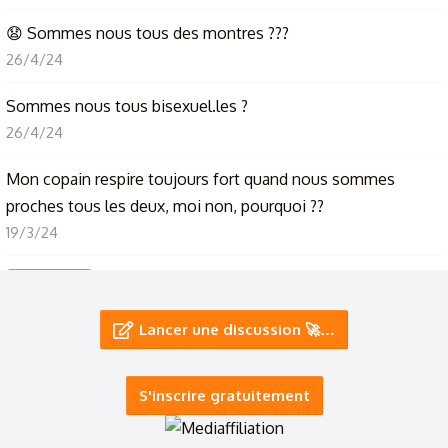
😧 Sommes nous tous des montres ???
26/4/24
Sommes nous tous bisexuel.les ?
26/4/24
Mon copain respire toujours fort quand nous sommes
proches tous les deux, moi non, pourquoi ??
19/3/24
Nous sommes tous des féministes
Présentation
9/12/23
Lancer une discussion 🚀…
AIDEZ MOI SVP À PLUS NOUS SOMMES MEILLEURS
18/1/24
S'inscrire gratuitement