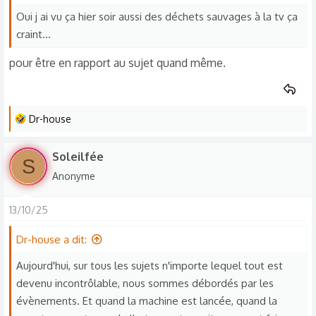
Mais bon, y a un moment, faut arrêter de prendre les gens
o
Oui j ai vu ça hier soir aussi des déchets sauvages à la tv ça
pour des idiots
n
craint…
s
pour être en rapport au sujet quand même.
:
L
Dr-house
e
s
Soleilfée
S
r
Anonyme
é
a
13/10/25
c
t
Dr-house a dit:
i
o
Aujourd'hui, sur tous les sujets n'importe lequel tout est
n
devenu incontrôlable, nous sommes débordés par les
s
évènements. Et quand la machine est lancée, quand la
: