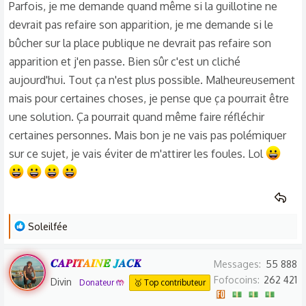
Parfois, je me demande quand même si la guillotine ne
devrait pas refaire son apparition, je me demande si le
bûcher sur la place publique ne devrait pas refaire son
apparition et j'en passe. Bien sûr c'est un cliché
aujourd'hui. Tout ça n'est plus possible. Malheureusement
mais pour certaines choses, je pense que ça pourrait être
une solution. Ça pourrait quand même faire réfléchir
certaines personnes. Mais bon je ne vais pas polémiquer
sur ce sujet, je vais éviter de m'attirer les foules. Lol
L
Soleilfée
e
s
𝑪𝑨𝑷𝑰𝑻𝑨𝑰𝑵𝑬 𝑱𝑨𝑪𝑲
Messages
55 888
r
Fofocoins
262 421
Divin
Donateur 🤲
🥇 Top contributeur
é
a