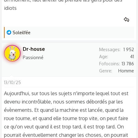
idiots
L
Soleilfée
e
s
Dr-house
Messages
1 952
r
Age
41
Passionné
é
Fofocoins
13 786
a
Genre
Homme
c
t
13/10/25
i
Aujourd'hui, sur tous les sujets n'importe lequel tout est
o
devenu incontrôlable, nous sommes débordés par les
n
évènements. Et quand la machine est lancée, quand la
s
:
roue tourne, et quand elle tourne trop vite, on peut faire
ce qu'on veut quand il est trop tard, il est trop tard. On
pourrait éventuellement changer les choses, on pourrait