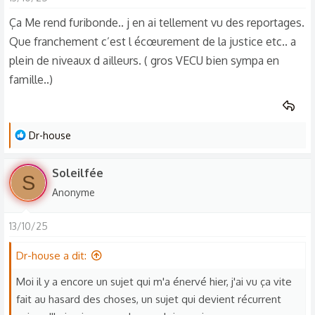
c
dangereuse qui se blesse ou quoi que ce soit ils peuvent
t
Ça Me rend furibonde.. j en ai tellement vu des reportages.
porter plainte contre vous pour dire que la maison était
i
Que franchement c’est l écœurement de la justice etc.. a
insalubre. Donc c'était une parenthèse sur ce sujet-là. On
o
plein de niveaux d ailleurs. ( gros VECU bien sympa en
pourrait en discuter longuement mais aujourd'hui moi je ne
n
famille..)
comprends pas comment on peut laisser des personnes
s
des squatters, s'incruster chez vous, sans qu'il soit inquiété
:
de quoi que ce soit.
L
Dr-house
e
s
Soleilfée
S
r
Anonyme
é
a
13/10/25
c
t
Dr-house a dit:
i
o
Moi il y a encore un sujet qui m'a énervé hier, j'ai vu ça vite
n
fait au hasard des choses, un sujet qui devient récurrent
s