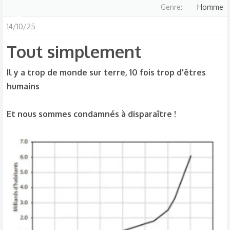
Genre
Homme
c
t
14/10/25
i
Tout simplement
o
n
s
Il y a trop de monde sur terre, 10 fois trop d'êtres
:
humains
Et nous sommes condamnés à disparaître !