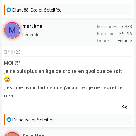
L
Diane88
,
Eko
et
Soleilfée
e
s
marlène
Messages
7 888
M
r
Fofocoins
85 716
Légende
é
Genre
Femme
a
c
13/10/25
t
MOI ?!?
i
Je ne suis plus en âge de croire en quoi que ce soit !
o
n
s
J'estime avoir fait ce que j'ai pu... et je ne regrette
:
rien !
L
Dr-house
et
Soleilfée
e
s