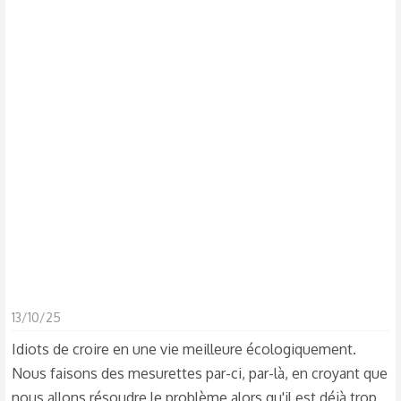
s
c
u
s
s
i
o
n
13/10/25
Idiots de croire en une vie meilleure écologiquement.
Nous faisons des mesurettes par-ci, par-là, en croyant que
nous allons résoudre le problème alors qu'il est déjà trop