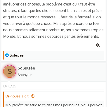
améliorer des choses, le problème c'est qu'il faut être
strictes, il faut que les choses soient bien claires et précis,
et que tout le monde respecte. Il faut de la fermeté si on
veut arriver à quelque chose. Mais après encore une fois
nous sommes tellement nombreux, nous sommes trop de
Monde. Et nous sommes débordés par les évènements.
L
Soleilfée
e
s
Soleilfée
S
r
Anonyme
é
a
13/10/25
c
t
Dr-house a dit:
i
o
Moi j'arrête de faire le tri dans mes poubelles. Vous pouvez