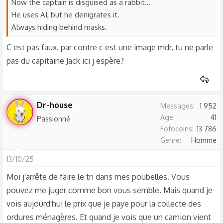
o
Now the captain is disguised as a rabbit...
n
He uses AI, but he denigrates it.
s
Always hiding behind masks.
:
C est pas faux. par contre c est une image mdr, tu ne parle
pas du capitaine Jack ici j espère?
Dr-house
Messages
1 952
Age
41
Passionné
Fofocoins
13 786
Genre
Homme
13/10/25
Moi j'arrête de faire le tri dans mes poubelles. Vous
pouvez me juger comme bon vous semble. Mais quand je
vois aujourd'hui le prix que je paye pour la collecte des
ordures ménagères. Et quand je vois que un camion vient