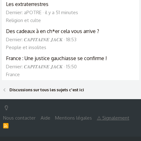
Les extraterrestres
Dernier: aPOTRE
il y a 51 minutes
Religion et culte
Des cadeaux à en ch*er cela vous arrive ?
Dernier: 𝑪𝑨𝑷𝑰𝑻𝑨𝑰𝑵𝑬 𝑱𝑨𝑪𝑲
18:53
People et insolites
France : Une justice gauchiasse se confirme !
Dernier: 𝑪𝑨𝑷𝑰𝑻𝑨𝑰𝑵𝑬 𝑱𝑨𝑪𝑲
15:50
France
Discussions sur tous les sujets c'est ici
Nous contacter
Aide
Mentions légales
⚠ Signalement
R
S
S