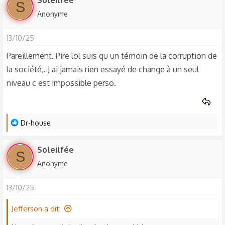
Soleilfée
S
r
Anonyme
é
a
13/10/25
c
t
Pareillement. Pire lol suis qu un témoin de la corruption de
i
la société,. J ai jamais rien essayé de change à un seul
o
niveau c est impossible perso.
n
s
:
L
Dr-house
e
s
Soleilfée
S
r
Anonyme
é
a
13/10/25
c
t
Jefferson a dit:
i