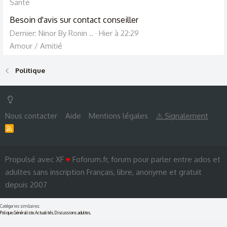
Santé
Besoin d'avis sur contact conseiller
Dernier: Ninor By Ronin ..
Hier à 22:29
Amour / Amitié
Politique
Nous contacter
Aide
Mentions légales
⚠ Signalement
R
S
S
Propulsé avec XF
♥
Foforum.fr, forum pour parler entre ados et
adultes sans inscription Français, libre, anonyme et gratuit
depuis 2007
Catégories similaires:
Polique
,
Généraliste
,
Actualités
,
Discussions adultes
,