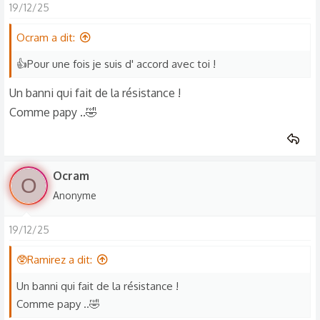
19/12/25
c
t
Ocram a dit:
i
o
👍Pour une fois je suis d' accord avec toi !
n
Un banni qui fait de la résistance !
s
Comme papy ..🤣
:
Ocram
O
Anonyme
19/12/25
🥸Ramirez a dit:
Un banni qui fait de la résistance !
Comme papy ..🤣