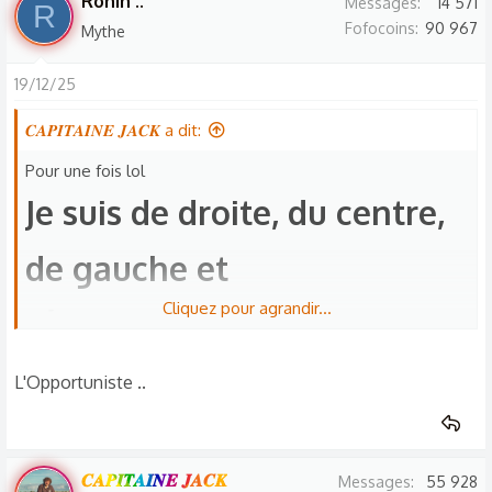
Ronin ..
Messages
14 571
R
Fofocoins
90 967
Mythe
19/12/25
𝑪𝑨𝑷𝑰𝑻𝑨𝑰𝑵𝑬 𝑱𝑨𝑪𝑲 a dit:
Pour une fois lol
Je suis de droite, du centre,
de gauche et
Cliquez pour agrandir...
révolutionnaire , qui suis-je
?​
L'Opportuniste ..
𝑪𝑨𝑷𝑰𝑻𝑨𝑰𝑵𝑬 𝑱𝑨𝑪𝑲
Messages
55 928