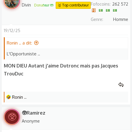
Fofocoins
262 572
Divin
Donateur 🤲
🥇 Top contributeur
Genre
Homme
19/12/25
Ronin .. a dit:
L'Opportuniste ..
MON DIEU Autant j'aime Dutronc mais pas Jacques
TrouDuc
L
Ronin ..
e
s
🥸Ramirez
🥸
r
Anonyme
é
a