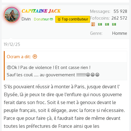
𝑪𝑨𝑷𝑰𝑻𝑨𝑰𝑵𝑬 𝑱𝑨𝑪𝑲
Messages
55 928
Fofocoins
262 572
Divin
Donateur 🤲
🥇 Top contributeur
Genre
Homme
19/12/25
Ocram a dit:
😠Ok ! Pas de violence ! Et ont casse rien !
Sauf les couil .... au gouvernement !!!!!!!!😁😁😁
S'ils pouvaient réussir à monter à Paris, jusque devant l'
Elysée, là je peux te dire que l'enflure qui nous gouverne
ferait dans son froc. Soit il se met à genoux devant le
peuple français, soit il dégage, avec la force si nécessaire.
Parce que pour faire çà, il faudrait faire de même devant
toutes les préfectures de France ainsi que les