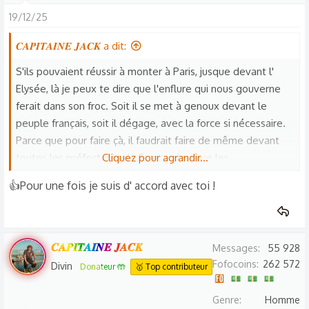
19/12/25
𝑪𝑨𝑷𝑰𝑻𝑨𝑰𝑵𝑬 𝑱𝑨𝑪𝑲 a dit:
S'ils pouvaient réussir à monter à Paris, jusque devant l'
Elysée, là je peux te dire que l'enflure qui nous gouverne
ferait dans son froc. Soit il se met à genoux devant le
peuple français, soit il dégage, avec la force si nécessaire.
Parce que pour faire çà, il faudrait faire de même devant
toutes les préfectures de France ainsi que les
Cliquez pour agrandir...
administrations. Un truc genre puissance fois 1000 de 1968
👍Pour une fois je suis d' accord avec toi !
𝑪𝑨𝑷𝑰𝑻𝑨𝑰𝑵𝑬 𝑱𝑨𝑪𝑲
Messages
55 928
Fofocoins
262 572
Divin
Donateur 🤲
🥇 Top contributeur
Genre
Homme