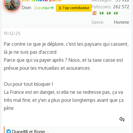
Fofocoins
262 572
Divin
Donateur 🤲
🥇 Top contributeur
Genre
Homme
19/12/25
Par contre ce que je déplore, c'est les paysans qui cassent,
là je ne suis pas d'accord
Parce que qui va payer après ? Nous, et la taxe casse est
prévue pour les mutuelles et assurances
Oui pour tout bloquer !
La France est en danger, si elle ne se redresse pas, ça va
très mal finir, et y'en a plus pour longtemps avant que ça
pète
L
Diane88
et
Ronin ..