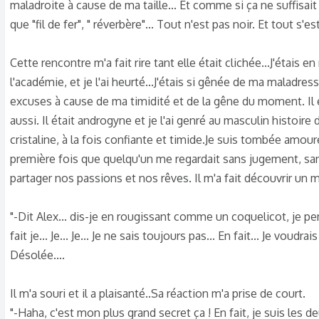
maladroite à cause de ma taille... Et comme si ça ne suffisait
s
c
que "fil de fer", " réverbère"... Tout n'est pas noir. Et tout
u
s
Cette rencontre m'a fait rire tant elle était clichée...J'étais 
s
l'académie, et je l'ai heurté...J'étais si gênée de ma maladresse
i
excuses à cause de ma timidité et de la gêne du moment. Il é
o
aussi. Il était androgyne et je l'ai genré au masculin histoire d
n
cristaline, à la fois confiante et timide.Je suis tombée amou
première fois que quelqu'un me regardait sans jugement, sans
partager nos passions et nos rêves. Il m'a fait découvrir un mo
"-Dit Alex... dis-je en rougissant comme un coquelicot, je pe
fait je... Je... Je... Je ne sais toujours pas... En fait... Je voud
Désolée....
Il m'a souri et il a plaisanté..Sa réaction m'a prise de court.
"-Haha, c'est mon plus grand secret ça ! En fait, je suis les 