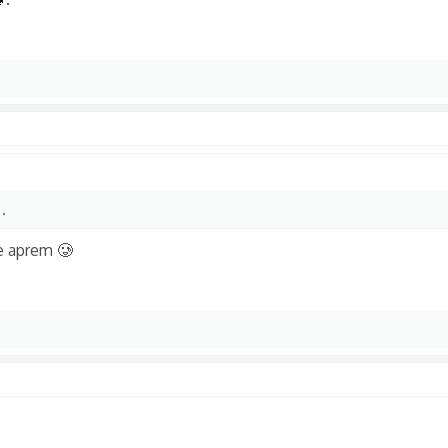

.
te aprem 🥲