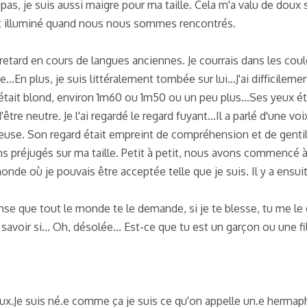
 pas, je suis aussi maigre pour ma taille. Cela m'a valu de doux 
 s'est illuminé quand nous nous sommes rencontrés.
en retard en cours de langues anciennes. Je courrais dans les coul
...En plus, je suis littéralement tombée sur lui...J'ai difficileme
tait blond, environ 1m60 ou 1m50 ou un peu plus...Ses yeux éta
'être neutre. Je l'ai regardé le regard fuyant...Il a parlé d'une voi
reuse. Son regard était empreint de compréhension et de gentill
 préjugés sur ma taille. Petit à petit, nous avons commencé à 
nde où je pouvais être acceptée telle que je suis. Il y a ensuite
nse que tout le monde te le demande, si je te blesse, tu me le d
rais savoir si... Oh, désolée... Est-ce que tu est un garçon ou une fil
deux.Je suis né.e comme ça je suis ce qu'on appelle un.e hermaph