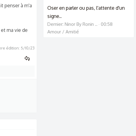
ait penser à m'a
Oser en parler ou pas, l'attente d'un
signe..
Dernier: Ninor By Ronin ..
00:58
s et ma vie de
Amour / Amitié
re édition:
5/10/23