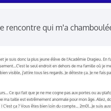
e rencontre qui m'a chamboulée.
 et je suis donc la plus jeune élève de l'Académie Dragieu. En fait
sement...C'est le seul endroit en dehors de ma famille où je me
 visible, j'attire tous les regards. Je déteste ça. Je ne fais pas
s... Ce qui fait que je ne me cogne pas aux portes ou au plafon
t que ma taille est extrêmement anormale pour mon âge. Allez, 
5 ! C'est ça ? Vous êtes bien loin du compte... 2m01...Je suis a