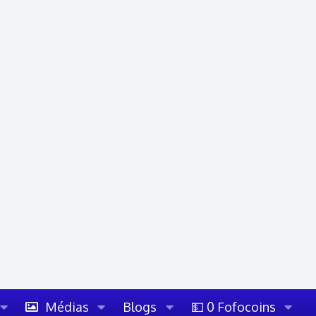
Médias
Blogs
💵 0 Fofocoins