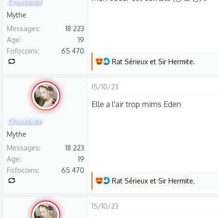
Chuisbibi
c
Mythe
t
Messages
18 223
i
Age
19
o
Fofocoins
65 470
n
L
Rat Sérieux
et
Sir Hermite.
s
e
:
s
15/10/23
r
Elle a l'air trop mims Eden
é
a
Chuisbibi
c
Mythe
t
Messages
18 223
i
Age
19
o
Fofocoins
65 470
n
L
Rat Sérieux
et
Sir Hermite.
s
e
:
s
15/10/23
r