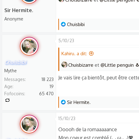
b
n
y
Sir Hermite.
s
Anonyme
:
L
Chuisbibi
e
s
5/10/23
r
é
Kahiru. a dit:
a
Chuisbibi
Chuisbizarre
et
@Little penguin 
c
Mythe
t
Je vais lire ça bientôt, peut être cet
Messages
18 223
i
Age
19
o
Fofocoins
65 470
n
L
Sir Hermite.
s
e
:
s
15/10/23
r
Ooooh de la romaaaaance
é
Mon coeur est comblé (⁠◡⁠ ⁠ω⁠ ⁠◡⁠)💖
a