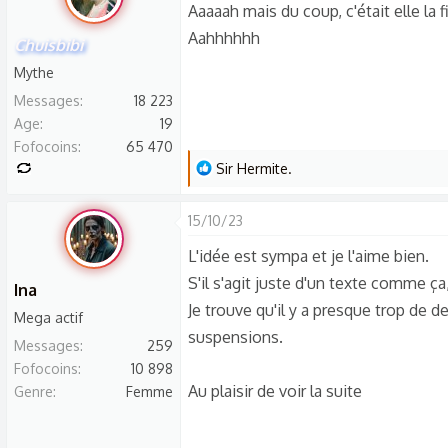
Aaaaah mais du coup, c'était elle la
é
Aahhhhhh
a
Chuisbibi
c
Mythe
t
Messages
18 223
i
Age
19
o
Fofocoins
65 470
n
L
Sir Hermite.
s
e
:
s
15/10/23
r
L'idée est sympa et je l'aime bien.
é
S'il s'agit juste d'un texte comme ça,
a
Ina
c
Je trouve qu'il y a presque trop de d
Mega actif
t
suspensions.
Messages
259
i
Fofocoins
10 898
o
Au plaisir de voir la suite
Genre
Femme
n
s
: