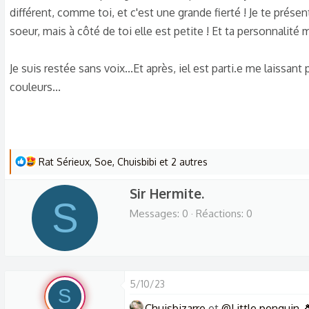
différent, comme toi, et c'est une grande fierté ! Je te présen
soeur, mais à côté de toi elle est petite ! Et ta personnalité m
Je suis restée sans voix...Et après, iel est parti.e me laissa
couleurs...
L
Rat Sérieux
,
Soe
,
Chuisbibi
et 2 autres
e
W
Sir Hermite.
s
S
r
r
Messages
0
Réactions
0
é
i
a
t
c
t
t
e
5/10/23
i
S
n
o
Chuisbizarre
et
@Little penguin 