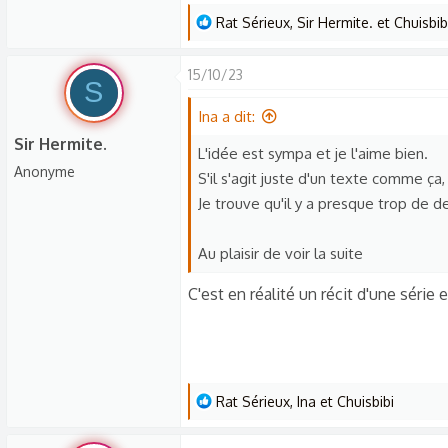
L
Rat Sérieux
,
Sir Hermite.
et
Chuisbib
e
s
15/10/23
S
r
é
Ina a dit:
a
Sir Hermite.
L'idée est sympa et je l'aime bien.
c
Anonyme
S'il s'agit juste d'un texte comme ça, 
t
Je trouve qu'il y a presque trop de de
i
o
n
Au plaisir de voir la suite
s
C'est en réalité un récit d'une série
:
L
Rat Sérieux
,
Ina
et
Chuisbibi
e
s