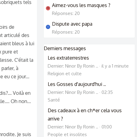
sobriquets tels
Aimez-vous les masques ?
M
Réponses: 20
Dispute avec papa
oirs de
U
Réponses: 20
nt articulé des
ient bleus à lui
Derniers messages
x pure et
Les extraterrestres
esse. C'était la
Dernier: Ninor By Ronin ..
il y a 1 minute
parler, à
Religion et culte
 eu ce jour...
Les Gosses d'aujourd'hui ..
Dernier: Ninor By Ronin ..
02:35
is?... Voilà en
Santé
le.... Oh non...
Des cadeaux à en ch*er cela vous
arrive ?
Dernier: Ninor By Ronin ..
01:00
rodite. Je suis
People et insolites