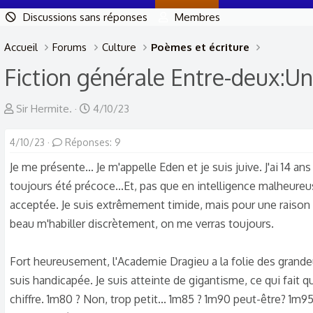
Discussions sans réponses
Membres
Accueil
Forums
Culture
Poèmes et écriture
Fiction générale
Entre-deux:Un
A
D
Sir Hermite.
4/10/23
u
a
4/10/23
t
Réponses: 9
t
e
e
Je me présente... Je m'appelle Eden et je suis juive. J'ai 14 ans
u
d
toujours été précoce...Et, pas que en intelligence malheureu
r
e
acceptée. Je suis extrêmement timide, mais pour une raison bien
d
d
beau m'habiller discrètement, on me verras toujours.
e
é
l
b
Fort heureusement, l'Academie Dragieu a la folie des grandeur
a
u
suis handicapée. Je suis atteinte de gigantisme, ce qui fai
d
t
chiffre. 1m80 ? Non, trop petit... 1m85 ? 1m90 peut-être? 1m9
i