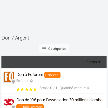
Don / Argent
Catégories
Filtres
Don à Foforum
Hors stock
Fofobot 🤖
Stock
0 / 1
Quantité vendue
4
5
.
0
0
Don de 10€ pour l'association 30 millions d'amis
é
t
o
100 000 Fofocoins