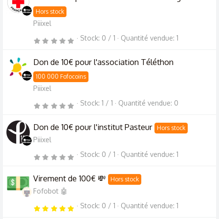
t
o
Hors stock
i
l
Piiixel
e
(
Stock
0 / 1
Quantité vendue
1
s
0
)
.
0
0
Don de 10€ pour l'association Téléthon
é
t
o
100 000 Fofocoins
i
l
Piiixel
e
(
Stock
1 / 1
Quantité vendue
0
s
0
)
.
0
0
Don de 10€ pour l'institut Pasteur
Hors stock
é
t
Piiixel
o
i
l
Stock
0 / 1
Quantité vendue
1
0
e
.
(
0
s
0
)
Virement de 100€ 💸
Hors stock
é
t
Fofobot 🤖
o
i
l
Stock
0 / 1
Quantité vendue
1
5
e
.
(