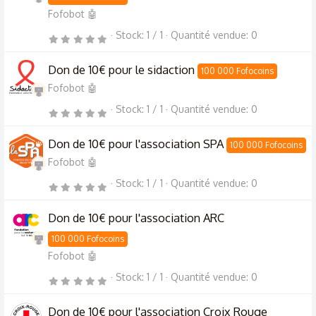
i
l
Fofobot 🤖
e
(
Stock
1 / 1
Quantité vendue
0
s
0
)
.
0
0
Don de 10€ pour le sidaction
100 000 Fofocoins
é
t
Fofobot 🤖
o
i
l
Stock
1 / 1
Quantité vendue
0
0
e
.
(
0
s
0
)
Don de 10€ pour l'association SPA
100 000 Fofocoins
é
t
Fofobot 🤖
o
i
l
Stock
1 / 1
Quantité vendue
0
0
e
.
(
0
s
0
)
Don de 10€ pour l'association ARC
é
t
o
100 000 Fofocoins
i
l
Fofobot 🤖
e
(
Stock
1 / 1
Quantité vendue
0
s
0
)
.
0
0
Don de 10€ pour l'association Croix Rouge
é