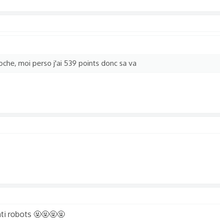
toche, moi perso j'ai 539 points donc sa va
anti robots 🤬🤬🤬🤬