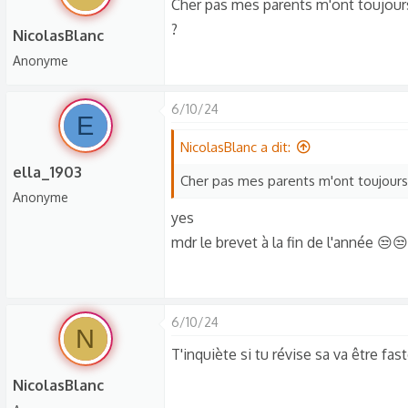
Cher pas mes parents m'ont toujours d
?
NicolasBlanc
Anonyme
6/10/24
E
NicolasBlanc a dit:
ella_1903
Cher pas mes parents m'ont toujours d
Anonyme
yes
mdr le brevet à la fin de l'année 😒😒
6/10/24
N
T'inquiète si tu révise sa va être fa
NicolasBlanc