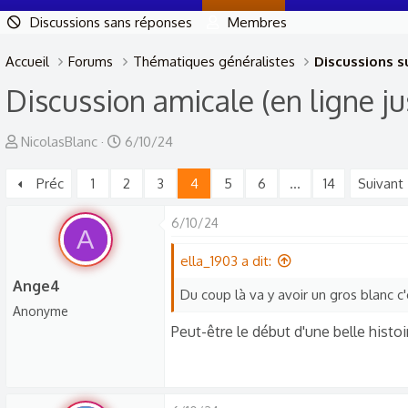
Discussions sans réponses
Membres
Accueil
Forums
Thématiques généralistes
Discussions su
Discussion amicale (en ligne ju
A
D
NicolasBlanc
6/10/24
u
a
Préc
1
2
3
4
5
6
…
14
Suivant
t
t
e
e
6/10/24
u
d
A
r
e
ella_1903 a dit:
d
d
Ange4
Du coup là va y avoir un gros blanc c'
e
é
Anonyme
l
b
Peut-être le début d'une belle histoir
a
u
d
t
i