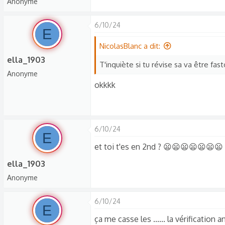
Anonyme
6/10/24
E
NicolasBlanc a dit:
ella_1903
T'inquiète si tu révise sa va être fas
Anonyme
okkkk
6/10/24
E
et toi t'es en 2nd ? 😦😦😦😦😦😦😦
ella_1903
Anonyme
6/10/24
E
ça me casse les ...... la vérification 