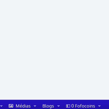
Médias
Blogs
💵 0 Fofocoins