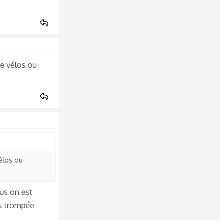
de vélos ou
élos ou
us on est
is trompée