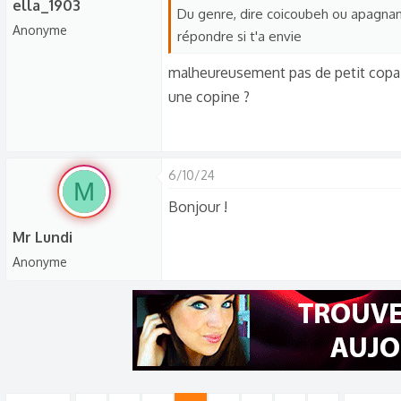
ella_1903
Du genre, dire coicoubeh ou apagnan 
Anonyme
répondre si t'a envie
malheureusement pas de petit copain
une copine ?
6/10/24
M
Bonjour !
Mr Lundi
Anonyme