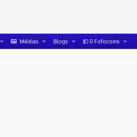
Médias
Blogs
💵 0 Fofocoins