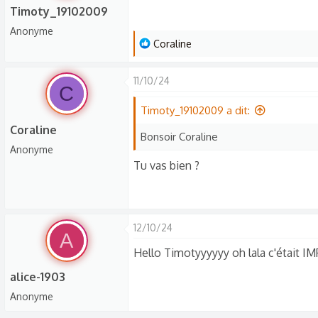
Timoty_19102009
Anonyme
L
Coraline
e
s
11/10/24
C
r
é
Timoty_19102009 a dit:
a
Coraline
Bonsoir Coraline
c
Anonyme
t
Tu vas bien ?
i
o
n
s
12/10/24
A
:
Hello Timotyyyyyy oh lala c'était I
alice-1903
Anonyme