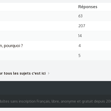
Réponses
63
207
14
n, pourquoi ?
4
5
r tous les sujets c'est ici
ultes sans inscription Français, libre, anonyme et gratuit depuis 2