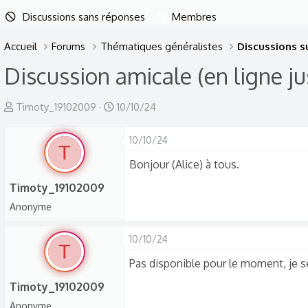
Discussions sans réponses
Membres
Accueil
Forums
Thématiques généralistes
Discussions su
Discussion amicale (en ligne j
A
D
Timoty_19102009
10/10/24
u
a
t
t
10/10/24
T
e
e
Bonjour (Alice) à tous.
u
d
Timoty_19102009
r
e
Anonyme
d
d
e
é
10/10/24
l
b
T
a
u
Pas disponible pour le moment, je se
d
t
Timoty_19102009
i
Anonyme