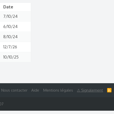
Date
7/10/24
6/10/24
8/10/24
12/7/26
10/10/25
Nous contacter
Aide
Mentions légales
⚠ Signalement
R
S
S
007