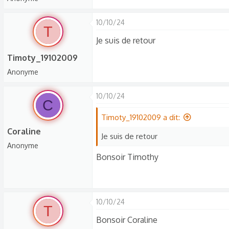
s
c
10/10/24
T
u
Je suis de retour
s
s
Timoty_19102009
i
Anonyme
o
n
10/10/24
C
Timoty_19102009 a dit:
Coraline
Je suis de retour
Anonyme
Bonsoir Timothy
10/10/24
T
Bonsoir Coraline