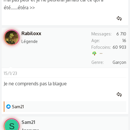
été......étéra >>
Rabiloxx
Messages
6 710
Age
16
Légende
Fofocoins
60 903
Genre
Garçon
15/1/23
Je ne comprends pas la blague
L
Sam21
e
s
Sam21
S
r