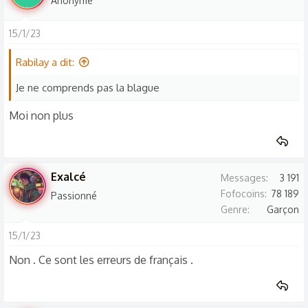
Anonyme
é
a
15/1/23
c
t
Rabilay a dit:
i
o
Je ne comprends pas la blague
n
Moi non plus
s
:
Exalcé
Messages
3 191
Fofocoins
78 189
Passionné
Genre
Garçon
15/1/23
Non . Ce sont les erreurs de français .