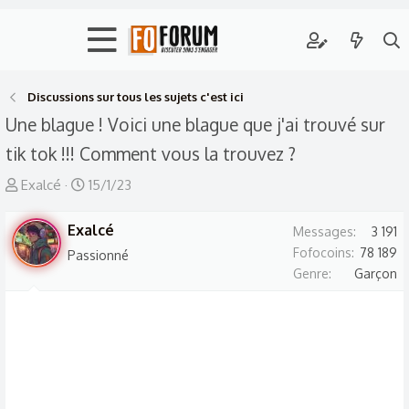
Discussions sur tous les sujets c'est ici
Une blague ! Voici une blague que j'ai trouvé sur
tik tok !!! Comment vous la trouvez ?
A
D
Exalcé
15/1/23
u
a
t
Exalcé
t
Messages
3 191
e
e
Fofocoins
78 189
Passionné
Genre
Garçon
u
d
r
e
d
d
e
é
l
b
a
u