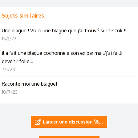
Sujets similaires
Une blague ! Voici une blague que j'ai trouvé sur tik tok !!
15/1/23
il a fait une blague cochonne a son ex par mail/j'ai failli
devenir folle...
7/1/24
Raconte moi une blague!
10/7/23
Une blague un peu nulle jsp
12/6/23
Lancer une discussion 🚀…
Une bonne blague
24/3/22