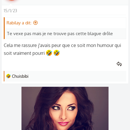
a
15/1/23
c
t
Rabilay a dit:
i
o
Te vexe pas mais je ne trouve pas cette blague drôle
n
Cela me rassure j'avais peur que ce soit mon humour qui
s
soit vraiment pourri
:
L
Chuisbibi
e
s
r
é
a
c
t
i