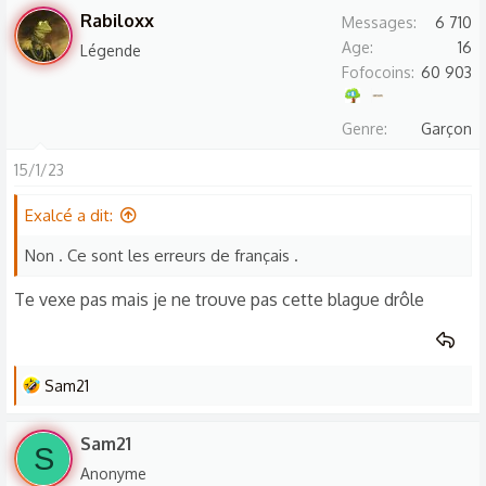
Rabiloxx
Messages
6 710
Age
16
Légende
Fofocoins
60 903
Genre
Garçon
15/1/23
Exalcé a dit:
Non . Ce sont les erreurs de français .
Te vexe pas mais je ne trouve pas cette blague drôle
L
Sam21
e
s
Sam21
S
r
Anonyme
é