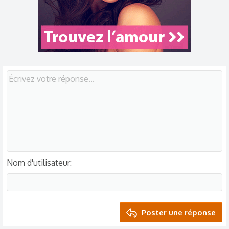
o
n
s
:
Nom d'utilisateur
Poster une réponse