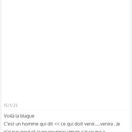
d
t
i
s
c
u
s
s
i
o
n
15/1/23
Voilà la blague
C'est un homme qui dit << ce qui doit venir.....venira . Je
n'ai pas peur et je ne peurerai jamais car ce qui a