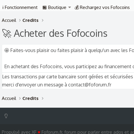
ℹ️ Fonctionnement
🏪 Boutique
💰 Rechargez vos Fofocoins
Accueil
Credits
🚀 Acheter des Fofocoins
🤩 Faites-vous plaisir ou faites plaisir à quelqu'un avec les 
En achetant des Fofocoins, vous participez au financement de
Les transactions par carte bancaire sont gérées et sécurisées
merci d'envoyer un message à contact@foforum.fr
Accueil
Credits
Propulsé avec XF
♥
Foforum.fr, forum pour parler entre ados et ad