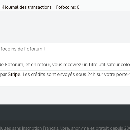
🗄️ Journal des transactions
Fofocoins: 0
Fofocoins de Foforum !
 Foforum, et en retour, vous recevrez un titre utilisateur colo
 par
Stripe
. Les crédits sont envoyés sous 24h sur votre porte
ultes sans inscription Français, libre, anonyme et gratuit depuis 2