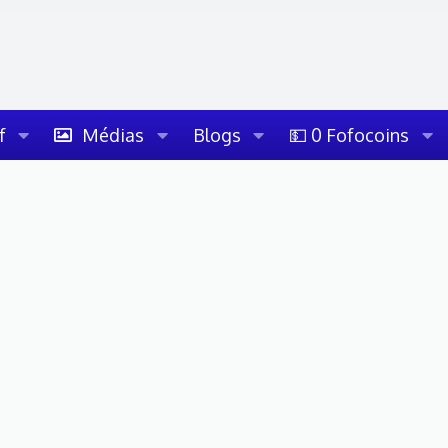
f
Médias
Blogs
💵 0 Fofocoins