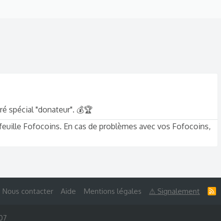
ré spécial "donateur". 💰🏆
-feuille Fofocoins. En cas de problèmes avec vos Fofocoins,
Nous contacter
Aide
Mentions légales
⚠ Signalement
R
S
S
007