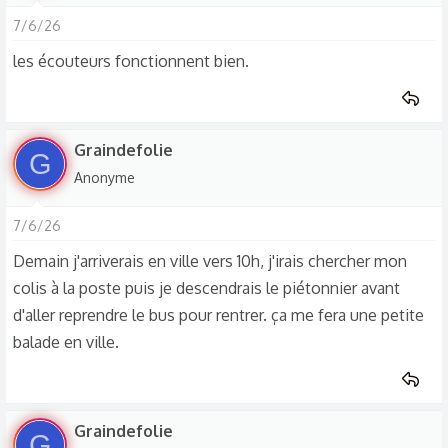
a
7/6/26
c
t
les écouteurs fonctionnent bien.
i
o
n
s
Graindefolie
G
:
Anonyme
7/6/26
Demain j'arriverais en ville vers 10h, j'irais chercher mon
colis à la poste puis je descendrais le piétonnier avant
d'aller reprendre le bus pour rentrer. ça me fera une petite
balade en ville.
Graindefolie
G