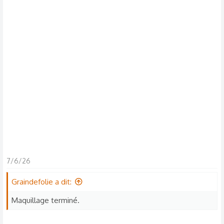
s
c
u
s
s
i
o
n
7/6/26
Graindefolie a dit:
Maquillage terminé.