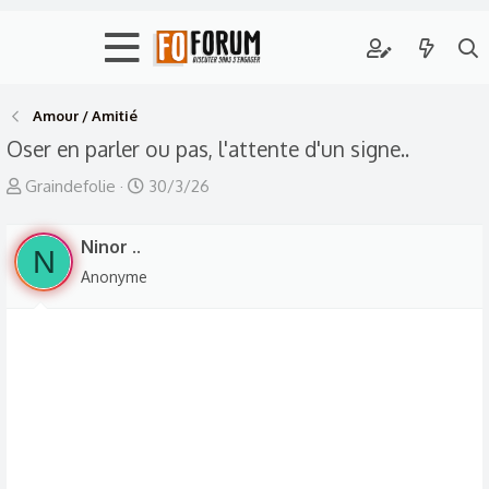
Amour / Amitié
Oser en parler ou pas, l'attente d'un signe..
A
D
Graindefolie
30/3/26
u
a
t
t
Ninor ..
N
e
e
Anonyme
u
d
r
e
d
d
e
é
l
b
a
u
d
t
i