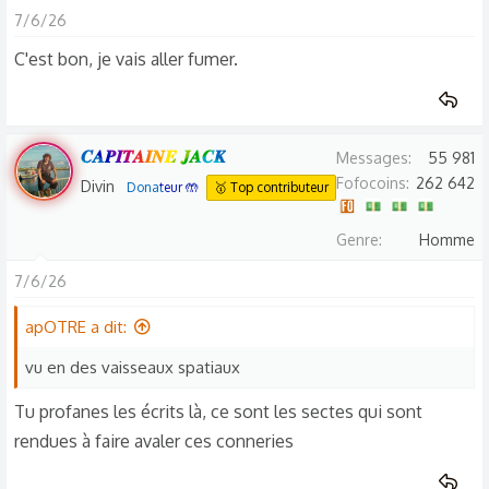
7/6/26
C'est bon, je vais aller fumer.
𝑪𝑨𝑷𝑰𝑻𝑨𝑰𝑵𝑬 𝑱𝑨𝑪𝑲
Messages
55 981
Fofocoins
262 642
Divin
Donateur 🤲
🥇 Top contributeur
Genre
Homme
7/6/26
apOTRE a dit:
vu en des vaisseaux spatiaux
Tu profanes les écrits là, ce sont les sectes qui sont
rendues à faire avaler ces conneries