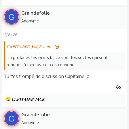
Graindefolie
G
Anonyme
7/6/26
𝑪𝑨𝑷𝑰𝑻𝑨𝑰𝑵𝑬 𝑱𝑨𝑪𝑲 a dit:
Tu profanes les écrits là, ce sont les sectes qui sont
rendues à faire avaler ces conneries
Tu t'es trompé de discussion Capitaine lol
L
𝑪𝑨𝑷𝑰𝑻𝑨𝑰𝑵𝑬 𝑱𝑨𝑪𝑲
e
s
Graindefolie
G
r
Anonyme
é