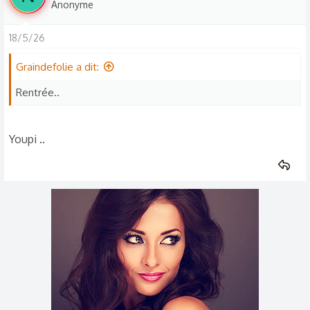
Anonyme
18/5/26
Graindefolie a dit:
Rentrée..
Youpi ..