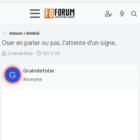
Amour / Amitié
Oser en parler ou pas, l'attente d'un signe..
A
D
Graindefolie
30/3/26
u
a
t
t
Graindefolie
G
e
e
Anonyme
u
d
r
e
d
d
e
é
l
b
a
u
d
t
i