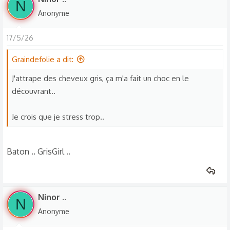
N
Anonyme
17/5/26
Graindefolie a dit:
J'attrape des cheveux gris, ça m'a fait un choc en le
découvrant..
Je crois que je stress trop..
Baton .. GrisGirl ..
Ninor ..
N
Anonyme