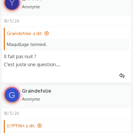
Y
Anonyme
18/5/26
Graindefolie a dit:
Maquillage terminé.
Il fait pas nuit ?
C'est juste une question....
Graindefolie
G
Anonyme
18/5/26
((:YPPAH a dit: