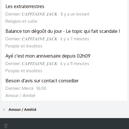
Les extraterrestres
Dernier: 𝑪𝑨𝑷𝑰𝑻𝑨𝑰𝑵𝑬 𝑱𝑨𝑪𝑲
Il y a un instant
Religion et culte
Balance ton dégoût du jour - Le topic qui fait scandale !
Dernier: 𝑪𝑨𝑷𝑰𝑻𝑨𝑰𝑵𝑬 𝑱𝑨𝑪𝑲
il y a 7 minutes
People et insolites
Ayé c'est mon anniversaire depuis 02h09
Dernier: 𝑪𝑨𝑷𝑰𝑻𝑨𝑰𝑵𝑬 𝑱𝑨𝑪𝑲
il y a 11 minutes
People et insolites
Besoin d'avis sur contact conseiller
Dernier: Mercii
16:00
Amour / Amitié
Amour / Amitié