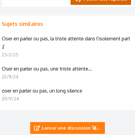
Sujets similaires
Oser en parler ou pas, la triste attente dans l'isolement part
2
23/2/25
Oser en parler ou pas, une triste attente...
22/11/24
oser en parler ou pas, un long silence
29/9/24
Oser en parler ou pas, entre vérité et ignorance
18/5/24
Lancer une discussion 🚀…
Oser en parler ou pas... Et tout se complique