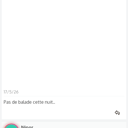
s
c
u
s
s
i
o
n
17/5/26
Pas de balade cette nuit..
Ninor ..