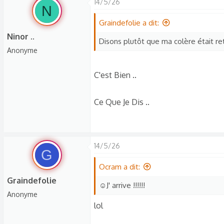
14/5/26
s
N
c
Graindefolie a dit:
u
Ninor ..
s
Disons plutôt que ma colère était r
Anonyme
s
i
C'est Bien ..
o
n
Ce Que Je Dis ..
14/5/26
G
Ocram a dit:
Graindefolie
☺️J' arrive !!!!!!
Anonyme
lol