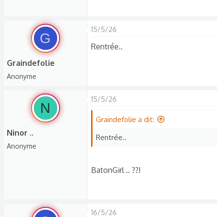
15/5/26
G
Rentrée..
Graindefolie
Anonyme
15/5/26
N
Graindefolie a dit:
Ninor ..
Rentrée..
Anonyme
BatonGirl .. ??!
16/5/26