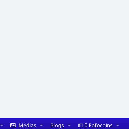
Médias
Blogs
💵 0 Fofocoins