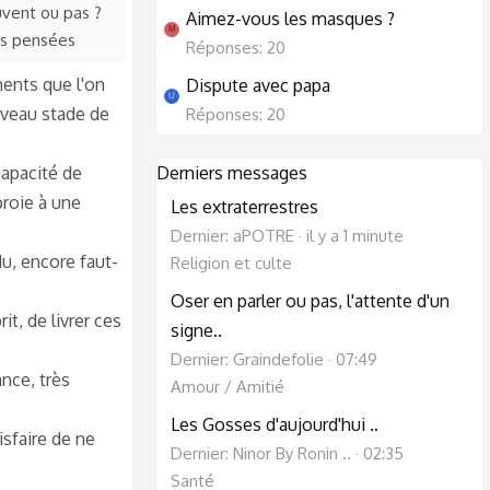
uvent ou pas ?
Aimez-vous les masques ?
M
es pensées
Réponses: 20
ments que l'on
Dispute avec papa
U
uveau stade de
Réponses: 20
capacité de
Derniers messages
proie à une
Les extraterrestres
Dernier: aPOTRE
il y a 1 minute
du, encore faut-
Religion et culte
Oser en parler ou pas, l'attente d'un
t, de livrer ces
signe..
Dernier: Graindefolie
07:49
ance, très
Amour / Amitié
Les Gosses d'aujourd'hui ..
sfaire de ne
Dernier: Ninor By Ronin ..
02:35
Santé