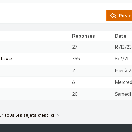
Poste
Réponses
Date
27
16/12/23
la vie
355
8/7/21
2
Hier à 2
6
Mercredi
20
Samedi 
r tous les sujets c'est ici