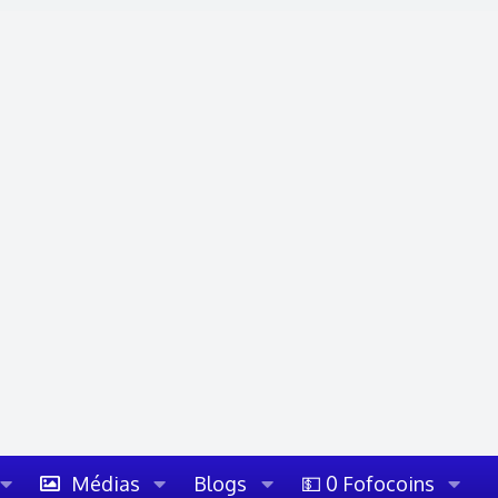
Médias
Blogs
💵 0 Fofocoins