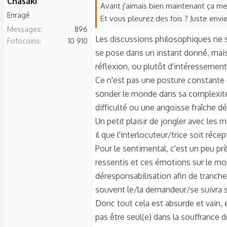
Chasaki
s
Avant j'aimais bien maintenant ça m
Enragé
c
Et vous pleurez des fois ? Juste env
u
Messages
896
Les discussions philosophiques ne s
Fofocoins
s
10 910
se pose dans un instant donné, mais
s
réflexion, ou plutôt d'intéressement.
i
o
Ce n'est pas une posture constante e
n
sonder le monde dans sa complexité, 
difficulté ou une angoisse fraîche dé
Un petit plaisir de jongler avec les
il que l'interlocuteur/trice soit réc
Pour le sentimental, c'est un peu pr
ressentis et ces émotions sur le mo
déresponsabilisation afin de trancher
souvent le/la demandeur/se suivra s
Donc tout cela est absurde et vain,
pas être seul(e) dans la souffrance 