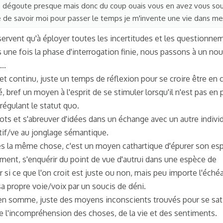
e dégoute presque mais donc du coup ouais vous en avez vous so
ie de savoir moi pour passer le temps je m'invente une vie dans m
ervent qu'à éployer toutes les incertitudes et les questionne
 une fois la phase d'interrogation finie, nous passons à un no
..
t continu, juste un temps de réflexion pour se croire être en 
bref un moyen à l'esprit de se stimuler lorsqu'il n'est pas en 
régulant le statut quo.
 mots et s'abreuver d'idées dans un échange avec un autre indivi
eptif/ve au jonglage sémantique.
ès la même chose, c'est un moyen cathartique d'épurer son espri
ment, s'enquérir du point de vue d'autrui dans une espèce de
 si ce que l'on croit est juste ou non, mais peu importe l'éché
a propre voie/voix par un soucis de déni.
 en somme, juste des moyens inconscients trouvés pour se sati
de l'incompréhension des choses, de la vie et des sentiments.