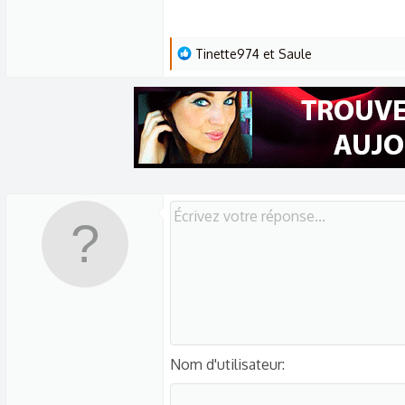
L
Tinette974
et
Saule
e
s
r
é
a
c
t
i
o
n
s
:
Nom d'utilisateur