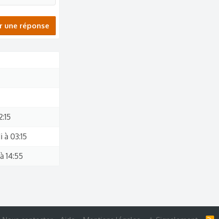
r une réponse
2:15
 à 03:15
à 14:55