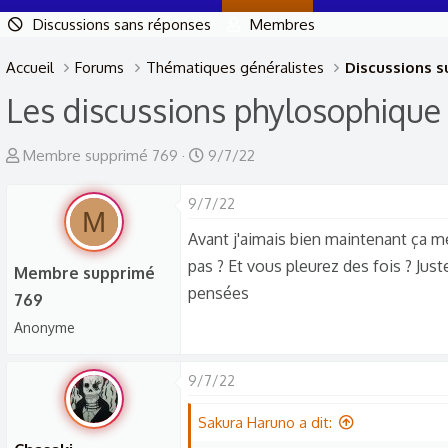
Discussions sans réponses
Membres
Accueil
Forums
Thématiques généralistes
Discussions su
Les discussions phylosophique 
A
D
Membre supprimé 769
9/7/22
u
a
t
9/7/22
t
M
e
e
Avant j'aimais bien maintenant ça 
u
d
pas ? Et vous pleurez des fois ? Jus
Membre supprimé
r
e
pensées
769
d
d
Anonyme
e
é
l
b
a
u
9/7/22
d
t
Sakura Haruno a dit:
i