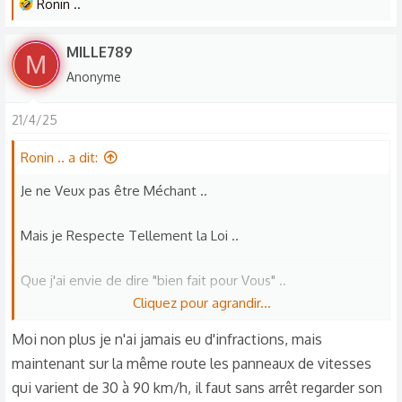
L
Ronin ..
e
s
MILLE789
M
r
Anonyme
é
a
21/4/25
c
t
Ronin .. a dit:
i
o
Je ne Veux pas être Méchant ..
n
s
Mais je Respecte Tellement la Loi ..
:
Que j'ai envie de dire "bien fait pour Vous" ..
Cliquez pour agrandir...
A tt Ceux qui ont des problèmes avec ..
Moi non plus je n'ai jamais eu d'infractions, mais
maintenant sur la même route les panneaux de vitesses
qui varient de 30 à 90 km/h, il faut sans arrêt regarder son