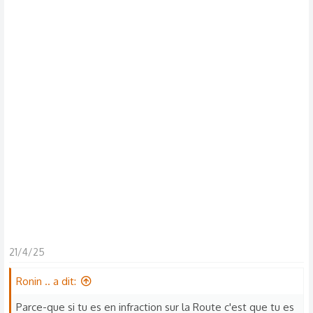
s
c
u
s
s
i
o
n
21/4/25
Ronin .. a dit:
Parce-que si tu es en infraction sur la Route c'est que tu es