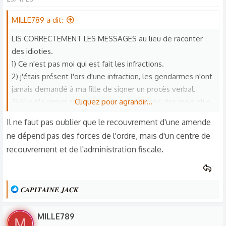
MILLE789 a dit:
LIS CORRECTEMENT LES MESSAGES au lieu de raconter
des idioties.
1) Ce n'est pas moi qui est fait les infractions.
2) j'étais présent l'ors d'une infraction, les gendarmes n'ont
jamais demandé à ma fille de signer un procès verbal.
3) Elle n'a jamais reçu l'amende initiale, mais des mois plus
Cliquez pour agrandir...
tard celle de la majoration.
Il ne faut pas oublier que le recouvrement d'une amende
4) Dans la lettre de l'amende majoré à 375€, contrairement
ne dépend pas des forces de l'ordre, mais d'un centre de
à la loi, il n'y avait pas lf document pour contester cette
recouvrement et de l'administration fiscale.
majoration.
Celà lui est arrivé à deux reprises, elle n'a jamais contesté
l'infraction, mais dénoncé le fait qu'elle ne pouvait pas
L
payer l'amende initiale qu'elle n'avait pas reçu.
𝑪𝑨𝑷𝑰𝑻𝑨𝑰𝑵𝑬 𝑱𝑨𝑪𝑲
e
5) Cela n'a pas été facile de faire les démarches pour
s
contester la majoration, mais si elle a obtenu gain de
MILLE789
M
r