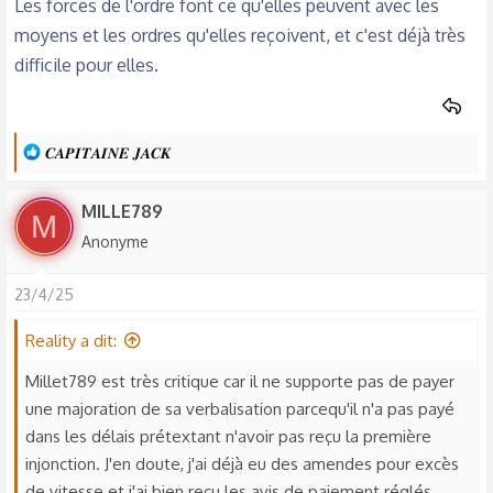
Les forces de l'ordre font ce qu'elles peuvent avec les
moyens et les ordres qu'elles reçoivent, et c'est déjà très
difficile pour elles.
L
𝑪𝑨𝑷𝑰𝑻𝑨𝑰𝑵𝑬 𝑱𝑨𝑪𝑲
e
s
MILLE789
M
r
Anonyme
é
a
23/4/25
c
t
Reality a dit:
i
o
Millet789 est très critique car il ne supporte pas de payer
n
une majoration de sa verbalisation parcequ'il n'a pas payé
s
dans les délais prétextant n'avoir pas reçu la première
:
injonction. J'en doute, j'ai déjà eu des amendes pour excès
de vitesse et j'ai bien reçu les avis de paiement réglés