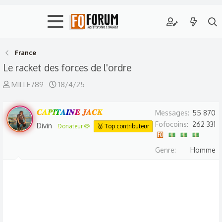
France
Le racket des forces de l'ordre
A
D
MILLE789
18/4/25
u
a
t
t
𝑪𝑨𝑷𝑰𝑻𝑨𝑰𝑵𝑬 𝑱𝑨𝑪𝑲
Messages
55 870
e
e
Fofocoins
262 331
Divin
Donateur 🤲
🥇 Top contributeur
u
d
r
e
Genre
Homme
d
d
e
é
l
b
a
u
d
t
i