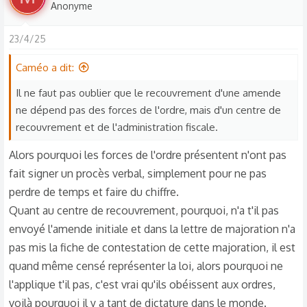
cause, c'est qu'elle avait raison.
Anonyme
é
De plus si aujourd'hui à tu as écouté le 13h00 tu aurais
a
entendu qu'à une personne il lui avait prélevé 375€ pour
23/4/25
c
une amende de 2003, dont elle n'arrivait pas à ce souvenir
t
Caméo a dit:
et à cette époque l'amende était bien moins élevée et la
i
majoration à 375€ n'existait pas.
o
Il ne faut pas oublier que le recouvrement d'une amende
Si tu trouves cela normal, alors je te souhaite que cela ne
n
ne dépend pas des forces de l'ordre, mais d'un centre de
t'arrive jamais et surtout fait très attention de ne pas te
s
recouvrement et de l'administration fiscale.
faire pirater ton identité, car tu verras l'enfer de ceux à qui
:
Alors pourquoi les forces de l'ordre présentent n'ont pas
c'est arrivé et qui ont perdu, identité, travail, maison dont
fait signer un procès verbal, simplement pour ne pas
certains sont à la charge de leurs familles.
Alors au lieu de critiquer ai plus de respect envers les
perdre de temps et faire du chiffre.
personnes qui dénoncent les abus de ceux qui sont sensé
Quant au centre de recouvrement, pourquoi, n'a t'il pas
faire respecter la loi, alors qu'ils devraient commencer par
envoyé l'amende initiale et dans la lettre de majoration n'a
la respecter eux même.
pas mis la fiche de contestation de cette majoration, il est
quand même censé représenter la loi, alors pourquoi ne
l'applique t'il pas, c'est vrai qu'ils obéissent aux ordres,
voilà pourquoi il y a tant de dictature dans le monde.