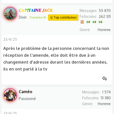
𝑪𝑨𝑷𝑰𝑻𝑨𝑰𝑵𝑬 𝑱𝑨𝑪𝑲
Messages
55 870
Fofocoins
262 331
Divin
Donateur 🤲
🥇 Top contributeur
Genre
Homme
23/4/25
Après le problème de la personne concernant la non
réception de l'amende, elle doit être due à un
changement d'adresse durant les dernières années,
ils en ont parlé à la tv
Caméo
Messages
1 574
Fofocoins
13 380
Passionné
Genre
Homme
23/4/25