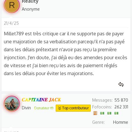
Reality
R
Anonyme
21/4/25
Millet789 est très critique car il ne supporte pas de payer
une majoration de sa verbalisation parcequ'il n'a pas payé
dans les délais prétextant n'avoir pas reçu la première
injonction. J'en doute, j'ai déjà eu des amendes pour excès
de vitesse et j'ai bien reçu les avis de paiement réglés
dans les délais pour éviter les majorations.
𝑪𝑨𝑷𝑰𝑻𝑨𝑰𝑵𝑬 𝑱𝑨𝑪𝑲
Messages
55 870
Fofocoins
262 331
Divin
Donateur 🤲
🥇 Top contributeur
Genre
Homme