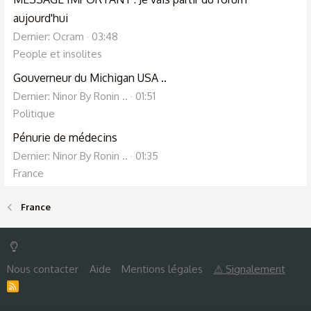
aujourd'hui
Dernier: Ocram
03:48
People et insolites
Gouverneur du Michigan USA ..
Dernier: Ninor By Ronin ..
01:51
Politique
Pénurie de médecins
Dernier: Ninor By Ronin ..
01:35
France
France
Nous contacter
Aide
Mentions légales
⚠ Signalement
R
S
S