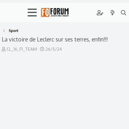
Sport
La victoire de Leclerc sur ses terres, enfin!!!
A
D
CL_16_F1_TEAM
26/5/24
u
a
t
t
e
e
u
d
r
e
d
d
e
é
l
b
a
u
d
t
i