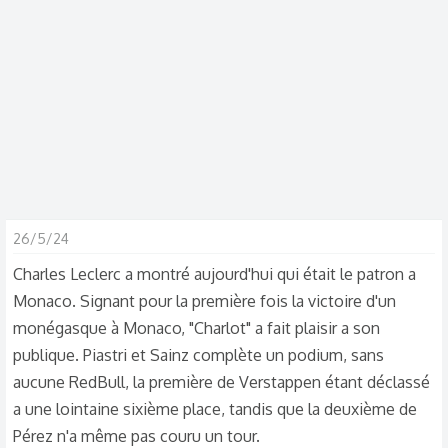
s
c
u
s
s
i
o
n
26/5/24
Charles Leclerc a montré aujourd'hui qui était le patron a
Monaco. Signant pour la première fois la victoire d'un
monégasque à Monaco, "Charlot" a fait plaisir a son
publique. Piastri et Sainz complète un podium, sans
aucune RedBull, la première de Verstappen étant déclassé
a une lointaine sixième place, tandis que la deuxième de
Pérez n'a même pas couru un tour.