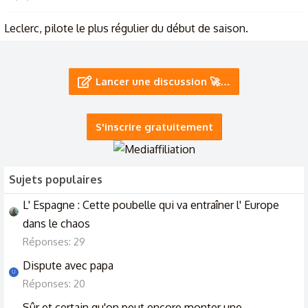
Leclerc, pilote le plus régulier du début de saison.
19/5/24
Besoin d'avis sur contact conseiller
Lancer une discussion 🚀…
Vendredi à 12:33
S'inscrire gratuitement
Sujets populaires
L' Espagne : Cette poubelle qui va entraîner l' Europe
dans le chaos
Réponses: 29
Dispute avec papa
U
Réponses: 20
Sûr et certain qu'on peut encore monter une