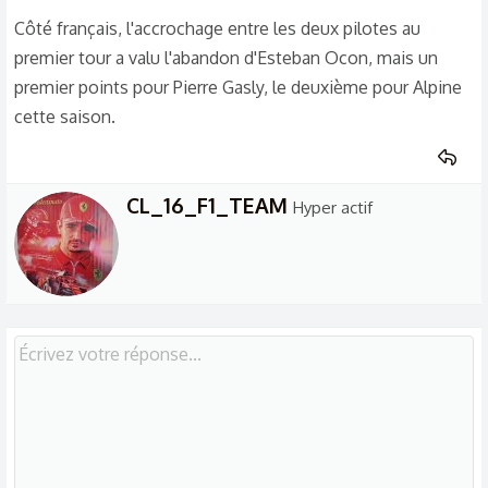
Côté français, l'accrochage entre les deux pilotes au
premier tour a valu l'abandon d'Esteban Ocon, mais un
premier points pour Pierre Gasly, le deuxième pour Alpine
cette saison.
W
CL_16_F1_TEAM
Hyper actif
r
i
t
t
e
n
b
y