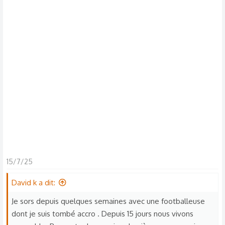
s
c
u
s
s
i
o
n
15/7/25
David k a dit:
Je sors depuis quelques semaines avec une footballeuse
dont je suis tombé accro . Depuis 15 jours nous vivons