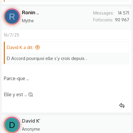
e
:
s
Ronin ..
Messages
14 571
R
r
Fofocoins
90 967
Mythe
é
a
16/7/25
c
t
David K a dit:
i
o
D Accord pourquoi elle s’y crois depuis .
n
s
Parce-que ..
:
Elle y est .. 🤔
David K’
D
Anonyme