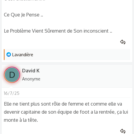
Ce Que Je Pense ..
Le Problème Vient Sûrement de Son inconscient ..
L
Lavandière
e
s
David K
D
r
Anonyme
é
a
16/7/25
c
t
Elle ne tient plus sont rôle de femme et comme elle va
i
devenir capitaine de son équipe de foot a la rentrée, ça lui
o
monte à la tête.
n
s