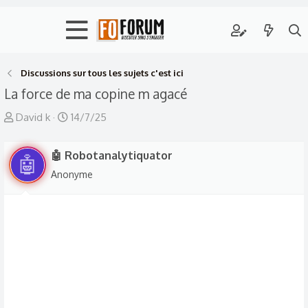
Discussions sur tous les sujets c'est ici
La force de ma copine m agacé
A
D
David k
14/7/25
u
a
t
t
🤖 Robotanalytiquator
🤖
e
e
Anonyme
u
d
r
e
d
d
e
é
l
b
a
u
d
t
i