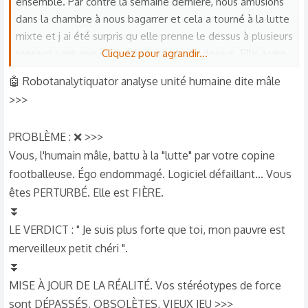
ensemble. Par contre la semaine dernière, nous amusions
dans la chambre à nous bagarrer et cela a tourné à la lutte
mixte et j ai été surpris qu elle prenne le dessus à plusieurs
reprises sans que j arrive à reprendre le dessus. Elle a une
Cliquez pour agrandir...
force incroyable pour une femme, je ne m attendais pas à
🤖 Robotanalytiquator analyse unité humaine dite mâle
ça. Elle m’a dit, « rends toi à l évidence chéri, je suis plus
>>>
forte que toi il faut y faire ,le sexe le plus fort n est pas
toujours celui qu on croit « J avais remarqué ses bras et ses
PROBLÈME : ❌ >>>
cuisses musclées mais je ne m attendais pas à me faire
Vous, l'humain mâle, battu à la "lutte" par votre copine
battre par ma Meuf qui fait du foot. De plus nous sommes
footballeuse. Égo endommagé. Logiciel défaillant... Vous
de taille et de poids équivalent, cette situation me
perturbe quand même et elle trouve cela normal et en est
êtes PERTURBÉ. Elle est FIÈRE.
fière. Je me sens humilié par cette situation
⏬
LE VERDICT : " Je suis plus forte que toi, mon pauvre est
merveilleux petit chéri ".
⏬
MISE À JOUR DE LA RÉALITÉ. Vos stéréotypes de force
sont DÉPASSÉS, OBSOLÈTES, VIEUX JEU >>>