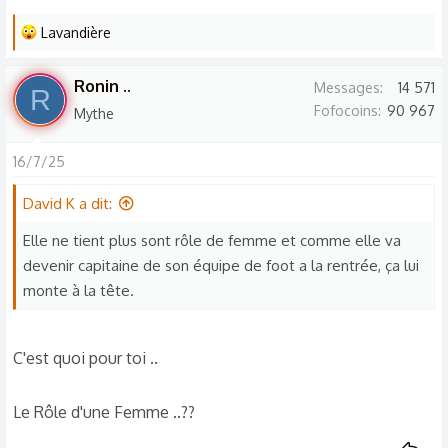
:
L
Lavandière
e
s
Ronin ..
Messages
14 571
R
r
Fofocoins
90 967
Mythe
é
a
16/7/25
c
t
David K a dit:
i
o
Elle ne tient plus sont rôle de femme et comme elle va
n
devenir capitaine de son équipe de foot a la rentrée, ça lui
s
monte à la tête.
:
C'est quoi pour toi ..
Le Rôle d'une Femme ..??