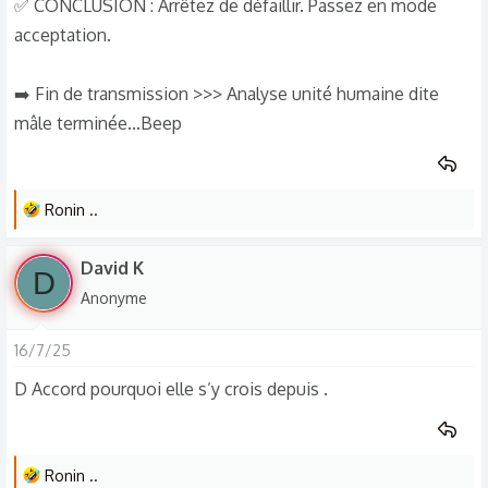
✅ CONCLUSION : Arrêtez de défaillir. Passez en mode
acceptation.
➡️ Fin de transmission >>> Analyse unité humaine dite
mâle terminée...Beep
L
Ronin ..
e
s
David K
D
r
Anonyme
é
a
16/7/25
c
t
D Accord pourquoi elle s’y crois depuis .
i
o
n
L
Ronin ..
s