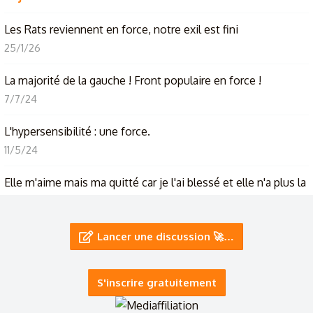
Les Rats reviennent en force, notre exil est fini
25/1/26
La majorité de la gauche ! Front populaire en force !
7/7/24
L'hypersensibilité : une force.
11/5/24
Elle m'aime mais ma quitté car je l'ai blessé et elle n'a plus la
force de continuer...
3/12/23
Lancer une discussion 🚀…
Y'en a 1 qui force là non ? XD
30/9/23
S'inscrire gratuitement