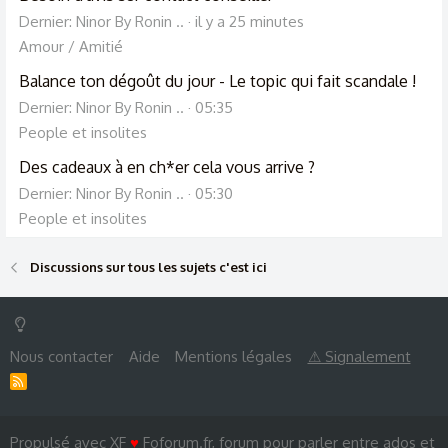
Dernier: Ninor By Ronin ..
il y a 25 minutes
Amour / Amitié
Balance ton dégoût du jour - Le topic qui fait scandale !
Dernier: Ninor By Ronin ..
05:35
People et insolites
Des cadeaux à en ch*er cela vous arrive ?
Dernier: Ninor By Ronin ..
05:30
People et insolites
Discussions sur tous les sujets c'est ici
Nous contacter
Aide
Mentions légales
⚠ Signalement
R
S
S
Propulsé avec XF
♥
Foforum.fr, forum pour parler entre ados et