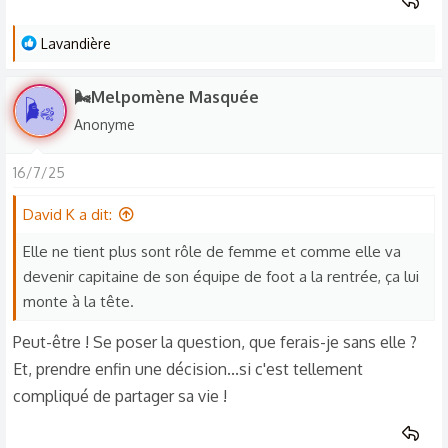
L
Lavandière
e
s
🌬️Melpomène Masquée
🌬
r
Anonyme
é
a
16/7/25
c
t
David K a dit:
i
o
Elle ne tient plus sont rôle de femme et comme elle va
n
devenir capitaine de son équipe de foot a la rentrée, ça lui
s
monte à la tête.
:
Peut-être ! Se poser la question, que ferais-je sans elle ?
Et, prendre enfin une décision...si c'est tellement
compliqué de partager sa vie !