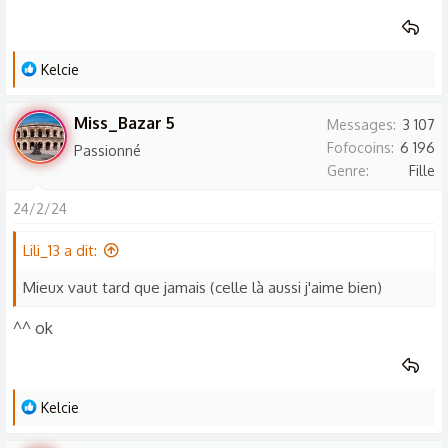
:
L
Kelcie
e
s
Miss_Bazar 5
Messages
3 107
r
Fofocoins
6 196
Passionné
é
Genre
Fille
a
c
24/2/24
t
Lili_13 a dit:
i
o
Mieux vaut tard que jamais (celle là aussi j'aime bien)
n
s
^^ ok
:
L
Kelcie
e