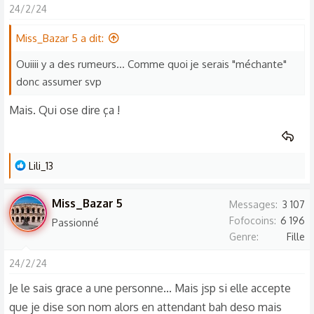
24/2/24
c
t
Miss_Bazar 5 a dit:
i
o
Ouiiii y a des rumeurs... Comme quoi je serais "méchante"
n
donc assumer svp
s
Mais. Qui ose dire ça !
:
L
Lili_13
e
s
Miss_Bazar 5
Messages
3 107
r
Fofocoins
6 196
Passionné
é
Genre
Fille
a
c
24/2/24
t
Je le sais grace a une personne... Mais jsp si elle accepte
i
que je dise son nom alors en attendant bah deso mais
o