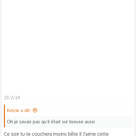
s
c
u
s
s
i
o
n
23/2/24
Kelcie a dit:
Oh je savais pas qu’il était sur liseuse aussi
Ce soir tu te couchera moins bête !( J'aime cette