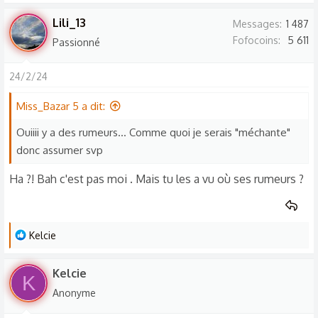
:
Lili_13
Messages
1 487
Fofocoins
5 611
Passionné
24/2/24
Miss_Bazar 5 a dit:
Ouiiii y a des rumeurs... Comme quoi je serais "méchante"
donc assumer svp
Ha ?! Bah c'est pas moi . Mais tu les a vu où ses rumeurs ?
L
Kelcie
e
s
Kelcie
K
r
Anonyme
é
a