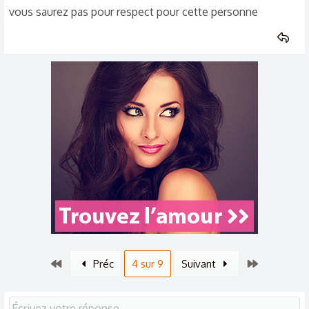
vous saurez pas pour respect pour cette personne
n
s
:
Premier
Dernier
Préc
4 sur 9
Suivant