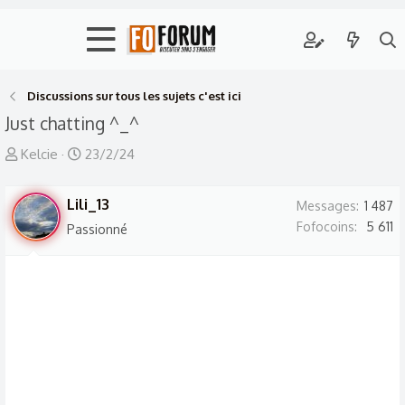
Discussions sur tous les sujets c'est ici
Just chatting ^_^
A
D
Kelcie
23/2/24
u
a
t
t
Lili_13
Messages
1 487
e
e
Fofocoins
5 611
Passionné
u
d
r
e
d
d
e
é
l
b
a
u
d
t
i