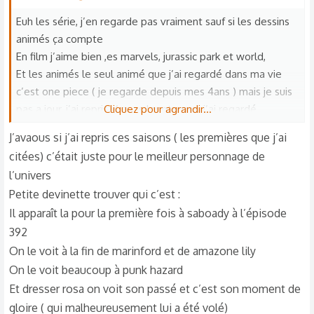
Euh les série, j’en regarde pas vraiment sauf si les dessins
animés ça compte
En film j’aime bien ,es marvels, jurassic park et world,
Et les animés le seul animé que j’ai regardé dans ma vie
c’est one piece ( je regarde depuis mes 4ans ) mais je suis
pas a jour, j’ai repris y’ apas longtemps, j’ai regardé
Cliquez pour agrandir...
saboady, punk hazard, dress rosa zo, et whole cake, et la je
J’avaous si j’ai repris ces saisons ( les premières que j’ai
suis retourné a impel down et marinford que je viens de
citées) c’était juste pour le meilleur personnage de
finir ( du coup de retour a saboady )et sinon les y a les films
l’univers
animés comme gibli
Petite devinette trouver qui c’est :
Il apparaît la pour la première fois à saboady à l’épisode
392
On le voit à la fin de marinford et de amazone lily
On le voit beaucoup à punk hazard
Et dresser rosa on voit son passé et c’est son moment de
gloire ( qui malheureusement lui a été volé)