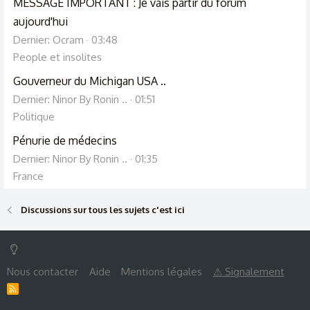
MESSAGE IMPORTANT : Je vais partir du forum
aujourd'hui
Dernier: Ocram
03:48
People et insolites
Gouverneur du Michigan USA ..
Dernier: Ninor By Ronin ..
01:51
Politique
Pénurie de médecins
Dernier: Ninor By Ronin ..
01:35
France
Discussions sur tous les sujets c'est ici
Nous contacter
Aide
Mentions légales
⚠ Signalement
R
S