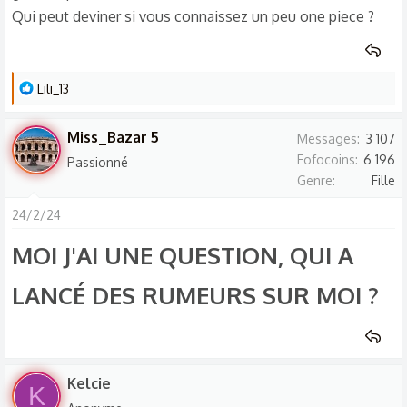
Qui peut deviner si vous connaissez un peu one piece ?
L
Lili_13
e
s
Miss_Bazar 5
Messages
3 107
r
Fofocoins
6 196
Passionné
é
Genre
Fille
a
c
24/2/24
t
MOI J'AI UNE QUESTION, QUI A
i
o
LANCÉ DES RUMEURS SUR MOI ?
n
s
:
Kelcie
K