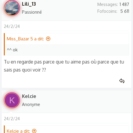
s
Lili_13
Messages
1 487
r
Fofocoins
5 611
Passionné
é
a
24/2/24
c
t
Miss_Bazar 5 a dit:
i
o
^^ ok
n
Tu en regarde pas parce que tu aime pas où parce que tu
s
sais pas quoi voir ??
:
Kelcie
K
Anonyme
24/2/24
Kelcie a dit: