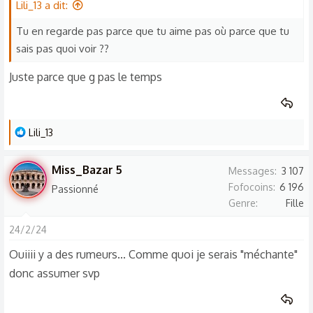
Lili_13 a dit:
Tu en regarde pas parce que tu aime pas où parce que tu
sais pas quoi voir ??
Juste parce que g pas le temps
L
Lili_13
e
s
Miss_Bazar 5
Messages
3 107
r
Fofocoins
6 196
Passionné
é
Genre
Fille
a
c
24/2/24
t
Ouiiii y a des rumeurs... Comme quoi je serais "méchante"
i
donc assumer svp
o
n
s