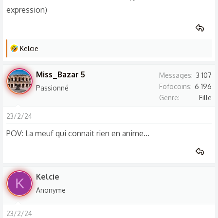
expression)
L
Kelcie
e
s
Miss_Bazar 5
Messages
3 107
r
Fofocoins
6 196
Passionné
é
Genre
Fille
a
c
23/2/24
t
POV: La meuf qui connait rien en anime...
i
o
n
s
Kelcie
K
:
Anonyme
23/2/24