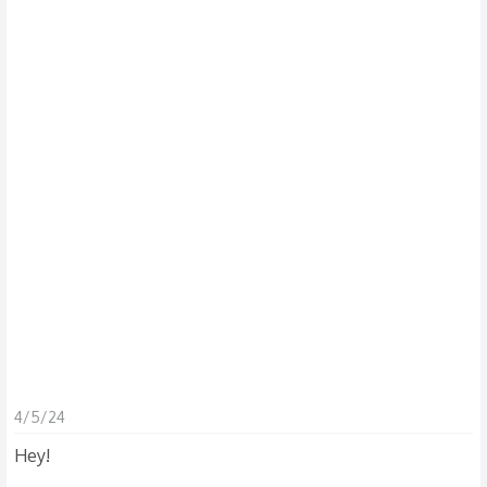
s
c
u
s
s
i
o
n
4/5/24
Hey!