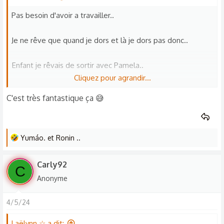
s
Pas besoin d'avoir a travailler..
:
Je ne rêve que quand je dors et là je dors pas donc..
Enfant je rêvais de sortir avec Pamela..
Cliquez pour agrandir...
Avant ma mort je voudrais assister a l'arrivée des Aliens..
C'est très fantastique ça 😅
Réussir au moins une transformation Loup-garou..
L
Yumáo.
et
Ronin ..
Et voir un Dragon..
e
s
Carly92
C
r
Anonyme
é
a
4/5/24
c
t
Laëlynn ☆ a dit: