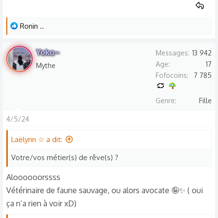
L
Ronin ..
e
s
Yoko~
Messages
13 942
r
Age
17
Mythe
é
Fofocoins
7 785
a
c
Genre
Fille
t
i
4/5/24
o
n
Laëlynn ☆ a dit:
s
Votre/vos métier(s) de rêve(s) ?
:
Aloooooorssss
Vétérinaire de faune sauvage, ou alors avocate 🤪✨ ( oui
ça n’a rien à voir xD)