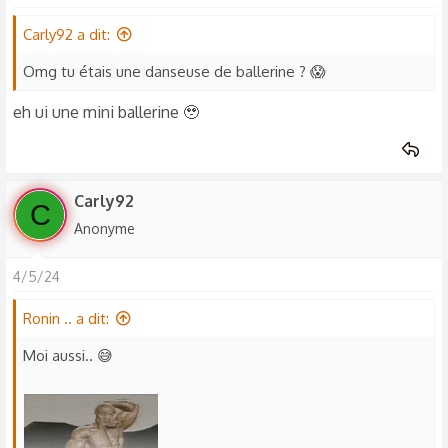
o
n
Carly92 a dit:
s
Omg tu étais une danseuse de ballerine ? 😱
:
eh ui une mini ballerine 🥹
Carly92
C
Anonyme
4/5/24
Ronin .. a dit:
Moi aussi.. 😅