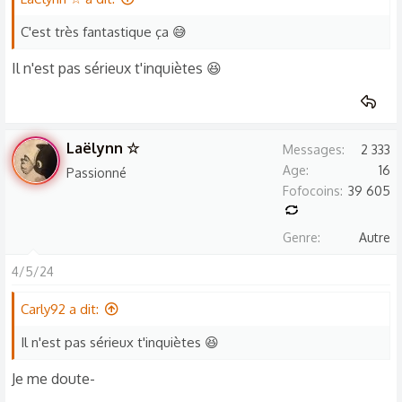
i
o
C'est très fantastique ça 😅
n
Il n'est pas sérieux t'inquiètes 😆
s
:
Laëlynn ☆
Messages
2 333
Age
16
Passionné
Fofocoins
39 605
Genre
Autre
4/5/24
Carly92 a dit:
Il n'est pas sérieux t'inquiètes 😆
Je me doute-