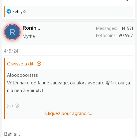
L
kelsy☆
e
s
Ronin ..
Messages
14 571
R
r
Fofocoins
90 967
Mythe
é
a
4/5/24
c
t
Osirisse a dit:
i
o
Aloooooorssss
n
Vétérinaire de faune sauvage, ou alors avocate 🤪✨ ( oui ça
s
n’a rien à voir xD)
:
Jsp 🥲
Cliquez pour agrandir...
J’ai fait de la danse classique de mes 3ans à mes 9 ans
donc je rêvais d’être danseuse étoile 🩰
Bah si..