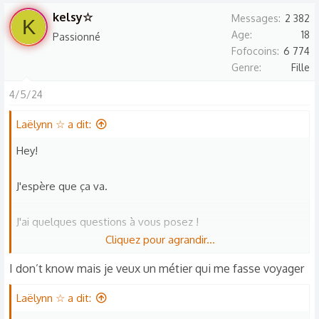
kelsy☆
Messages
2 382
K
Age
18
Passionné
Fofocoins
6 774
Genre
Fille
4/5/24
Laëlynn ☆ a dit:
Hey!
J'espère que ça va.
J'ai quelques questions à vous posez !
Cliquez pour agrandir...
Alors:
I don’t know mais je veux un métier qui me fasse voyager
Votre/vos métier(s) de rêve(s) ?
Laëlynn ☆ a dit: