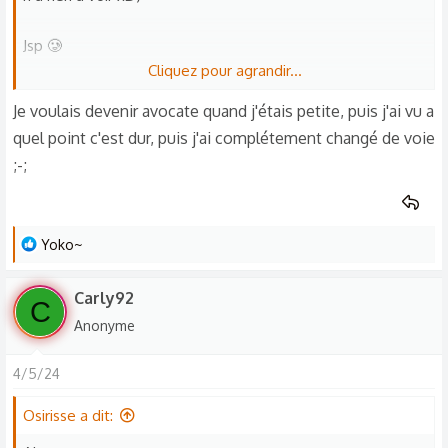
Jsp 🥲
Cliquez pour agrandir...
J’ai fait de la danse classique de mes 3ans à mes 9 ans
Je voulais devenir avocate quand j'étais petite, puis j'ai vu a
donc je rêvais d’être danseuse étoile 🩰
quel point c'est dur, puis j'ai complétement changé de voie
;-;
ehhhh jsp moi ;-;
Je vais réfléchir x)
L
Yoko~
e
s
Carly92
C
r
Anonyme
é
a
4/5/24
c
t
Osirisse a dit:
i