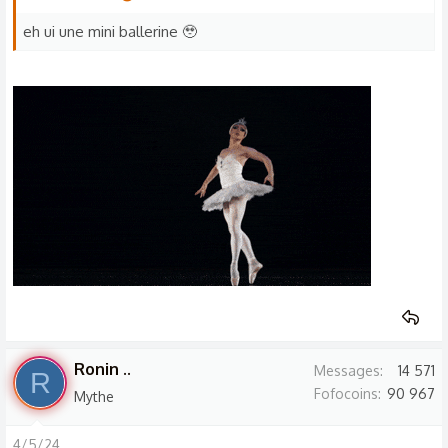
i
o
eh ui une mini ballerine 🥹
n
s
:
Ronin ..
Messages
14 571
R
Fofocoins
90 967
Mythe
4/5/24