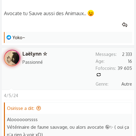
ehhhh jsp moi ;-;
Avocate tu Sauve aussi des Animaux..
Je vais réfléchir x)
L
Yoko~
e
s
Laëlynn ☆
Messages
2 333
r
Age
16
Passionné
é
Fofocoins
39 605
a
c
Genre
Autre
t
i
4/5/24
o
n
Osirisse a dit:
s
Aloooooorssss
:
Vétérinaire de faune sauvage, ou alors avocate 🤪✨ ( oui ça
n’a rien à voir xD)