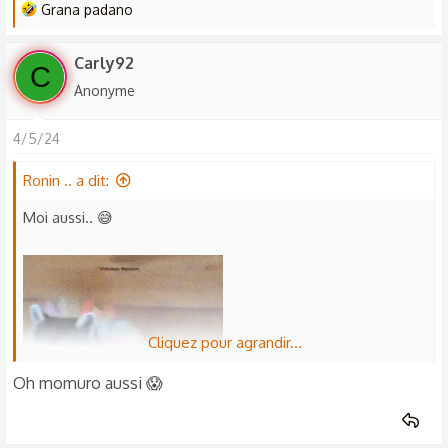
L
Grana padano
e
s
Carly92
C
r
Anonyme
é
a
4/5/24
c
t
Ronin .. a dit:
i
o
Moi aussi.. 😅
n
s
:
Cliquez pour agrandir...
Oh momuro aussi 😱