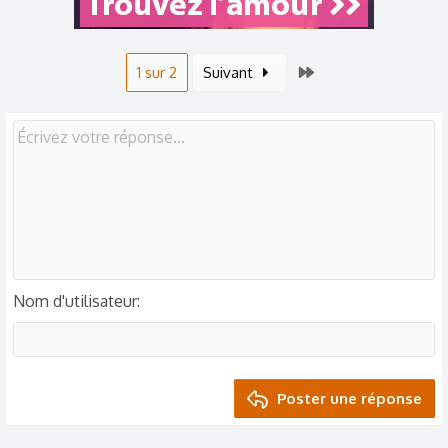
:
Dernier
1 sur 2
Suivant
Nom d'utilisateur
Poster une réponse