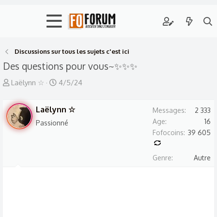
Discussions sur tous les sujets c'est ici
Des questions pour vous~✨✨✨
A
D
Laëlynn ☆
4/5/24
u
a
t
t
Laëlynn ☆
Messages
2 333
e
e
Age
16
Passionné
u
d
Fofocoins
39 605
r
e
d
d
Genre
Autre
e
é
l
b
a
u
d
t
i