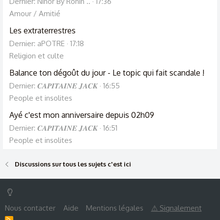
Dernier: Ninor By Ronin ..
17:36
Amour / Amitié
Les extraterrestres
Dernier: aPOTRE
17:18
Religion et culte
Balance ton dégoût du jour - Le topic qui fait scandale !
Dernier: 𝑪𝑨𝑷𝑰𝑻𝑨𝑰𝑵𝑬 𝑱𝑨𝑪𝑲
16:55
People et insolites
Ayé c'est mon anniversaire depuis 02h09
Dernier: 𝑪𝑨𝑷𝑰𝑻𝑨𝑰𝑵𝑬 𝑱𝑨𝑪𝑲
16:51
People et insolites
Discussions sur tous les sujets c'est ici
Nous contacter
Aide
Mentions légales
⚠ Signalement
R