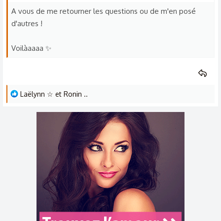
A vous de me retourner les questions ou de m'en posé
d'autres !
Voilàaaaa ✨
L
Laëlynn ☆
et
Ronin ..
e
s
r
é
a
c
t
i
o
n
s