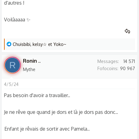
d'autres !
Voilàaaaa ✨
L
Chuisbibi
,
kelsy☆
et
Yoko~
e
s
Ronin ..
Messages
14 571
R
r
Fofocoins
90 967
Mythe
é
a
4/5/24
c
t
Pas besoin d'avoir a travailler..
i
o
Je ne rêve que quand je dors et là je dors pas donc..
n
s
Enfant je rêvais de sortir avec Pamela..
: