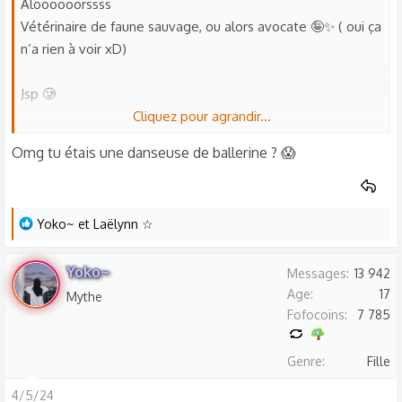
o
Aloooooorssss
n
Vétérinaire de faune sauvage, ou alors avocate 🤪✨ ( oui ça
s
n’a rien à voir xD)
:
Jsp 🥲
Cliquez pour agrandir...
J’ai fait de la danse classique de mes 3ans à mes 9 ans
Omg tu étais une danseuse de ballerine ? 😱
donc je rêvais d’être danseuse étoile 🩰
ehhhh jsp moi ;-;
L
Yoko~
et
Laëlynn ☆
Je vais réfléchir x)
e
s
Yoko~
Messages
13 942
r
Age
17
Mythe
é
Fofocoins
7 785
a
c
Genre
Fille
t
i
4/5/24