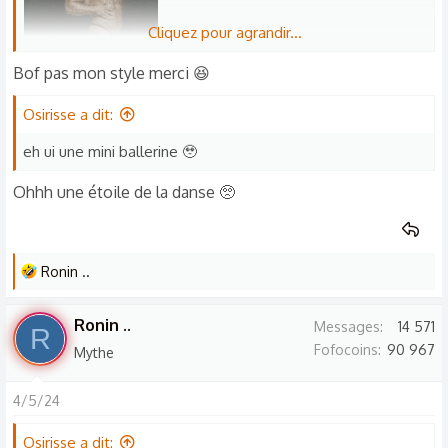
Cliquez pour agrandir...
Bof pas mon style merci 😆
Osirisse a dit:
eh ui une mini ballerine 🥹
Ohhh une étoile de la danse 🥺
L
Ronin ..
e
s
Ronin ..
Messages
14 571
R
r
Fofocoins
90 967
Mythe
é
a
4/5/24
c
t
Osirisse a dit: