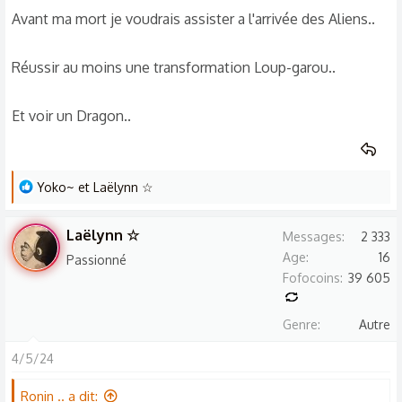
Avant ma mort je voudrais assister a l'arrivée des Aliens..
Réussir au moins une transformation Loup-garou..
Et voir un Dragon..
L
Yoko~
et
Laëlynn ☆
e
s
Laëlynn ☆
Messages
2 333
r
Age
16
Passionné
é
Fofocoins
39 605
a
c
Genre
Autre
t
i
4/5/24
o
n
Ronin .. a dit: