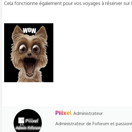
Cela fonctionne également pour vos voyages à réserver sur
W
Piiixel
Administrateur
r
Administrateur de Foforum et passionn
i