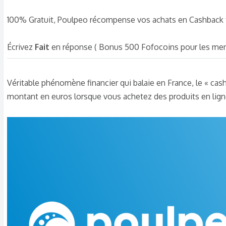
s
c
100% Gratuit, Poulpeo récompense vos achats en Cashback t
u
s
Écrivez
Fait
en réponse ( Bonus 500 Fofocoins pour les me
s
i
o
Véritable phénomène financier qui balaie en France, le « cash
n
montant en euros lorsque vous achetez des produits en ligne