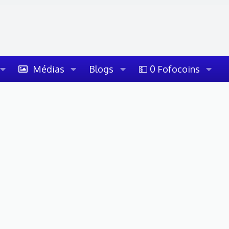
Médias
Blogs
💵 0 Fofocoins