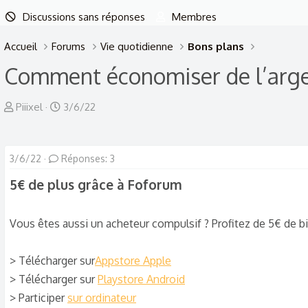
Discussions sans réponses
Membres
Accueil
Forums
Vie quotidienne
Bons plans
Comment économiser de l’argen
A
D
Piiixel
3/6/22
u
a
t
t
e
e
3/6/22
Réponses: 3
u
d
5€ de plus grâce à Foforum​
r
e
d
d
Vous êtes aussi un acheteur compulsif ? Profitez de 5€ de
e
é
l
b
> Télécharger sur
Appstore Apple
a
u
d
t
> Télécharger sur
Playstore Android
i
> Participer
sur ordinateur