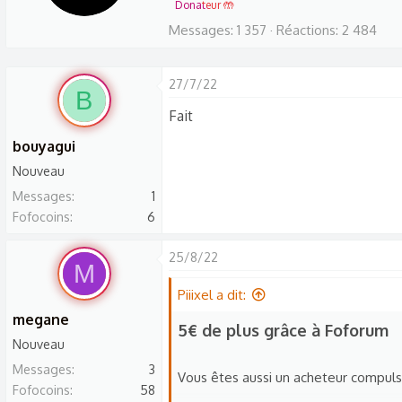
t
Donateur 🤲
t
Messages
1 357
Réactions
2 484
e
n
27/7/22
B
b
Fait
y
bouyagui
Nouveau
Messages
1
Fofocoins
6
25/8/22
M
Piiixel a dit:
megane
5€ de plus grâce à Foforum​
Nouveau
Messages
3
Vous êtes aussi un acheteur compuls
Fofocoins
58