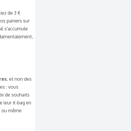
iez de 3 €
 vos paniers sur
gné s'accumule
ondamentalement,
res
, et non des
es : vous
ste de souhaits
 leur it-bag en
co ou même