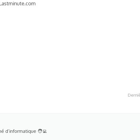
 Lastminute.com
Derniè
é d’informatique 🧑‍💻