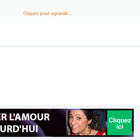
Cliquez pour agrandir...
s achats en Cashback toute l'année ! 💸
Fofocoins pour les membres )
aie en France, le « cashback », traduit par « retour d'argent », vo
s lorsque vous achetez des produits en ligne. C'est vraiment révol
an Poulpeo rétrocède un pourcentage de sa commission aux malins 
n. Qu'est-ce qui
augmente son pouvoir d'achat
aussi simpleme
nne ?​