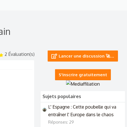
ain
2 Évaluation(s)
5
Lancer une discussion 🚀…
.
0
0
é
t
S'inscrire gratuitement
o
i
l
e
(
s
)
Sujets populaires
L' Espagne : Cette poubelle qui va
entraîner l' Europe dans le chaos
Réponses: 29