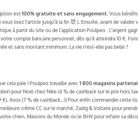
iption est
100% gratuite et sans engagement
. Vous bénéfic
vous lisez l'article jusqu'à la fin 😈 ). Ensuite, avant de valider
tique à partir du site ou de l'application Poulpeo . L'argent ga
ur votre compte bancaire personnel, dès qu'il atteindra 10 €. F
ée et sans montant minimum. La vie n'est-elle pas belle ?
ue cela paie ! Poulpeo travaille avec
1 800 magasins partenai
 plein pour Noël chez Nike (6 % de cashback sur le prix hors tax
99 €), Asos (7 % de cashback...!) Pour enfin commander cette li
eilleure crème CC sur le marché, Zadig & Voltaire pour prendre
r votre chien, Maisons du Monde ou le BHV pour refaire sa dé