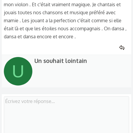
mon violon . Et c'était vraiment magique. Je chantais et
jouais toutes nos chansons et musique préféré avec
mamie . Les jouant a la perfection c'était comme si elle
était là et que les étoiles nous accompagnais . On dansa ,
dansa et dansa encore et encore .
W
Un souhait lointain
U
r
i
t
t
e
n
b
y