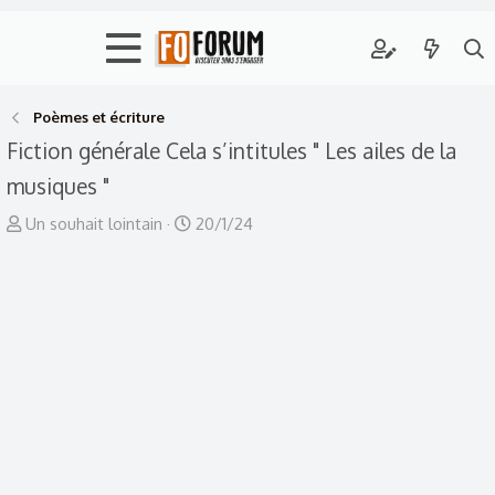
Poèmes et écriture
Fiction générale
Cela s’intitules " Les ailes de la
musiques "
A
D
Un souhait lointain
20/1/24
u
a
t
t
e
e
u
d
r
e
d
d
e
é
l
b
a
u