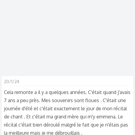
d
t
i
s
c
u
s
s
i
o
n
20/1/24
Cela remonte a il y a quelques années. C'était quand j'avais
7 ans a peu près. Mes souvenirs sont floues . C'était une
journée d'été et c'était exactement le jour de mon récital
de chant . Et c'était ma grand mère qui m'y emmena. Le
récital c'était bien déroulé malgré le fait que je n'étais pas
la meilleure mais je me débrouillais .