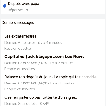
Dispute avec papa
U
Réponses: 20
Derniers messages
Les extraterrestres
Dernier: Athéagnos
il y a 4 minutes
Religion et culte
𝗖𝗮𝗽𝗶𝘁𝗮𝗶𝗻𝗲-𝗝𝗮𝗰𝗸.𝗯𝗹𝗼𝗴𝘀𝗽𝗼𝘁.𝗰𝗼𝗺 𝗟𝗲𝘀 𝗡𝗲𝘄𝘀
Dernier: 𝑪𝑨𝑷𝑰𝑻𝑨𝑰𝑵𝑬 𝑱𝑨𝑪𝑲
il y a 9 minutes
People et insolites
Balance ton dégoût du jour - Le topic qui fait scandale !
Dernier: 𝑪𝑨𝑷𝑰𝑻𝑨𝑰𝑵𝑬 𝑱𝑨𝑪𝑲
il y a 31 minutes
People et insolites
Oser en parler ou pas, l'attente d'un signe..
Dernier: Graindefolie
07:49