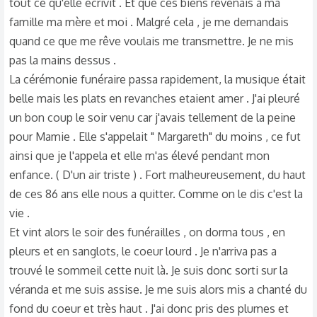
tout ce qu'elle écrivit . Et que ces biens revenais a ma
famille ma mère et moi . Malgré cela , je me demandais
quand ce que me rêve voulais me transmettre. Je ne mis
pas la mains dessus .
La cérémonie funéraire passa rapidement, la musique était
belle mais les plats en revanches etaient amer . J'ai pleuré
un bon coup le soir venu car j'avais tellement de la peine
pour Mamie . Elle s'appelait " Margareth" du moins , ce fut
ainsi que je l'appela et elle m'as élevé pendant mon
enfance. ( D'un air triste ) . Fort malheureusement, du haut
de ces 86 ans elle nous a quitter. Comme on le dis c'est la
vie .
Et vint alors le soir des funérailles , on dorma tous , en
pleurs et en sanglots, le coeur lourd . Je n'arriva pas a
trouvé le sommeil cette nuit là. Je suis donc sorti sur la
véranda et me suis assise. Je me suis alors mis a chanté du
fond du coeur et très haut . J'ai donc pris des plumes et