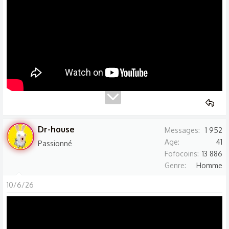
Dr-house
Messages
1 952
Age
41
Passionné
Fofocoins
13 886
Genre
Homme
10/6/26