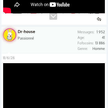
Dr-house
Messages
1 952
Age
41
Passionné
Fofocoins
13 886
Genre
Homme
8/6/26