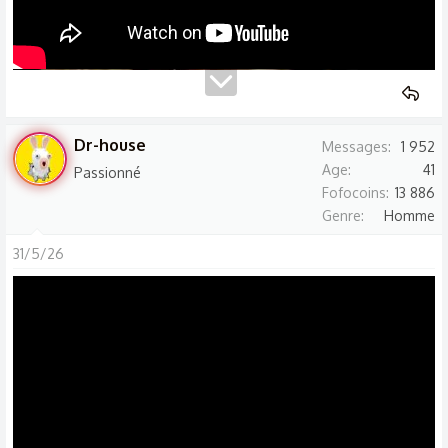
Dr-house
Messages
1 952
Age
41
Passionné
Fofocoins
13 886
Genre
Homme
31/5/26