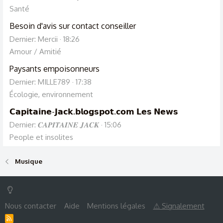
Santé
Besoin d'avis sur contact conseiller
Dernier: Mercii
18:26
Amour / Amitié
Paysants empoisonneurs
Dernier: MILLE789
17:38
Écologie, environnement
𝗖𝗮𝗽𝗶𝘁𝗮𝗶𝗻𝗲-𝗝𝗮𝗰𝗸.𝗯𝗹𝗼𝗴𝘀𝗽𝗼𝘁.𝗰𝗼𝗺 𝗟𝗲𝘀 𝗡𝗲𝘄𝘀
Dernier: 𝑪𝑨𝑷𝑰𝑻𝑨𝑰𝑵𝑬 𝑱𝑨𝑪𝑲
15:06
People et insolites
Musique
Nous contacter
Aide
Mentions légales
⚠ Signalement
R