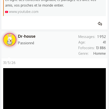
amis, vos proches et le monde entier.
www.youtube.com
Dr-house
Messages
1 952
Age
41
Passionné
Fofocoins
13 886
Genre
Homme
31/5/26