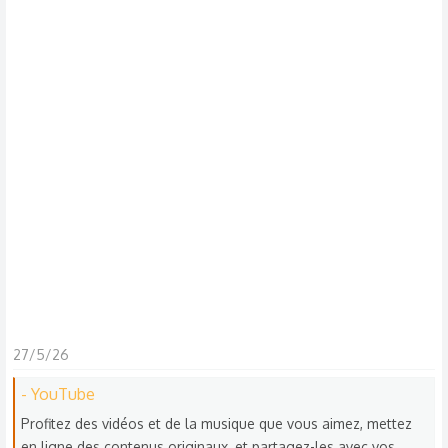
s
c
u
s
s
i
o
n
27/5/26
- YouTube
Profitez des vidéos et de la musique que vous aimez, mettez
en ligne des contenus originaux, et partagez-les avec vos