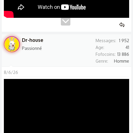
Dr-house
Messages
1 952
Age
41
Passionné
Fofocoins
13 886
Genre
Homme
8/6/26