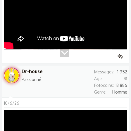
Dr-house
Messages
1 952
Age
41
Passionné
Fofocoins
13 886
Genre
Homme
10/6/26