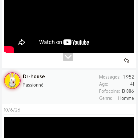
Dr-house
Messages
1 952
Age
41
Passionné
Fofocoins
13 886
Genre
Homme
10/6/26