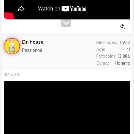
Dr-house
Messages
1 952
Age
41
Passionné
Fofocoins
13 886
Genre
Homme
31/5/26