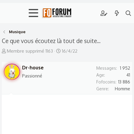
Musique
Ce que vous écoutez là tout de suite...
A
D
Membre supprimé 1163
16/4/22
u
a
t
t
Dr-house
Messages
1 952
e
e
Age
41
Passionné
u
d
Fofocoins
13 886
r
e
Genre
Homme
d
d
e
é
l
b
a
u
d
t
i