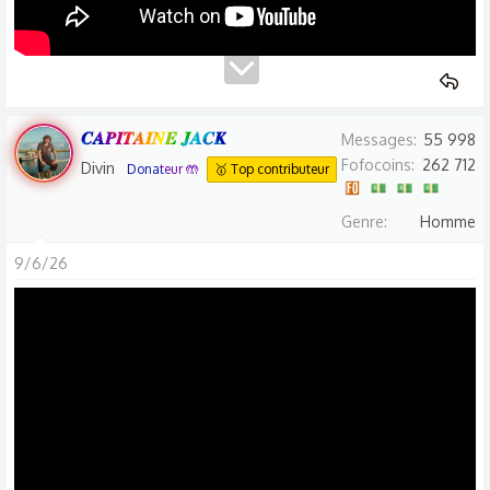
𝑪𝑨𝑷𝑰𝑻𝑨𝑰𝑵𝑬 𝑱𝑨𝑪𝑲
Messages
55 998
Fofocoins
262 712
Divin
Donateur 🤲
🥇 Top contributeur
Genre
Homme
9/6/26