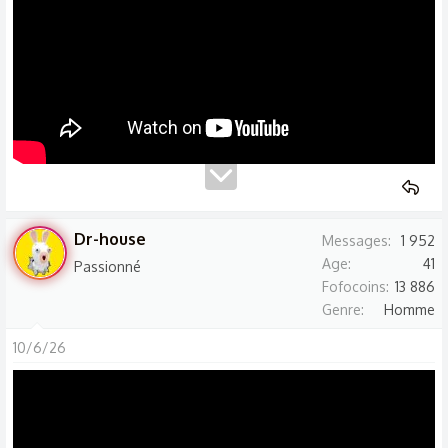
Dr-house
Messages
1 952
Age
41
Passionné
Fofocoins
13 886
Genre
Homme
10/6/26