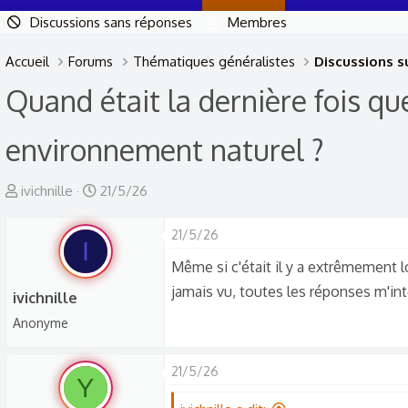
Discussions sans réponses
Membres
Accueil
Forums
Thématiques généralistes
Discussions su
Quand était la dernière fois qu
environnement naturel ?
A
D
ivichnille
21/5/26
u
a
t
t
21/5/26
I
e
e
Même si c'était il y a extrêmement 
u
d
jamais vu, toutes les réponses m'int
ivichnille
r
e
Anonyme
d
d
e
é
l
b
21/5/26
Y
a
u