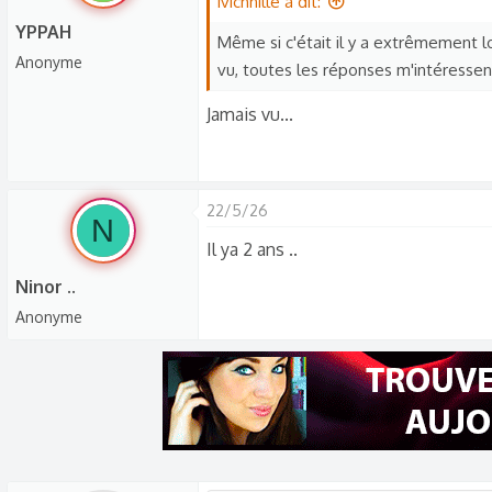
ivichnille a dit:
d
t
YPPAH
i
Même si c'était il y a extrêmement l
Anonyme
s
vu, toutes les réponses m'intéressent
c
Jamais vu...
u
s
s
i
22/5/26
N
o
Il ya 2 ans ..
n
Ninor ..
Anonyme