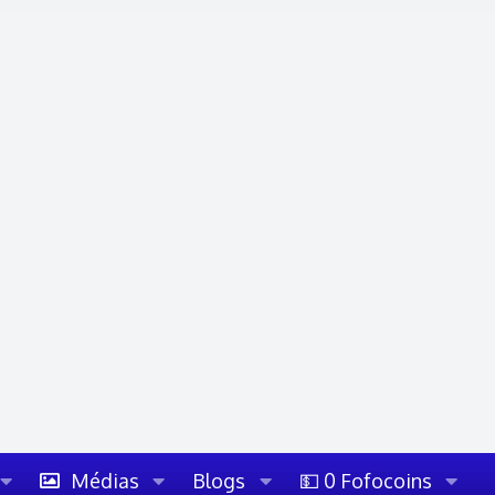
Médias
Blogs
💵 0 Fofocoins