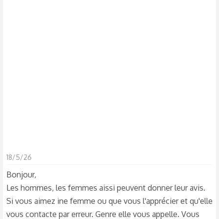
s
c
u
s
s
i
o
n
18/5/26
Bonjour,
Les hommes, les femmes aissi peuvent donner leur avis.
Si vous aimez ine femme ou que vous l'apprécier et qu'elle
vous contacte par erreur. Genre elle vous appelle. Vous