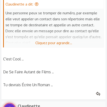
Claudinette a dit:
Une personne peux se tromper de numéro, par exemple
elle veut appeler un contact dans son répertoire mais elle
se trompe de destinataire et appelle un autre contact.
Donc elle envoie un message pour dire au contact qu'elle
s'est trompée et qu'elle pensait appeler quelqu'un d'autre.
C'est plus clair?
Cliquez pour agrandir...
Du style si ça arrivait à toi tu aurait une personne que tu
C'est Cool ..
connais qui te tel et si tu ad pas répondu. Elle t'envoie un
message pour te dire "désolé je me suis trompée de
De Se Faire Autant de Films ..
destinataire" ou "désolé je me suis trompée, j'ai du penser
à toi"
Tu devrais Écrire Un Roman ..
Claudinette