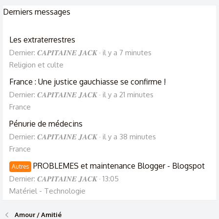
Derniers messages
Les extraterrestres
Dernier: 𝑪𝑨𝑷𝑰𝑻𝑨𝑰𝑵𝑬 𝑱𝑨𝑪𝑲
il y a 7 minutes
Religion et culte
France : Une justice gauchiasse se confirme !
Dernier: 𝑪𝑨𝑷𝑰𝑻𝑨𝑰𝑵𝑬 𝑱𝑨𝑪𝑲
il y a 21 minutes
France
Pénurie de médecins
Dernier: 𝑪𝑨𝑷𝑰𝑻𝑨𝑰𝑵𝑬 𝑱𝑨𝑪𝑲
il y a 38 minutes
France
PROBLEMES et maintenance Blogger - Blogspot
Autres
Dernier: 𝑪𝑨𝑷𝑰𝑻𝑨𝑰𝑵𝑬 𝑱𝑨𝑪𝑲
13:05
Matériel - Technologie
Amour / Amitié