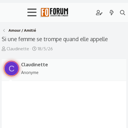
Amour / Amitié
Si une femme se trompe quand elle appelle
A
D
Claudinette
18/5/26
u
a
t
t
Claudinette
C
e
e
Anonyme
u
d
r
e
d
d
e
é
l
b
a
u
d
t
i