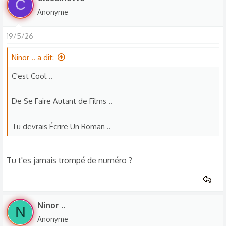
C
Anonyme
19/5/26
Ninor .. a dit:
C'est Cool ..
De Se Faire Autant de Films ..
Tu devrais Écrire Un Roman ..
Tu t'es jamais trompé de numéro ?
Ninor ..
N
Anonyme