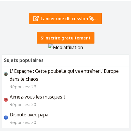
mon copain va passer une soirée avec son ex femme au
restaurant d'application de leur fils.
Lancer une discussion 🚀…
5/5/25
Draguer quand on est une femme
S'inscrire gratuitement
30/3/25
Sujets populaires
L' Espagne : Cette poubelle qui va entraîner l' Europe
dans le chaos
Réponses: 29
Aimez-vous les masques ?
M
Réponses: 20
Dispute avec papa
U
Réponses: 20