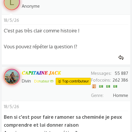
L
Anonyme
18/5/26
C'est pas très clair comme histoire !
Vous pouvez répéter la question !?
𝑪𝑨𝑷𝑰𝑻𝑨𝑰𝑵𝑬 𝑱𝑨𝑪𝑲
Messages
55 887
Fofocoins
262 386
Divin
Donateur 🤲
🥇 Top contributeur
Genre
Homme
18/5/26
Ben si c'est pour faire ramoner sa cheminée je peux
comprendre et lui donner raison