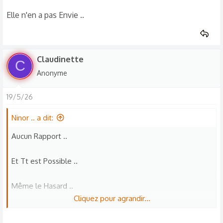
Elle n'en a pas Envie ..
Claudinette
C
Anonyme
19/5/26
Ninor .. a dit:
Aucun Rapport ..
Et Tt est Possible ..
Même le Hasard ..
Cliquez pour agrandir...
Et Si la Personne ne Te dit pas les Choses Que tu imagine