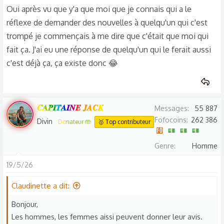
..
Oui après vu que y'a que moi que je connais qui a le
réflexe de demander des nouvelles à quelqu'un qui c'est
Bah C'est Qu'au Fond ..
trompé je commençais à me dire que c'était que moi qui
fait ça. J'ai eu une réponse de quelqu'un qui le ferait aussi
Elle n'en a pas Envie ..
c'est déjà ça, ça existe donc 😂
𝑪𝑨𝑷𝑰𝑻𝑨𝑰𝑵𝑬 𝑱𝑨𝑪𝑲
Messages
55 887
Fofocoins
262 386
Divin
Donateur 🤲
🥇 Top contributeur
Genre
Homme
19/5/26
Claudinette a dit:
Bonjour,
Les hommes, les femmes aissi peuvent donner leur avis.