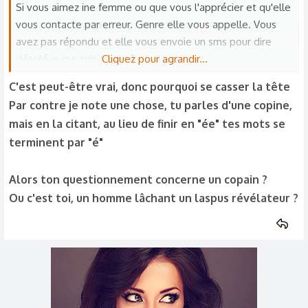
Si vous aimez ine femme ou que vous l'apprécier et qu'elle
vous contacte par erreur. Genre elle vous appelle. Vous
avez pas répondu et elle vous envoie un sms pour dire
désolé je me suis trompé.
Cliquez pour agrandir...
Vous réagissez comment ?
C'est peut-être vrai, donc pourquoi se casser la tête
Est-ce que vous en profitez pour prendre des nouvelles ou
Par contre je note une chose, tu parles d'une copine,
la recontacter?
mais en la citant, au lieu de finir en "ée" tes mots se
terminent par "é"
Alors ton questionnement concerne un copain ?
Ou c'est toi, un homme lâchant un laspus révélateur ?