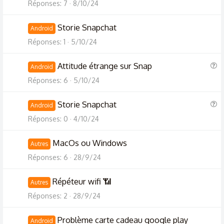
Réponses
7
8/10/24
Storie Snapchat
Android
Réponses
1
5/10/24
Q
Attitude étrange sur Snap
Android
u
Réponses
6
5/10/24
e
s
Q
Storie Snapchat
Android
t
u
Réponses
0
4/10/24
i
e
o
s
MacOs ou Windows
Autres
n
t
Réponses
6
28/9/24
i
o
Répéteur wifi 📶
Autres
n
Réponses
2
28/9/24
Problème carte cadeau google play
Android