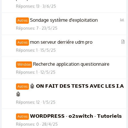
Réponses
13
3/6/25
S
Sondage système d'exploitation
Autres
o
Réponses
7
23/5/25
n
d
A
mon serveur derriére udm pro
Autres
a
r
Réponses
1
15/5/25
g
t
e
i
Recherche application questionnaire
Window
c
Réponses
1
12/5/25
l
e
🤖 𝗢𝗡 𝗙𝗔𝗜𝗧 𝗗𝗘𝗦 𝗧𝗘𝗦𝗧𝗦 𝗔𝗩𝗘𝗖 𝗟𝗘𝗦 𝗜.𝗔
Autres
🤖
Réponses
12
1/5/25
𝗪𝗢𝗥𝗗𝗣𝗥𝗘𝗦𝗦 - 𝗼𝟮𝘀𝘄𝗶𝘁𝗰𝗵 - 𝗧𝘂𝘁𝗼𝗿𝗶𝗲𝗹𝘀
Autres
Réponses
0
28/4/25