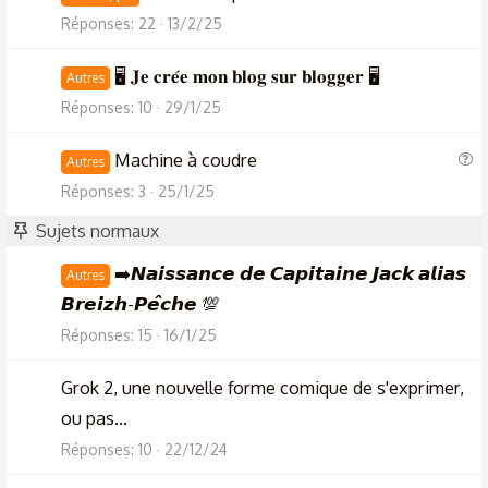
Réponses
22
13/2/25
🖥️ 𝐉𝐞 𝐜𝐫𝐞́𝐞 𝐦𝐨𝐧 𝐛𝐥𝐨𝐠 𝐬𝐮𝐫 𝐛𝐥𝐨𝐠𝐠𝐞𝐫 🖥️
Autres
Réponses
10
29/1/25
Q
Machine à coudre
Autres
u
Réponses
3
25/1/25
e
Sujets normaux
s
t
➡️𝙉𝙖𝙞𝙨𝙨𝙖𝙣𝙘𝙚 𝙙𝙚 𝘾𝙖𝙥𝙞𝙩𝙖𝙞𝙣𝙚 𝙅𝙖𝙘𝙠 𝙖𝙡𝙞𝙖𝙨
Autres
i
𝘽𝙧𝙚𝙞𝙯𝙝-𝙋𝙚̂𝙘𝙝𝙚 💯
o
Réponses
15
16/1/25
n
Grok 2, une nouvelle forme comique de s'exprimer,
ou pas...
Réponses
10
22/12/24