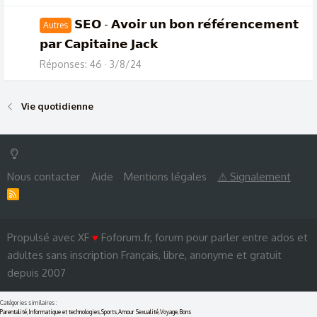
𝗦𝗘𝗢 - 𝗔𝘃𝗼𝗶𝗿 𝘂𝗻 𝗯𝗼𝗻 𝗿𝗲́𝗳𝗲́𝗿𝗲𝗻𝗰𝗲𝗺𝗲𝗻𝘁
Autres
𝗽𝗮𝗿 𝗖𝗮𝗽𝗶𝘁𝗮𝗶𝗻𝗲 𝗝𝗮𝗰𝗸
Réponses
46
3/8/24
Vie quotidienne
Nous contacter
Aide
Mentions légales
⚠ Signalement
R
S
S
Propulsé avec XF
♥
Foforum.fr, forum pour parler entre ados et
adultes sans inscription Français, libre, anonyme et gratuit
depuis 2007
Catégories similaires :
Parentalité
,
Informatique et technologies
,
Sports
,
Amour Sexualité
,
Voyage
,
Bons