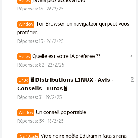
Autres
Réponses
16
26/2/25
Tor Browser, un navigateur qui peut vous
Window
protéger.
Réponses
15
26/2/25
S
Quelle est votre IA préferée ??
Autres
o
Réponses
82
22/2/25
n
d
A
🖥️ 𝗗𝗶𝘀𝘁𝗿𝗶𝗯𝘂𝘁𝗶𝗼𝗻𝘀 𝗟𝗜𝗡𝗨𝗫 - 𝗔𝘃𝗶𝘀 -
Linux
a
r
𝗖𝗼𝗻𝘀𝗲𝗶𝗹𝘀 - 𝗧𝘂𝘁𝗼𝘀 🖥️
g
t
Réponses
31
19/2/25
e
i
c
Un conseil pc portable
Window
l
Réponses
59
18/2/25
e
Vitre noire poêle Edilkamin fata sirena
iOs / Apple