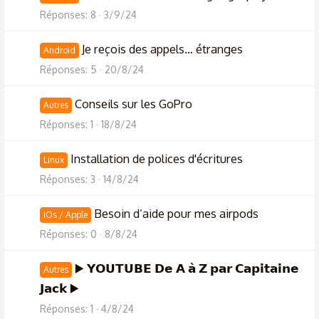
Réponses
8
3/9/24
Je reçois des appels... étranges
Android
Réponses
5
20/8/24
Conseils sur les GoPro
Autres
Réponses
1
18/8/24
Installation de polices d'écritures
Linux
Réponses
3
14/8/24
Besoin d’aide pour mes airpods
iOs / Apple
Réponses
0
8/8/24
▶️ 𝗬𝗢𝗨𝗧𝗨𝗕𝗘 𝗗𝗲 𝗔 𝗮̀ 𝗭 𝗽𝗮𝗿 𝗖𝗮𝗽𝗶𝘁𝗮𝗶𝗻𝗲
Autres
𝗝𝗮𝗰𝗸 ▶️
Réponses
1
4/8/24