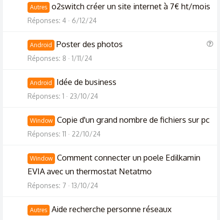
o2switch créer un site internet à 7€ ht/mois
Autres
Réponses
4
6/12/24
Q
Poster des photos
Android
u
Réponses
8
1/11/24
e
s
Idée de business
Android
t
Réponses
1
23/10/24
i
o
Copie d'un grand nombre de fichiers sur pc
Window
n
Réponses
11
22/10/24
Comment connecter un poele Edilkamin
Window
EVIA avec un thermostat Netatmo
Réponses
7
13/10/24
Aide recherche personne réseaux
Autres