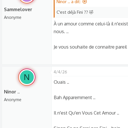
é
Ninor .. a dit:
s
a
c
Sammelover
C'est déjà Fini ?? 🤣
c
u
Anonyme
t
s
À un amour comme celui-là il n'exist
i
s
nous. ..
o
i
n
o
Je vous souhaite de connaitre pareil a
s
n
:
4/4/26
N
Ouais ..
Ninor ..
Bah Apparemment ..
Anonyme
Il n'est Qu'en Vous Cet Amour ..