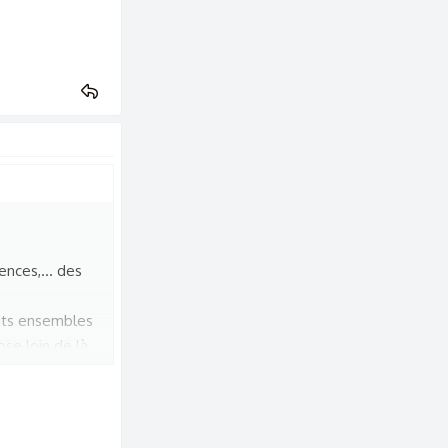
ences,... des
ents ensembles
se loin de là
vraiment belles
 avec ce cœur là