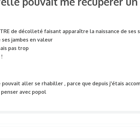
'elle pouvait me récupérer un
n écrivant, mais pas impossible de faire autrement en me remémor
TRE de décolleté faisant apparaître la naissance de ses 
 ses jambes en valeur
ais pas trop
!
e pouvait aller se rhabiller , parce que depuis j'étais acc
à penser avec popol