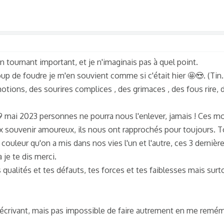
 un tournant important, et je n'imaginais pas à quel point.
oup de foudre je m'en souvient comme si c'était hier 🤩😍. (Tin..
ions, des sourires complices , des grimaces , des fous rire, de
9 mai 2023 personnes ne pourra nous l'enlever, jamais ! Ces 
 souvenir amoureux, ils nous ont rapprochés pour toujours. To
a couleur qu'on a mis dans nos vies l'un et l'autre, ces 3 derniè
 je te dis merci.
s qualités et tes défauts, tes forces et tes faiblesses mais sur
n écrivant, mais pas impossible de faire autrement en me remé