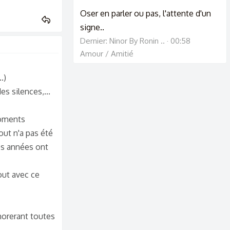
Oser en parler ou pas, l'attente d'un
signe..
Dernier: Ninor By Ronin ..
00:58
Amour / Amitié
.)
s silences,...
moments
ut n'a pas été
res années ont
tout avec ce
morerant toutes