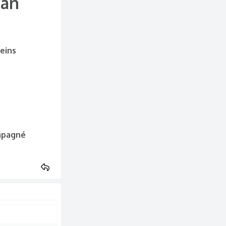
 an
erant toutes
seins
ompagné