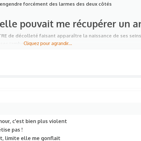
 engendre forcément des larmes des deux côtés
'elle pouvait me récupérer un a
TRE de décolleté faisant apparaître la naissance de ses sein
Cliquez pour agrandir...
 ses jambes en valeur
ais pas trop
!
e pouvait aller se rhabiller , parce que depuis j'étais accomp
à penser avec popol
our, c'est bien plus violent
tise pas !
nt, limite elle me gonflait