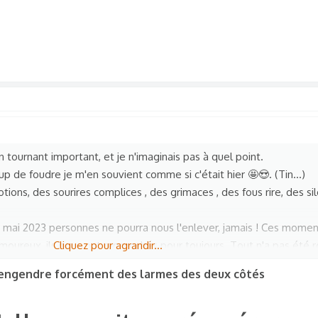
un tournant important, et je n'imaginais pas à quel point.
up de foudre je m'en souvient comme si c'était hier 🤩😍. (Tin...)
ons, des sourires complices , des grimaces , des fous rire, des sil
 mai 2023 personnes ne pourra nous l'enlever, jamais ! Ces mom
oureux, ils nous ont rapprochés pour toujours. Tout n'a pas été ro
Cliquez pour agrandir...
a mis dans nos vies l'un et l'autre, ces 3 dernières années ont été 
 engendre forcément des larmes des deux côtés
s qualités et tes défauts, tes forces et tes faiblesses mais surtout