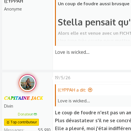
((:YPPAH
Un coup de foudre aussi brusque
Anonyme
Stella pensait qu
Alors elle est venue avec un FICH
Une jupe très courte pour mettre
Maquillée jusque comme il faut m
Love is wicked...
Et une coupe de cheveux MAMAN 
SAUF QUE...
19/5/26
Même si c'était un carré d'as, ell
Comme quoi on ,'est tous pareil 
((:YPPAH a dit:
𝑪𝑨𝑷𝑰𝑻𝑨𝑰𝑵𝑬 𝑱𝑨𝑪𝑲
Love is wicked...
Divin
Le coup de foudre n'est pas un am
Donateur 🤲
Plus dévastateur s'il ne se concré
🥇 Top contributeur
Elle a pleuré, moi j'étai indiffére
Messages
55 910