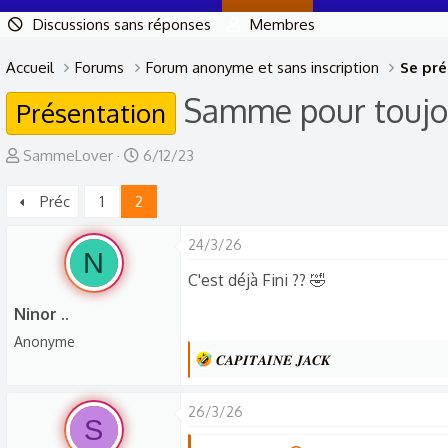
Discussions sans réponses
Membres
Accueil
Forums
Forum anonyme et sans inscription
Se pré
Samme pour toujo
Présentation
A
D
SammeLover
6/12/23
u
a
Préc
1
2
t
t
e
e
24/3/26
u
d
N
r
e
C'est déjà Fini ?? 🤣
d
d
Ninor ..
e
é
Anonyme
l
b
L
𝑪𝑨𝑷𝑰𝑻𝑨𝑰𝑵𝑬 𝑱𝑨𝑪𝑲
a
u
e
d
t
s
26/3/26
S
r
i