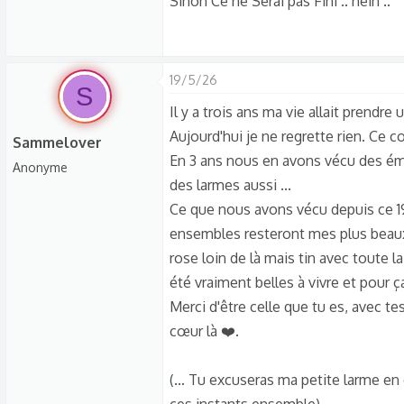
Sinon Ce ne Serai pas Fini .. hein ..
19/5/26
S
Il y a trois ans ma vie allait prendre
Aujourd'hui je ne regrette rien. Ce c
Sammelover
En 3 ans nous en avons vécu des émot
Anonyme
des larmes aussi ...
Ce que nous avons vécu depuis ce 1
ensembles resteront mes plus beaux
rose loin de là mais tin avec toute l
été vraiment belles à vivre et pour ça
Merci d'être celle que tu es, avec te
cœur là ❤️.
(... Tu excuseras ma petite larme e