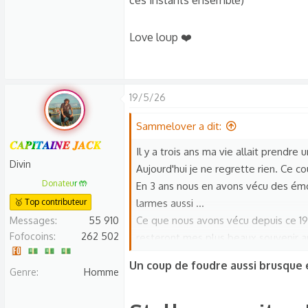
ces instants ensemble)
Love loup ❤️
19/5/26
Sammelover a dit:
𝑪𝑨𝑷𝑰𝑻𝑨𝑰𝑵𝑬 𝑱𝑨𝑪𝑲
Il y a trois ans ma vie allait prendre 
Divin
Aujourd'hui je ne regrette rien. Ce co
Donateur 🤲
En 3 ans nous en avons vécu des émoti
🥇 Top contributeur
larmes aussi ...
Ce que nous avons vécu depuis ce 19
Messages
55 910
Fofocoins
262 502
resteront mes plus beaux souvenir am
mais tin avec toute la couleur qu'on 
Un coup de foudre aussi brusque
à vivre et pour ça je te dis merci.
Genre
Homme
Merci d'être celle que tu es, avec te
❤️.