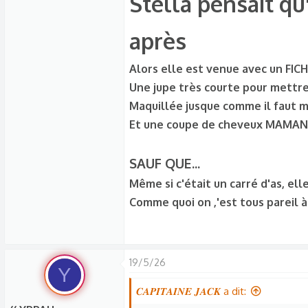
Stella pensait qu
(... Tu excuseras ma petite larme e
après
ces instants ensemble)
Alors elle est venue avec un FICH
Love loup ❤️
Une jupe très courte pour mettre
Maquillée jusque comme il faut m
Et une coupe de cheveux MAMAN 
SAUF QUE...
Même si c'était un carré d'as, ell
Comme quoi on ,'est tous pareil 
19/5/26
Y
𝑪𝑨𝑷𝑰𝑻𝑨𝑰𝑵𝑬 𝑱𝑨𝑪𝑲 a dit: