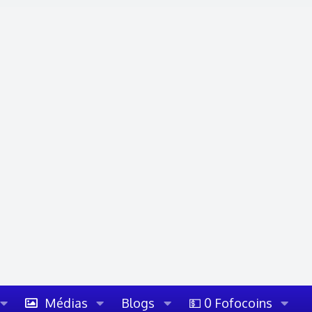
Médias
Blogs
💵 0 Fofocoins