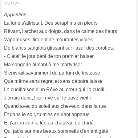
c
21/7/25
t
Apparition
i
La lune s'attristait. Des séraphins en pleurs
o
Rêvant, l'archet aux doigts, dans le calme des fleurs
n
s
Vaporeuses, tiraient de mourantes violes
:
De blancs sanglots glissant sur l'azur des corolles.
- C'était le jour béni de ton premier baiser.
Ma songerie aimant à me martyriser
S'enivrait savamment du parfum de tristesse
Que même sans regret et sans déboire laisse
La cueillaison d'un Rêve au cœur qui l'a cueilli.
J'errais donc, l’œil rivé sur le pavé vieilli
Quand avec du soleil aux cheveux, dans la rue
Et dans le soir, tu m'es en riant apparue
Et j'ai cru voir la fée au chapeau de clarté
Qui jadis sur mes beaux sommeils d'enfant gâté