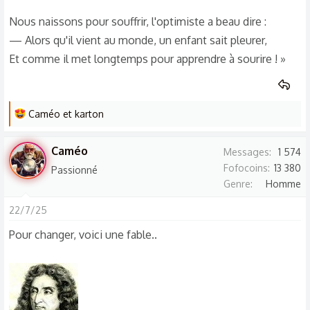
Nous naissons pour souffrir, l'optimiste a beau dire :
— Alors qu'il vient au monde, un enfant sait pleurer,
Et comme il met longtemps pour apprendre à sourire ! »
L
Caméo
et
karton
e
s
Caméo
Messages
1 574
r
Fofocoins
13 380
Passionné
é
Genre
Homme
a
c
22/7/25
t
Pour changer, voici une fable..
i
o
n
s
: