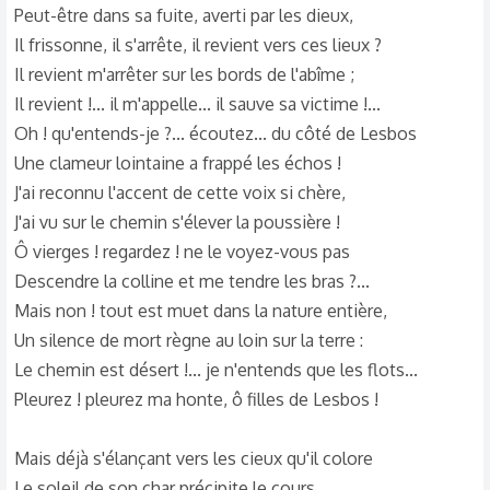
Peut-être dans sa fuite, averti par les dieux,
Il frissonne, il s'arrête, il revient vers ces lieux ?
Il revient m'arrêter sur les bords de l'abîme ;
Il revient !... il m'appelle... il sauve sa victime !...
Oh ! qu'entends-je ?... écoutez... du côté de Lesbos
Une clameur lointaine a frappé les échos !
J'ai reconnu l'accent de cette voix si chère,
J'ai vu sur le chemin s'élever la poussière !
Ô vierges ! regardez ! ne le voyez-vous pas
Descendre la colline et me tendre les bras ?...
Mais non ! tout est muet dans la nature entière,
Un silence de mort règne au loin sur la terre :
Le chemin est désert !... je n'entends que les flots...
Pleurez ! pleurez ma honte, ô filles de Lesbos !
Mais déjà s'élançant vers les cieux qu'il colore
Le soleil de son char précipite le cours.