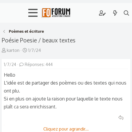
Poèmes et écriture
Poésie
Poesie / beaux textes
A
D
karton
1/7/24
u
a
1/7/24
t
Réponses: 444
t
e
e
Hello
u
d
L'idée est de partager des poèmes ou des textes qui nous
r
e
ont plu.
d
d
Si en plus on ajoute la raison pour laquelle le texte nous
e
é
plaît ca sera enrichissant.
l
b
a
u
d
t
Cliquez pour agrandir...
L
fatist.r
,
Soleilfée
,
Zalmoxis Cillian
et 4 autres
i