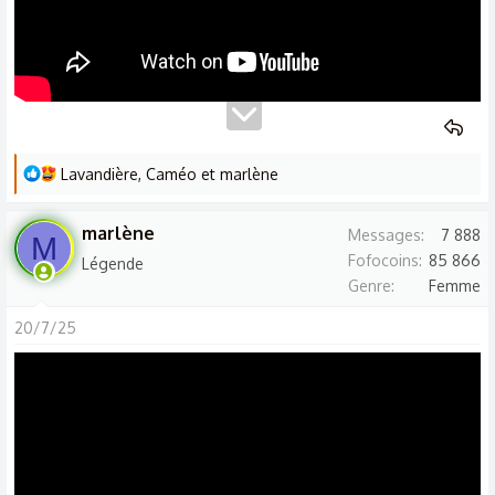
L
Lavandière
,
Caméo
et
marlène
e
s
marlène
Messages
7 888
M
r
Fofocoins
85 866
Légende
é
Genre
Femme
a
c
20/7/25
t
i
o
n
s
: