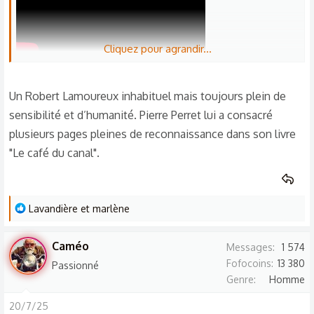
:
Cliquez pour agrandir...
Un Robert Lamoureux inhabituel mais toujours plein de
sensibilité et d’humanité. Pierre Perret lui a consacré
plusieurs pages pleines de reconnaissance dans son livre
"Le café du canal".
L
Lavandière
et
marlène
e
s
Caméo
Messages
1 574
r
Fofocoins
13 380
Passionné
é
Genre
Homme
a
c
20/7/25