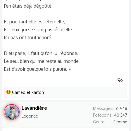
J'en étais déjà dégoûté.
Et pourtant elle est éternelle,
Et ceux qui se sont passés d'elle
Ici-bas ont tout ignoré.
Dieu parle, il faut qu'on lui réponde.
Le seul bien qui me reste au monde
Est d'avoir quelquefois pleuré. »
L
Caméo
et
karton
e
s
Lavandière
Messages
6 948
r
Fofocoins
40 347
Légende
é
Genre
Femme
a