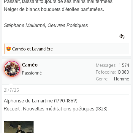
Passait, laissant toujours de ses mains mal fermées
Neiger de blancs bouquets d'étoiles parfumées.
Stéphane Mallarmé, Oeuvres Poétiques
L
Caméo
et
Lavandière
e
s
Caméo
Messages
1 574
r
Fofocoins
13 380
Passionné
é
Genre
Homme
a
c
21/7/25
t
Alphonse de Lamartine (1790-1869)
i
Recueil : Nouvelles méditations poétiques (1823).
o
n
s
: