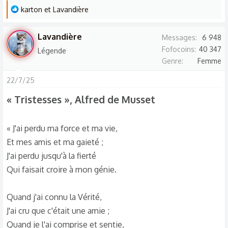
L
karton
et
Lavandière
e
s
Lavandière
Messages
6 948
r
Fofocoins
40 347
Légende
é
Genre
Femme
a
c
22/7/25
t
« Tristesses », Alfred de Musset
i
o
n
« J'ai perdu ma force et ma vie,
s
Et mes amis et ma gaieté ;
:
J'ai perdu jusqu'à la fierté
Qui faisait croire à mon génie.
Quand j'ai connu la Vérité,
J'ai cru que c'était une amie ;
Quand je l'ai comprise et sentie,