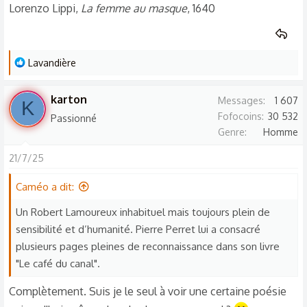
Lorenzo Lippi,
La femme au masque
, 1640
L
Lavandière
e
s
karton
Messages
1 607
K
r
Fofocoins
30 532
Passionné
é
Genre
Homme
a
c
21/7/25
t
Caméo a dit:
i
o
Un Robert Lamoureux inhabituel mais toujours plein de
n
sensibilité et d’humanité. Pierre Perret lui a consacré
s
plusieurs pages pleines de reconnaissance dans son livre
:
"Le café du canal".
Complètement. Suis je le seul à voir une certaine poésie