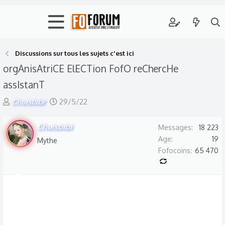
Discussions sur tous les sujets c'est ici
orgAnisAtriCE ElECTion FofO reChercHe
assIstanT
A
D
Chuisbibi
29/5/22
u
a
t
Chuisbibi
t
Messages
18 223
e
e
Age
19
Mythe
Fofocoins
65 470
u
d
r
e
d
d
e
é
l
b
a
u