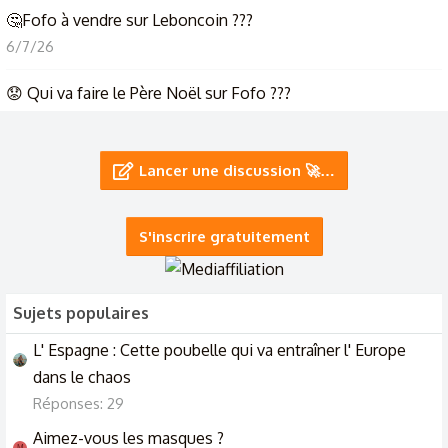
🤔Fofo à vendre sur Leboncoin ???
6/7/26
😟 Qui va faire le Père Noël sur Fofo ???
23/12/25
J'avais plus accès a fofo
Autres
Lancer une discussion 🚀…
26/2/25
S'inscrire gratuitement
Sujets populaires
L' Espagne : Cette poubelle qui va entraîner l' Europe
dans le chaos
Réponses: 29
Aimez-vous les masques ?
M