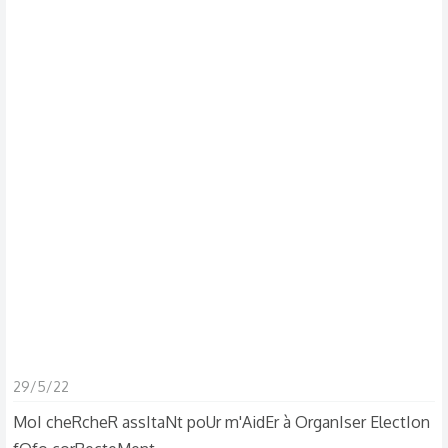
d
t
i
s
c
u
s
s
i
o
n
29/5/22
MoI cheRcheR assItaNt poUr m'AidEr à OrganIser ElectIon