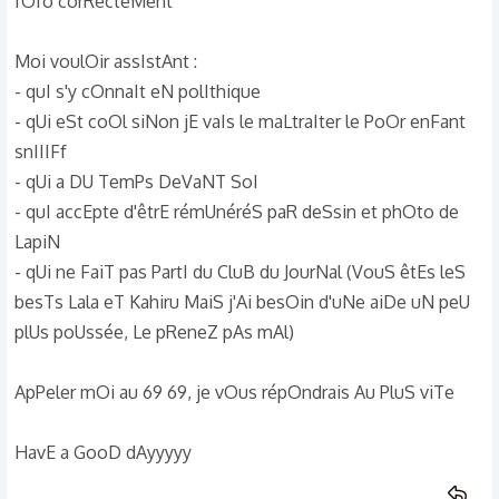
fOfo corRecteMent
Moi voulOir assIstAnt :
- quI s'y cOnnaIt eN polIthique
- qUi eSt coOl siNon jE vaIs le maLtraIter le PoOr enFant
snIIIFf
- qUi a DU TemPs DeVaNT SoI
- quI accEpte d'êtrE rémUnéréS paR deSsin et phOto de
LapiN
- qUi ne FaiT pas PartI du CluB du JourNal (VouS êtEs leS
besTs Lala eT Kahiru MaiS j'Ai besOin d'uNe aiDe uN peU
plUs poUssée, Le pReneZ pAs mAl)
ApPeler mOi au 69 69, je vOus répOndrais Au PluS viTe
HavE a GooD dAyyyyy