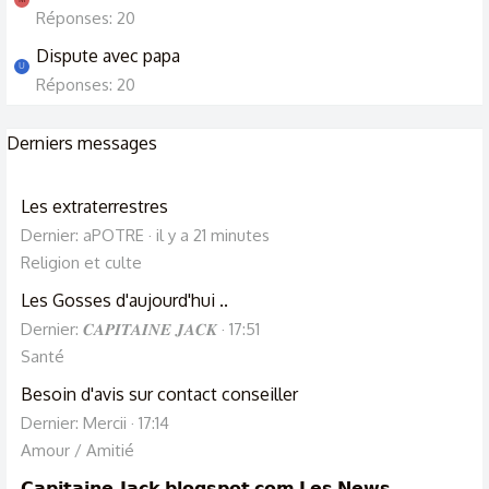
Réponses: 20
Dispute avec papa
U
Réponses: 20
Derniers messages
Les extraterrestres
Dernier: aPOTRE
il y a 21 minutes
Religion et culte
Les Gosses d'aujourd'hui ..
Dernier: 𝑪𝑨𝑷𝑰𝑻𝑨𝑰𝑵𝑬 𝑱𝑨𝑪𝑲
17:51
Santé
Besoin d'avis sur contact conseiller
Dernier: Mercii
17:14
Amour / Amitié
𝗖𝗮𝗽𝗶𝘁𝗮𝗶𝗻𝗲-𝗝𝗮𝗰𝗸.𝗯𝗹𝗼𝗴𝘀𝗽𝗼𝘁.𝗰𝗼𝗺 𝗟𝗲𝘀 𝗡𝗲𝘄𝘀