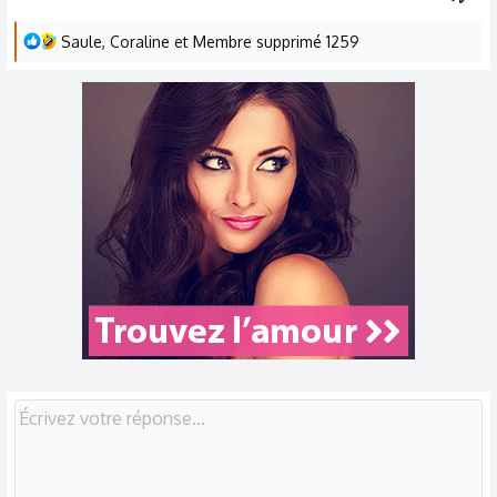
L
Saule
,
Coraline
et
Membre supprimé 1259
e
s
r
é
a
c
t
i
o
n
s
: