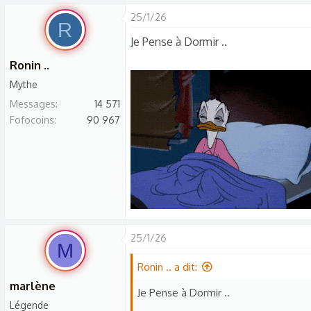
25/1/26
R
Je Pense à Dormir ..
Ronin ..
Mythe
Messages
14 571
Fofocoins
90 967
25/1/26
M
Ronin .. a dit:
marlène
Je Pense à Dormir ..
Légende