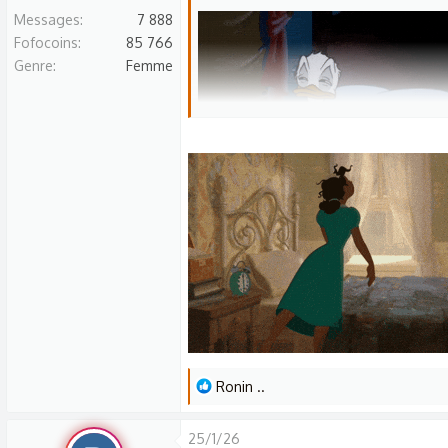
Messages
7 888
Fofocoins
85 766
Genre
Femme
L
Ronin ..
e
s
25/1/26