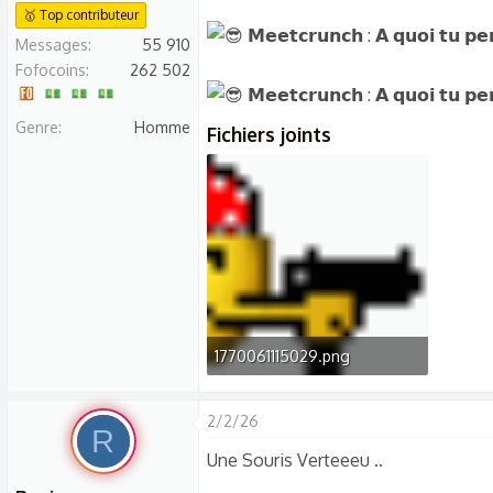
🥇 Top contributeur
Messages
55 910
Fofocoins
262 502
Genre
Homme
Fichiers joints
1770061115029.png
823 bytes · Affichages: 60
2/2/26
R
Une Souris Verteeeu ..