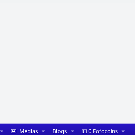
Médias
Blogs
💵 0 Fofocoins