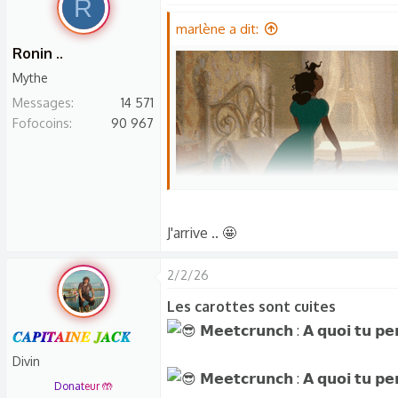
R
r
é
marlène a dit:
a
Ronin ..
c
Mythe
t
Messages
14 571
i
Fofocoins
90 967
o
n
s
:
J'arrive .. 🤩
2/2/26
Les carottes sont cuites
𝑪𝑨𝑷𝑰𝑻𝑨𝑰𝑵𝑬 𝑱𝑨𝑪𝑲
Divin
Donateur 🤲