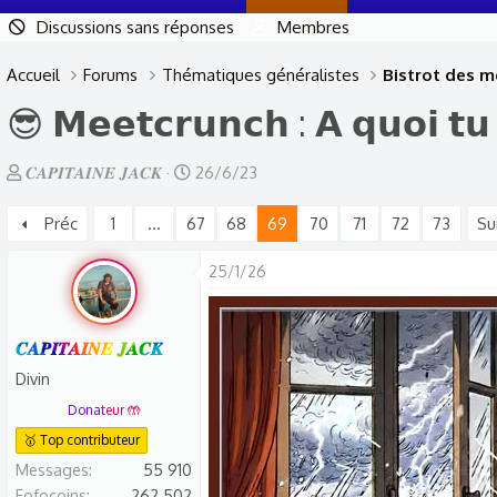
Discussions sans réponses
Membres
Accueil
Forums
Thématiques généralistes
Bistrot des 
😎 𝗠𝗲𝗲𝘁𝗰𝗿𝘂𝗻𝗰𝗵 : 𝗔 𝗾𝘂𝗼𝗶 𝘁
A
D
𝑪𝑨𝑷𝑰𝑻𝑨𝑰𝑵𝑬 𝑱𝑨𝑪𝑲
26/6/23
u
a
Préc
1
…
67
68
69
70
71
72
73
Su
t
t
e
e
25/1/26
u
d
r
e
d
d
𝑪𝑨𝑷𝑰𝑻𝑨𝑰𝑵𝑬 𝑱𝑨𝑪𝑲
e
é
Divin
l
b
Donateur 🤲
a
u
🥇 Top contributeur
d
t
Messages
55 910
i
Fofocoins
262 502