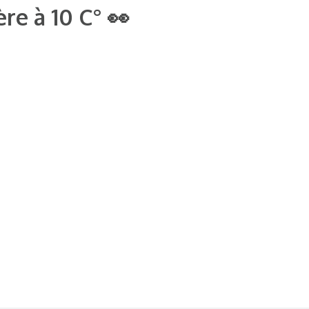
re à 10 C° 👀​