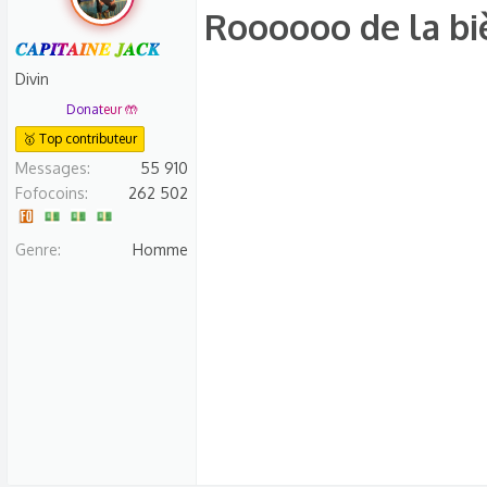
Roooooo de la biè
é
a
𝑪𝑨𝑷𝑰𝑻𝑨𝑰𝑵𝑬 𝑱𝑨𝑪𝑲
c
Divin
t
Donateur 🤲
i
🥇 Top contributeur
o
n
Messages
55 910
s
Fofocoins
262 502
:
Genre
Homme