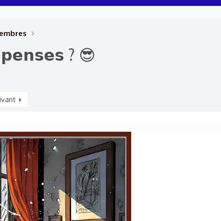
membres
 𝗽𝗲𝗻𝘀𝗲𝘀 ? 😎
ivant