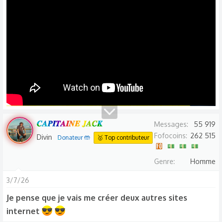
n
s
:
𝑪𝑨𝑷𝑰𝑻𝑨𝑰𝑵𝑬 𝑱𝑨𝑪𝑲
Messages
55 919
Fofocoins
262 515
Divin
Donateur 🤲
🥇 Top contributeur
Genre
Homme
3/7/26
Je pense que je vais me créer deux autres sites
internet