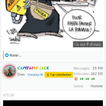
L
Ronin ..
e
s
𝑪𝑨𝑷𝑰𝑻𝑨𝑰𝑵𝑬 𝑱𝑨𝑪𝑲
Messages
55 919
r
Fofocoins
262 515
Divin
Donateur 🤲
🥇 Top contributeur
é
a
Genre
Homme
c
t
3/7/26
i
o