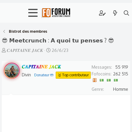
Bistrot des membres
😎 𝗠𝗲𝗲𝘁𝗰𝗿𝘂𝗻𝗰𝗵 : 𝗔 𝗾𝘂𝗼𝗶 𝘁𝘂 𝗽𝗲𝗻𝘀𝗲𝘀 ? 😎
A
D
𝑪𝑨𝑷𝑰𝑻𝑨𝑰𝑵𝑬 𝑱𝑨𝑪𝑲
26/6/23
u
a
t
t
𝑪𝑨𝑷𝑰𝑻𝑨𝑰𝑵𝑬 𝑱𝑨𝑪𝑲
Messages
55 919
e
e
Fofocoins
262 515
Divin
Donateur 🤲
🥇 Top contributeur
u
d
r
e
Genre
Homme
d
d
e
é
l
b
a
u
d
t
i