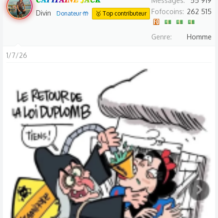
Messages
55 919
Fofocoins
262 515
Divin
Donateur 🤲
🥇 Top contributeur
Genre
Homme
1/7/26