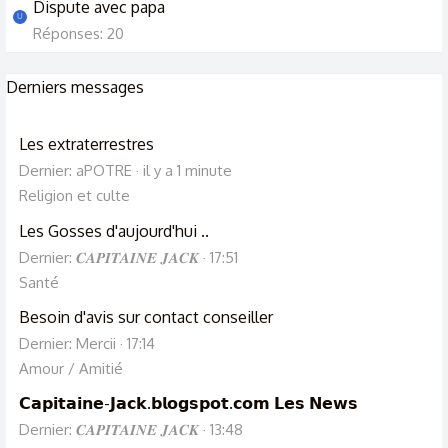
Dispute avec papa
U
Réponses: 20
Derniers messages
Les extraterrestres
Dernier: aPOTRE
il y a 1 minute
Religion et culte
Les Gosses d'aujourd'hui ..
Dernier: 𝑪𝑨𝑷𝑰𝑻𝑨𝑰𝑵𝑬 𝑱𝑨𝑪𝑲
17:51
Santé
Besoin d'avis sur contact conseiller
Dernier: Mercii
17:14
Amour / Amitié
𝗖𝗮𝗽𝗶𝘁𝗮𝗶𝗻𝗲-𝗝𝗮𝗰𝗸.𝗯𝗹𝗼𝗴𝘀𝗽𝗼𝘁.𝗰𝗼𝗺 𝗟𝗲𝘀 𝗡𝗲𝘄𝘀
Dernier: 𝑪𝑨𝑷𝑰𝑻𝑨𝑰𝑵𝑬 𝑱𝑨𝑪𝑲
13:48