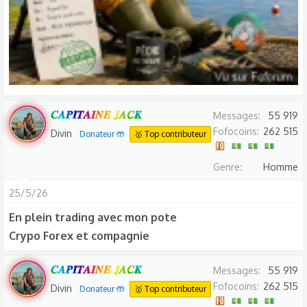
𝑪𝑨𝑷𝑰𝑻𝑨𝑰𝑵𝑬 𝑱𝑨𝑪𝑲
Messages
55 919
Fofocoins
262 515
Divin
Donateur 🤲
🥇 Top contributeur
Genre
Homme
25/5/26
En plein trading avec mon pote
Crypo Forex et compagnie
𝑪𝑨𝑷𝑰𝑻𝑨𝑰𝑵𝑬 𝑱𝑨𝑪𝑲
Messages
55 919
Fofocoins
262 515
Divin
Donateur 🤲
🥇 Top contributeur