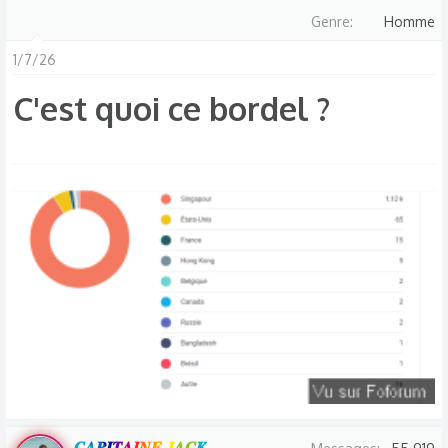
Genre
Homme
1/7/26
C'est quoi ce bordel ?​
𝑪𝑨𝑷𝑰𝑻𝑨𝑰𝑵𝑬 𝑱𝑨𝑪𝑲