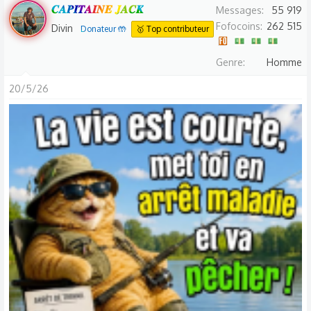
𝑪𝑨𝑷𝑰𝑻𝑨𝑰𝑵𝑬 𝑱𝑨𝑪𝑲
Messages
55 919
Fofocoins
262 515
Divin
Donateur 🤲
🥇 Top contributeur
Genre
Homme
20/5/26