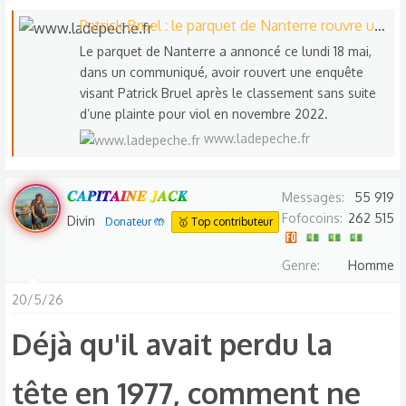
Patrick Bruel : le parquet de Nanterre rouvre une enquête après le classement d’une plainte pour viol visant le chanteur
Le parquet de Nanterre a annoncé ce lundi 18 mai,
dans un communiqué, avoir rouvert une enquête
visant Patrick Bruel après le classement sans suite
d’une plainte pour viol en novembre 2022.
www.ladepeche.fr
𝑪𝑨𝑷𝑰𝑻𝑨𝑰𝑵𝑬 𝑱𝑨𝑪𝑲
Messages
55 919
Fofocoins
262 515
Divin
Donateur 🤲
🥇 Top contributeur
Genre
Homme
20/5/26
Déjà qu'il avait perdu la
tête en 1977, comment ne