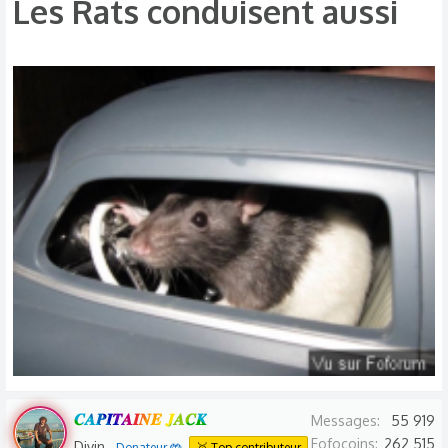
Les Rats conduisent aussi​
𝑪𝑨𝑷𝑰𝑻𝑨𝑰𝑵𝑬 𝑱𝑨𝑪𝑲
Messages
55 919
Fofocoins
262 515
Divin
Donateur 🤲
🥇 Top contributeur