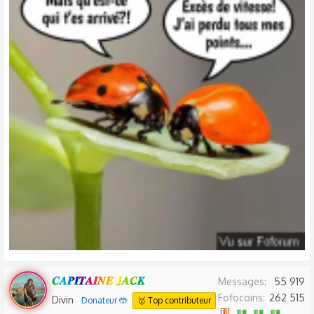
𝑪𝑨𝑷𝑰𝑻𝑨𝑰𝑵𝑬 𝑱𝑨𝑪𝑲
Messages
55 919
Fofocoins
262 515
Divin
Donateur 🤲
🥇 Top contributeur