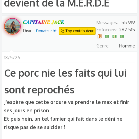
devient de la M.E.R.D.E​
𝑪𝑨𝑷𝑰𝑻𝑨𝑰𝑵𝑬 𝑱𝑨𝑪𝑲
Messages
55 919
Fofocoins
262 515
Divin
Donateur 🤲
🥇 Top contributeur
Genre
Homme
18/5/26
Ce porc nie les faits qui lui
sont reprochés
J'espère que cette ordure va prendre le max et finir
ses jours en prison
Et puis hein, un tel fumier qui fait dans le déni ne
risque pas de se suicider !