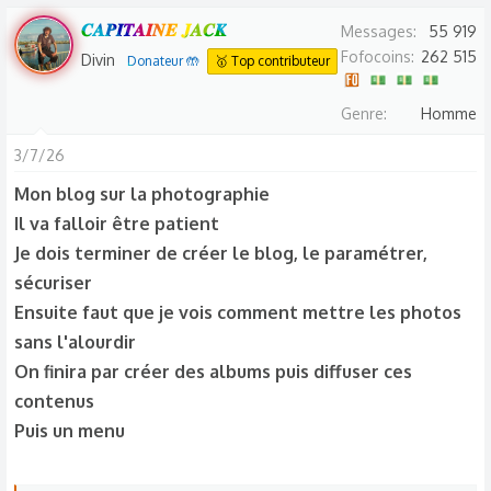
𝑪𝑨𝑷𝑰𝑻𝑨𝑰𝑵𝑬 𝑱𝑨𝑪𝑲
Messages
55 919
Fofocoins
262 515
Divin
Donateur 🤲
🥇 Top contributeur
Genre
Homme
3/7/26
Mon blog sur la photographie
Il va falloir être patient
Je dois terminer de créer le blog, le paramétrer,
sécuriser
Ensuite faut que je vois comment mettre les photos
sans l'alourdir
On finira par créer des albums puis diffuser ces
contenus
Puis un menu