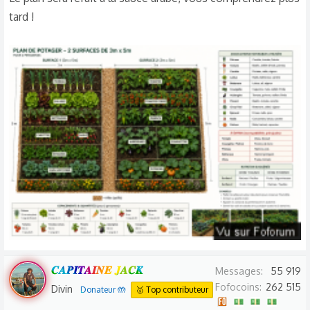
tard !
𝑪𝑨𝑷𝑰𝑻𝑨𝑰𝑵𝑬 𝑱𝑨𝑪𝑲
Messages
55 919
Fofocoins
262 515
Divin
Donateur 🤲
🥇 Top contributeur