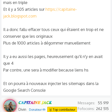
mais en triple
Et il y a 505 articles sur
https://capitaine-
jack.blogspot.com
Il a donc fallu effacer tous ceux qui étaient en trop et ne
conserver que les originaux
Plus de 1000 articles à dégommer manuellement
Il y a eu aussi les pages, heureusement qu'il n'y en avait
que 4
Par contre, une sera à modifier because liens hs
Et on pourra à nouveaux injecter les sitemaps dans la
Google Search Console
𝑪𝑨𝑷𝑰𝑻𝑨𝑰𝑵𝑬 𝑱𝑨𝑪𝑲
Messages
55 919
Fofocoins
262 515
Divin
Donateur 🤲
🥇 Top contributeur