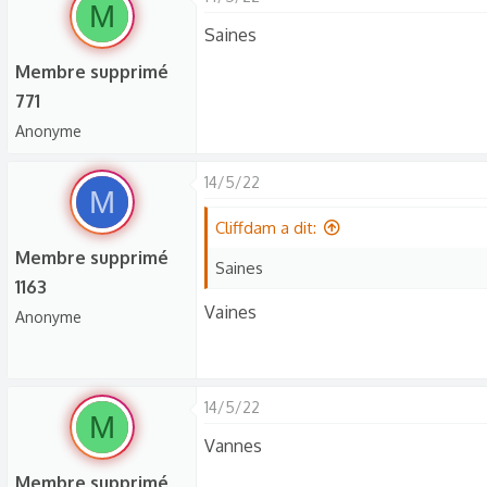
M
r
Saines
é
a
Membre supprimé
c
771
t
Anonyme
i
o
14/5/22
n
M
s
Cliffdam a dit:
:
Membre supprimé
Saines
1163
Vaines
Anonyme
14/5/22
M
Vannes
Membre supprimé