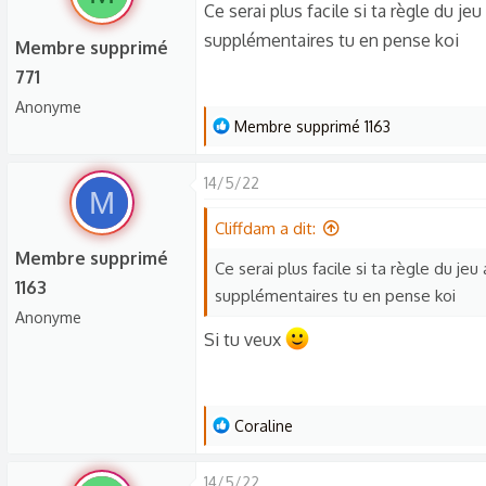
Ce serai plus facile si ta règle du je
é
supplémentaires tu en pense koi
a
Membre supprimé
c
771
t
Anonyme
i
L
Membre supprimé 1163
o
e
n
s
14/5/22
s
M
r
:
é
Cliffdam a dit:
a
Membre supprimé
Ce serai plus facile si ta règle du jeu
c
1163
supplémentaires tu en pense koi
t
Anonyme
i
Si tu veux
o
n
s
:
L
Coraline
e
s
14/5/22