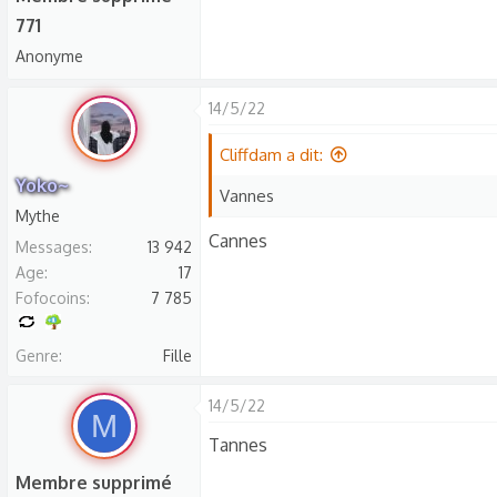
771
Anonyme
14/5/22
Cliffdam a dit:
Yoko~
Vannes
Mythe
Cannes
Messages
13 942
Age
17
Fofocoins
7 785
Genre
Fille
14/5/22
M
Tannes
Membre supprimé