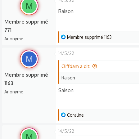
14/5/22
s
M
c
Raison
u
Membre supprimé
s
771
s
L
Membre supprimé 1163
Anonyme
i
e
o
s
14/5/22
n
M
r
é
Cliffdam a dit:
a
Membre supprimé
Raison
c
1163
t
Saison
Anonyme
i
o
n
L
Coraline
s
e
:
s
14/5/22
M
r