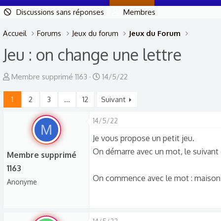
Discussions sans réponses
Membres
Accueil
Forums
Jeux du forum
Jeux du Forum
Jeu : on change une lettre
A
D
Membre supprimé 1163
14/5/22
u
a
1
2
3
…
12
Suivant
t
t
e
e
14/5/22
u
d
M
r
Je vous propose un petit jeu.
e
d
d
On démarre avec un mot, le suivant
Membre supprimé
e
é
1163
l
b
On commence avec le mot : maison
Anonyme
a
u
d
t
i