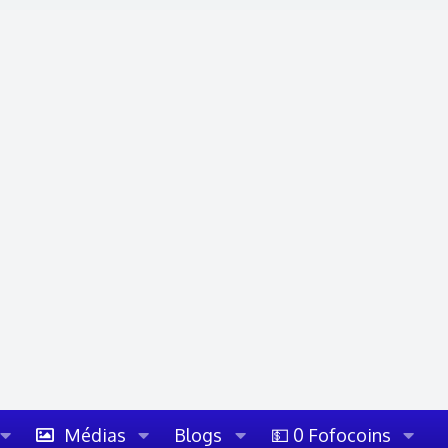
Médias
Blogs
💵 0 Fofocoins