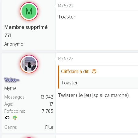
14/5/22
M
Toaster
Membre supprimé
771
Anonyme
14/5/22
Cliffdam a dit:
Yoko~
Toaster
Mythe
Twister ( le jeu jsp si ça marche)
Messages
13 942
Age
17
Fofocoins
7 785
Genre
Fille