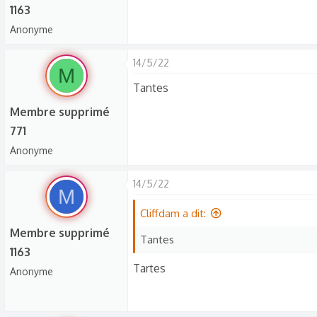
1163
Anonyme
14/5/22
M
Tantes
Membre supprimé
771
Anonyme
14/5/22
M
Cliffdam a dit:
Membre supprimé
Tantes
1163
Tartes
Anonyme