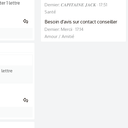
er 1 lettre
Dernier: 𝑪𝑨𝑷𝑰𝑻𝑨𝑰𝑵𝑬 𝑱𝑨𝑪𝑲
17:51
Santé
Besoin d'avis sur contact conseiller
Dernier: Mercii
17:14
Amour / Amitié
 lettre