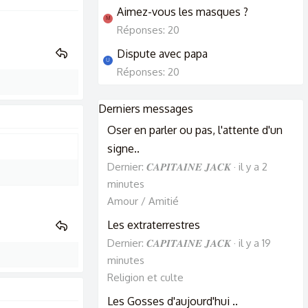
Aimez-vous les masques ?
M
Réponses: 20
Dispute avec papa
U
Réponses: 20
Derniers messages
Oser en parler ou pas, l'attente d'un
signe..
Dernier: 𝑪𝑨𝑷𝑰𝑻𝑨𝑰𝑵𝑬 𝑱𝑨𝑪𝑲
il y a 2
minutes
Amour / Amitié
Les extraterrestres
Dernier: 𝑪𝑨𝑷𝑰𝑻𝑨𝑰𝑵𝑬 𝑱𝑨𝑪𝑲
il y a 19
minutes
Religion et culte
Les Gosses d'aujourd'hui ..