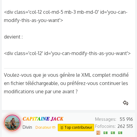
<div class='col-12 col-md-5 mb-3 mb-md-0' id='you-can-
modify-this-as-you-want'>
devient :
<div class='col-12' id='you-can-modify-this-as-you-want'>
Voulez-vous que je vous génère le XML complet modifié
en fichier téléchargeable, ou préférez-vous continuer les
modifications une par une avant ?
𝑪𝑨𝑷𝑰𝑻𝑨𝑰𝑵𝑬 𝑱𝑨𝑪𝑲
Messages
55 916
Fofocoins
262 515
Divin
Donateur 🤲
🥇 Top contributeur