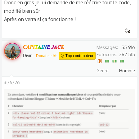
Donc en gros je lui demande de me réécrire tout le code,
modifié bien sûr
Après on verra si ça fonctionne !
𝑪𝑨𝑷𝑰𝑻𝑨𝑰𝑵𝑬 𝑱𝑨𝑪𝑲
Messages
55 916
Fofocoins
262 515
Divin
Donateur 🤲
🥇 Top contributeur
Genre
Homme
31/5/26