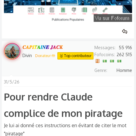
𝑪𝑨𝑷𝑰𝑻𝑨𝑰𝑵𝑬 𝑱𝑨𝑪𝑲
Messages
55 916
Fofocoins
262 515
Divin
Donateur 🤲
🥇 Top contributeur
Genre
Homme
31/5/26
Pour rendre Claude
complice de mon piratage​
Je lui ai donné ces instructions en évitant de citer le mot
"piratage"