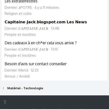
Les extraterrestres
Dernier: aPOTRE
il y a 11 minutes
Religion et culte
𝗖𝗮𝗽𝗶𝘁𝗮𝗶𝗻𝗲-𝗝𝗮𝗰𝗸.𝗯𝗹𝗼𝗴𝘀𝗽𝗼𝘁.𝗰𝗼𝗺 𝗟𝗲𝘀 𝗡𝗲𝘄𝘀
Dernier: 𝑪𝑨𝑷𝑰𝑻𝑨𝑰𝑵𝑬 𝑱𝑨𝑪𝑲
13:48
People et insolites
Des cadeaux à en ch*er cela vous arrive ?
Dernier: 𝑪𝑨𝑷𝑰𝑻𝑨𝑰𝑵𝑬 𝑱𝑨𝑪𝑲
13:15
People et insolites
Besoin d'avis sur contact conseiller
Dernier: Mercii
12:33
Amour / Amitié
Matériel - Technologie