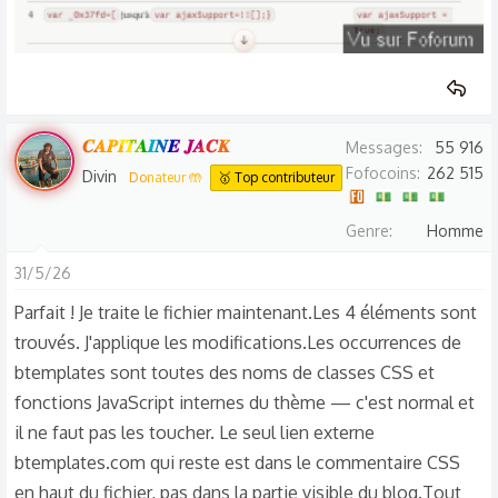
𝑪𝑨𝑷𝑰𝑻𝑨𝑰𝑵𝑬 𝑱𝑨𝑪𝑲
Messages
55 916
Fofocoins
262 515
Divin
Donateur 🤲
🥇 Top contributeur
Genre
Homme
31/5/26
Parfait ! Je traite le fichier maintenant.Les 4 éléments sont
trouvés. J'applique les modifications.Les occurrences de
btemplates sont toutes des noms de classes CSS et
fonctions JavaScript internes du thème — c'est normal et
il ne faut pas les toucher. Le seul lien externe
btemplates.com qui reste est dans le commentaire CSS
en haut du fichier, pas dans la partie visible du blog.Tout