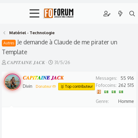
Matériel - Technologie
Je demande à Claude de me pirater un
Autres
Template
A
D
𝑪𝑨𝑷𝑰𝑻𝑨𝑰𝑵𝑬 𝑱𝑨𝑪𝑲
31/5/26
u
a
t
𝑪𝑨𝑷𝑰𝑻𝑨𝑰𝑵𝑬 𝑱𝑨𝑪𝑲
t
Messages
55 916
e
e
Fofocoins
262 515
Divin
Donateur 🤲
🥇 Top contributeur
u
d
r
e
Genre
Homme
d
d
e
é
l
b
a
u