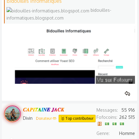
Bidouilles Informatiques
bidouilles-
informatiques.blogspot.com
𝑪𝑨𝑷𝑰𝑻𝑨𝑰𝑵𝑬 𝑱𝑨𝑪𝑲
Messages
55 916
Fofocoins
262 515
Divin
Donateur 🤲
🥇 Top contributeur
Genre
Homme