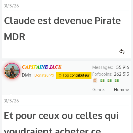
31/5/26
Claude est devenue Pirate
MDR​
𝑪𝑨𝑷𝑰𝑻𝑨𝑰𝑵𝑬 𝑱𝑨𝑪𝑲
Messages
55 916
Fofocoins
262 515
Divin
Donateur 🤲
🥇 Top contributeur
Genre
Homme
31/5/26
Et pour ceux ou celles qui
voudraient acheter ce