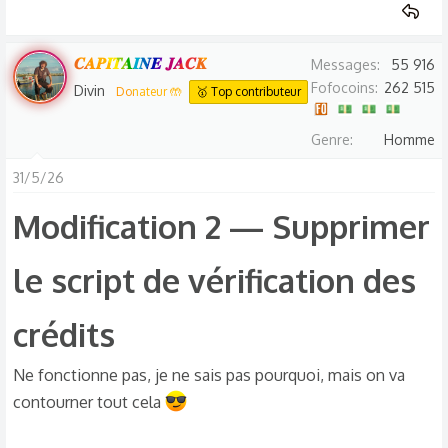
𝑪𝑨𝑷𝑰𝑻𝑨𝑰𝑵𝑬 𝑱𝑨𝑪𝑲
Messages
55 916
Fofocoins
262 515
Divin
Donateur 🤲
🥇 Top contributeur
Genre
Homme
31/5/26
Modification 2 — Supprimer
le script de vérification des
crédits
Ne fonctionne pas, je ne sais pas pourquoi, mais on va
contourner tout cela