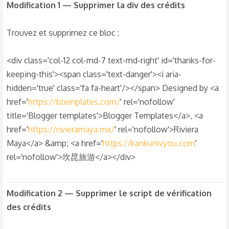
Modification 1 — Supprimer la div des crédits
Trouvez et supprimez ce bloc :
<div class='col-12 col-md-7 text-md-right' id='thanks-for-
keeping-this'><span class='text-danger'><i aria-
hidden='true' class='fa fa-heart'/></span> Designed by <a
href='
https://btemplates.com/
' rel='nofollow'
title='Blogger templates'>Blogger Templates</a>, <a
href='
https://rivieramaya.mx/
' rel='nofollow'>Riviera
Maya</a> &amp; <a href='
https://kankunlvyou.com
'
rel='nofollow'>坎昆旅游</a></div>
Modification 2 — Supprimer le script de vérification
des crédits