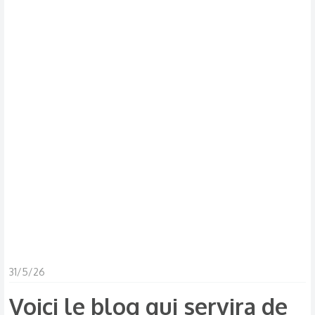
d
t
i
s
c
u
s
s
i
o
n
31/5/26
Voici le blog qui servira de