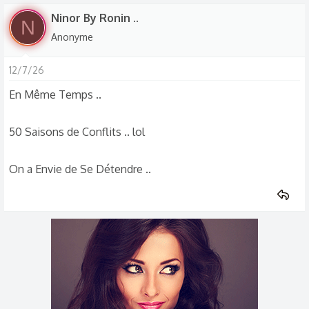
Ninor By Ronin ..
N
Anonyme
12/7/26
En Même Temps ..
50 Saisons de Conflits .. lol
On a Envie de Se Détendre ..