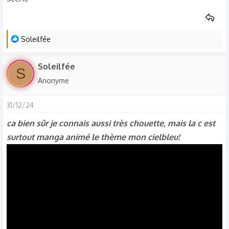
n
s
:
L
Soleilfée
e
s
Soleilfée
S
r
Anonyme
é
a
31/12/24
c
t
ca bien sûr je connais aussi très chouette, mais la c est
i
surtout manga animé le thème mon cielbleu!
o
n
s
: