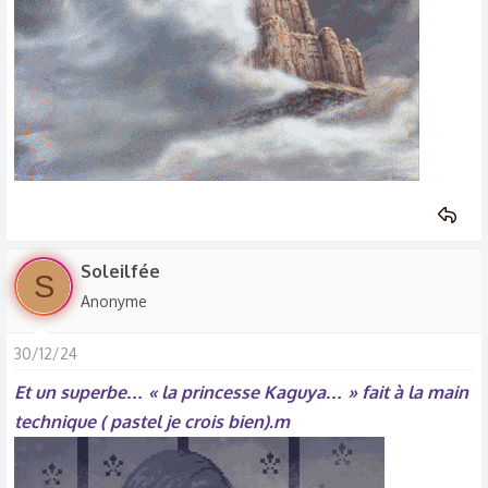
s
:
Soleilfée
S
Anonyme
30/12/24
Et un superbe… « la princesse Kaguya… » fait à la main
technique ( pastel je crois bien).m