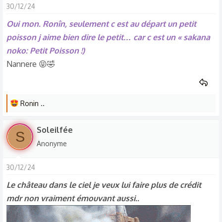
30/12/24
c
t
Oui mon. Ronîn, seulement c est au départ un petit
i
poisson j aime bien dire le petit… car c est un « sakana
o
noko: Petit Poisson !)
n
Nannere 😝🤣
s
:
L
Ronin ..
e
s
Soleilfée
S
r
Anonyme
é
a
30/12/24
c
t
Le château dans le ciel je veux lui faire plus de crédit
i
mdr non vraiment émouvant aussi..
o
n