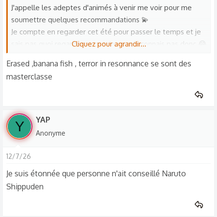
s
J'appelle les adeptes d'animés à venir me voir pour me
:
soumettre quelques recommandations 💫
Je compte en regarder cet été pour passer le temps et je
sais pas quoi regarder vu que je ne m'y connais pas donc 😂
Cliquez pour agrandir...
Erased ,banana fish , terror in resonnance se sont des
Maintenant, faites sauter les titres 🫶🏾✨
masterclasse
Have a good evening
Chuisbibiiii
YAP
Y
Anonyme
12/7/26
Je suis étonnée que personne n'ait conseillé Naruto
Shippuden