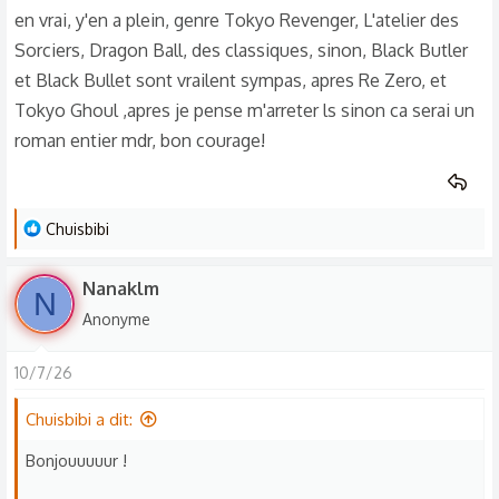
en vrai, y'en a plein, genre Tokyo Revenger, L'atelier des
Maintenant, faites sauter les titres 🫶🏾✨
Sorciers, Dragon Ball, des classiques, sinon, Black Butler
et Black Bullet sont vrailent sympas, apres Re Zero, et
Have a good evening
Tokyo Ghoul ,apres je pense m'arreter ls sinon ca serai un
roman entier mdr, bon courage!
Chuisbibiiii
L
Chuisbibi
e
s
Nanaklm
N
r
Anonyme
é
a
10/7/26
c
t
Chuisbibi a dit:
i
o
Bonjouuuuur !
n