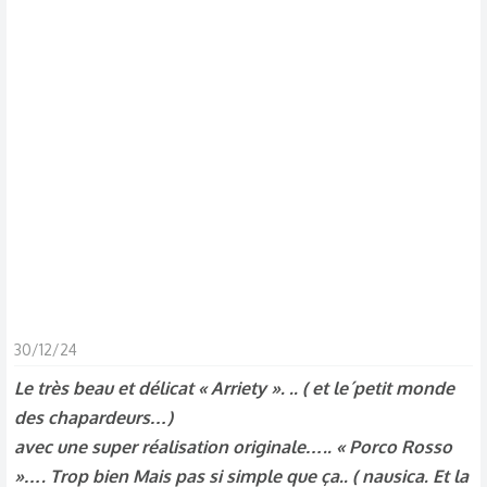
s
c
u
s
s
i
o
n
30/12/24
Le très beau et délicat « Arriety ». .. ( et le´petit monde
des chapardeurs…)
avec une super réalisation originale….. « Porco Rosso
»…. Trop bien Mais pas si simple que ça.. ( nausica. Et la