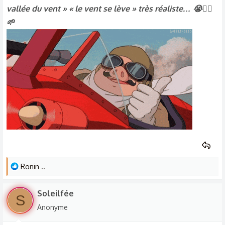
vallée du vent » « le vent se lève » très réaliste… 😭🧚‍♀️
🌱
L
Ronin ..
e
s
Soleilfée
S
r
Anonyme
é
a