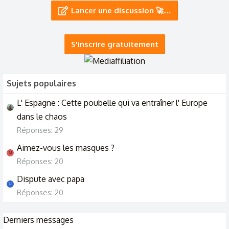
Salut je cherche à discuter avec des jeunes de 18 ans ou plus
Lancer une discussion 🚀…
Pour me faire des ami(e)s.
26/5/24
S'inscrire gratuitement
Sujets populaires
L' Espagne : Cette poubelle qui va entraîner l' Europe
dans le chaos
Réponses: 29
Aimez-vous les masques ?
M
Réponses: 20
Dispute avec papa
U
Réponses: 20
Derniers messages