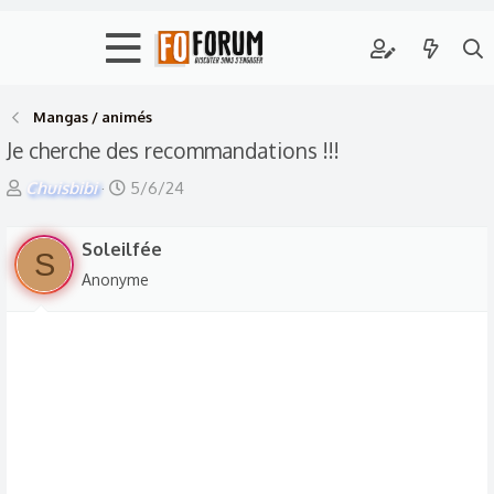
Mangas / animés
Je cherche des recommandations !!!
A
D
Chuisbibi
5/6/24
u
a
t
t
Soleilfée
S
e
e
Anonyme
u
d
r
e
d
d
e
é
l
b
a
u
d
t
i