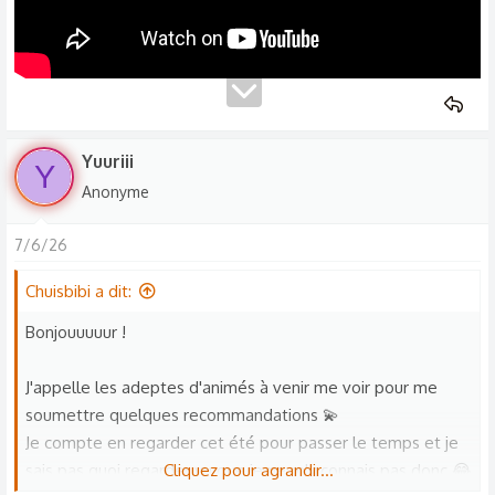
Yuuriii
Y
Anonyme
7/6/26
Chuisbibi a dit:
Bonjouuuuur !
J'appelle les adeptes d'animés à venir me voir pour me
soumettre quelques recommandations 💫
Je compte en regarder cet été pour passer le temps et je
sais pas quoi regarder vu que je ne m'y connais pas donc 😂
Cliquez pour agrandir...