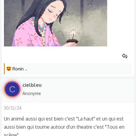
L
Ronin ..
e
s
cielbleu
C
r
Anonyme
é
a
30/12/24
c
t
Un animé aussi qui est bien c'est "La haut" et un qui est
i
aussi bien qui tourne autour d'un theatre c'est "Tous en
o
scène"