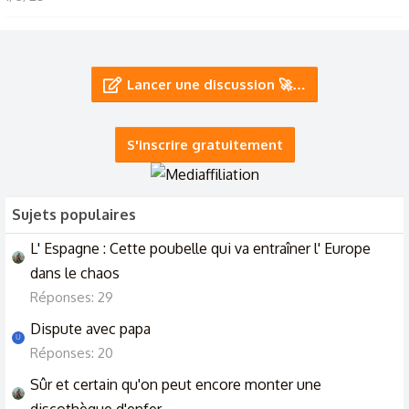
elle partage des musiques le soir avec son ex....ou elle
échange des idées d'expo avec lui sans me le dire...
Lancer une discussion 🚀…
14/10/24
Des idées d'excuses pour ne pas voir faux amis.
Présentation
S'inscrire gratuitement
20/9/24
Sujets populaires
L' Espagne : Cette poubelle qui va entraîner l' Europe
dans le chaos
Réponses: 29
Dispute avec papa
U
Réponses: 20
Sûr et certain qu'on peut encore monter une