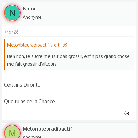
s
Ninor ..
N
r
Anonyme
é
a
7/6/26
c
t
Melonbleuradioactif a dit:
i
o
Ben non, le sucre me fait pas grossir, enfin pas grand chose
n
me fait grossir d'ailleurs
s
:
Certains Diront..
Que tu as de la Chance ..
Melonbleuradioactif
M
Anonyme