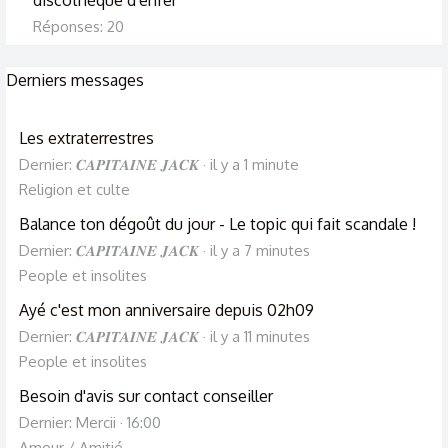
discothèque d'enfer
Réponses: 20
Derniers messages
Les extraterrestres
Dernier: 𝑪𝑨𝑷𝑰𝑻𝑨𝑰𝑵𝑬 𝑱𝑨𝑪𝑲
il y a 1 minute
Religion et culte
Balance ton dégoût du jour - Le topic qui fait scandale !
Dernier: 𝑪𝑨𝑷𝑰𝑻𝑨𝑰𝑵𝑬 𝑱𝑨𝑪𝑲
il y a 7 minutes
People et insolites
Ayé c'est mon anniversaire depuis 02h09
Dernier: 𝑪𝑨𝑷𝑰𝑻𝑨𝑰𝑵𝑬 𝑱𝑨𝑪𝑲
il y a 11 minutes
People et insolites
Besoin d'avis sur contact conseiller
Dernier: Mercii
16:00
Amour / Amitié