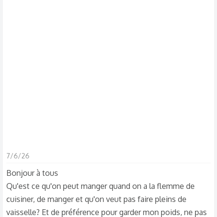
s
c
u
s
s
i
o
n
7/6/26
Bonjour à tous
Qu'est ce qu'on peut manger quand on a la flemme de
cuisiner, de manger et qu'on veut pas faire pleins de
vaisselle? Et de préférence pour garder mon poids, ne pas