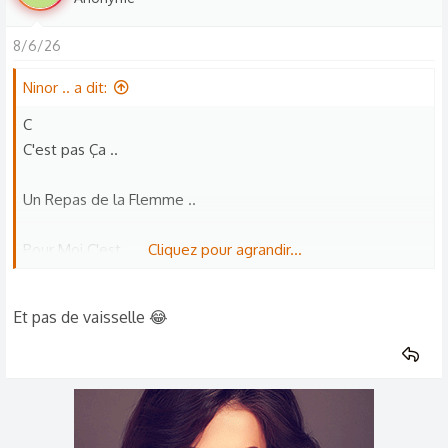
8/6/26
Ninor .. a dit:
C
C'est pas Ça ..
Un Repas de la Flemme ..
Pour Moi C'est ..
Cliquez pour agrandir...
Pain Charcuterie Fromage ..
Et pas de vaisselle 😂
Beaucoup Moins de "Manutention" ..
Mais Bon Appétit !