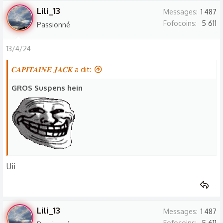
s
Lili_13
Messages
1 487
r
Fofocoins
5 611
Passionné
é
a
13/4/24
c
t
𝑪𝑨𝑷𝑰𝑻𝑨𝑰𝑵𝑬 𝑱𝑨𝑪𝑲 a dit:
i
o
GROS Suspens hein
n
s
:
Uii
Lili_13
Messages
1 487
Fofocoins
5 611