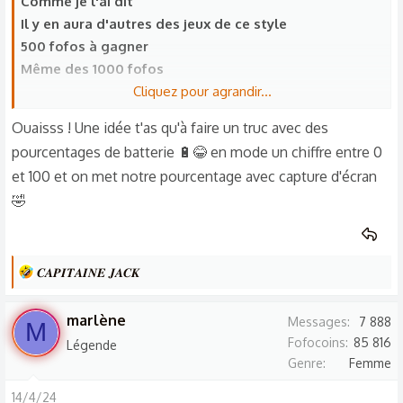
Comme je l'ai dit
s
Il y en aura d'autres des jeux de ce style
:
500 fofos à gagner
Même des 1000 fofos
Cliquez pour agrandir...
Et 5000 mais plus rare
Ouaisss ! Une idée t'as qu'à faire un truc avec des
En fin d'année, ne soyez pas surpris à avoir du 10.000
pourcentages de batterie 🔋😂 en mode un chiffre entre 0
et 100 et on met notre pourcentage avec capture d'écran
Le truc, ça va être de trouver des scénarios
🤣
Manque de bol, je suis nul pour ces loteries
Mais je ferai tout pour que ça se fasse
Après si vous avez des idées
L
𝑪𝑨𝑷𝑰𝑻𝑨𝑰𝑵𝑬 𝑱𝑨𝑪𝑲
e
Je suis preneur
s
marlène
Messages
7 888
M
r
Fofocoins
85 816
Légende
é
Genre
Femme
a
c
14/4/24