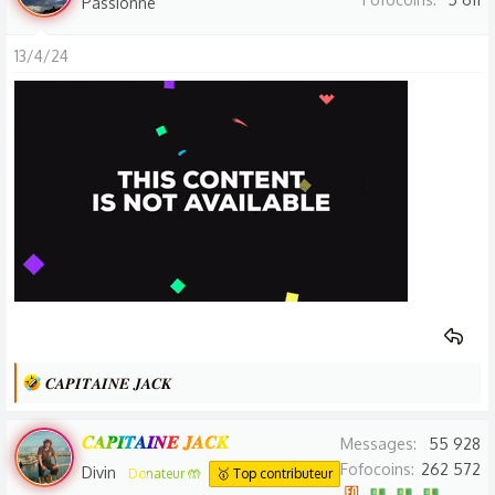
Passionné
13/4/24
L
𝑪𝑨𝑷𝑰𝑻𝑨𝑰𝑵𝑬 𝑱𝑨𝑪𝑲
e
s
𝑪𝑨𝑷𝑰𝑻𝑨𝑰𝑵𝑬 𝑱𝑨𝑪𝑲
Messages
55 928
r
Fofocoins
262 572
Divin
Donateur 🤲
🥇 Top contributeur
é