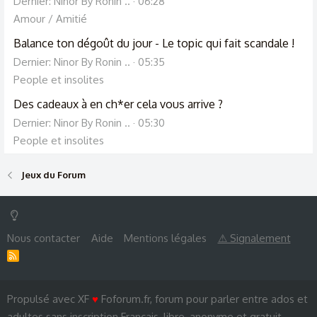
Dernier: Ninor By Ronin ..
06:28
Amour / Amitié
Balance ton dégoût du jour - Le topic qui fait scandale !
Dernier: Ninor By Ronin ..
05:35
People et insolites
Des cadeaux à en ch*er cela vous arrive ?
Dernier: Ninor By Ronin ..
05:30
People et insolites
Jeux du Forum
Nous contacter
Aide
Mentions légales
⚠ Signalement
R
S
S
Propulsé avec XF
♥
Foforum.fr, forum pour parler entre ados et
adultes sans inscription Français, libre, anonyme et gratuit