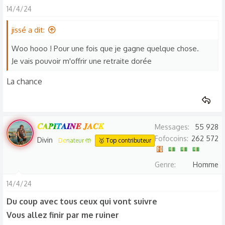
c
14/4/24
t
jissé a dit:
i
o
Woo hooo ! Pour une fois que je gagne quelque chose.
n
Je vais pouvoir m'offrir une retraite dorée
s
:
La chance
𝑪𝑨𝑷𝑰𝑻𝑨𝑰𝑵𝑬 𝑱𝑨𝑪𝑲
Messages
55 928
Fofocoins
262 572
Divin
Donateur 🤲
🥇 Top contributeur
Genre
Homme
14/4/24
Du coup avec tous ceux qui vont suivre
Vous allez finir par me ruiner