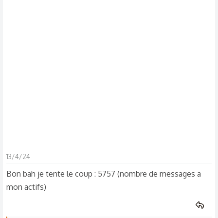
s
c
u
s
s
i
o
n
13/4/24
Bon bah je tente le coup : 5757 (nombre de messages a
mon actifs)