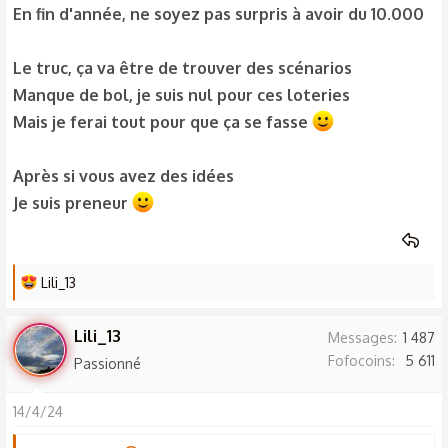
En fin d'année, ne soyez pas surpris à avoir du 10.000
Le truc, ça va être de trouver des scénarios
Manque de bol, je suis nul pour ces loteries
Mais je ferai tout pour que ça se fasse
Après si vous avez des idées
Je suis preneur
L
Lili_13
e
s
Lili_13
Messages
1 487
r
Fofocoins
5 611
Passionné
é
a
14/4/24
c
t