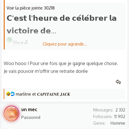
i
o
Voir la pièce jointe 30218
n
𝗖'𝗲𝘀𝘁 𝗹'𝗵𝗲𝘂𝗿𝗲 𝗱𝗲 𝗰𝗲́𝗹𝗲́𝗯𝗿𝗲𝗿 𝗹𝗮
s
:
𝘃𝗶𝗰𝘁𝗼𝗶𝗿𝗲 𝗱𝗲...
J
jissé
Cliquez pour agrandir...
Je vais dès à présent demander le virement
des fofos auprès de
Piiixel
Woo hooo ! Pour une fois que je gagne quelque chose.
Je vais pouvoir m'offrir une retraite dorée
Voir la pièce jointe 30219
L
marlène
et
𝑪𝑨𝑷𝑰𝑻𝑨𝑰𝑵𝑬 𝑱𝑨𝑪𝑲
e
s
un mec
Messages
2 332
r
Fofocoins
11 902
Passionné
é
Genre
Homme
a