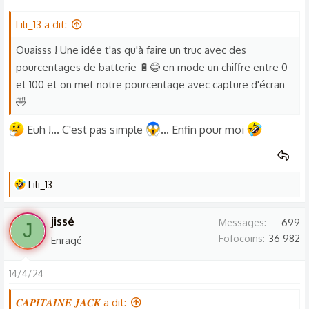
t
Lili_13 a dit:
i
o
Ouaisss ! Une idée t'as qu'à faire un truc avec des
n
pourcentages de batterie 🔋😂 en mode un chiffre entre 0
s
et 100 et on met notre pourcentage avec capture d'écran
:
🤣
Euh !... C'est pas simple
... Enfin pour moi
L
Lili_13
e
s
jissé
Messages
699
J
r
Fofocoins
36 982
Enragé
é
a
14/4/24
c
t
𝑪𝑨𝑷𝑰𝑻𝑨𝑰𝑵𝑬 𝑱𝑨𝑪𝑲 a dit: