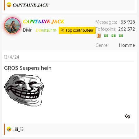
L
𝑪𝑨𝑷𝑰𝑻𝑨𝑰𝑵𝑬 𝑱𝑨𝑪𝑲
e
s
𝑪𝑨𝑷𝑰𝑻𝑨𝑰𝑵𝑬 𝑱𝑨𝑪𝑲
Messages
55 928
r
Fofocoins
262 572
Divin
Donateur 🤲
🥇 Top contributeur
é
a
Genre
Homme
c
t
13/4/24
i
GROS Suspens hein
o
n
s
:
L
Lili_13
e