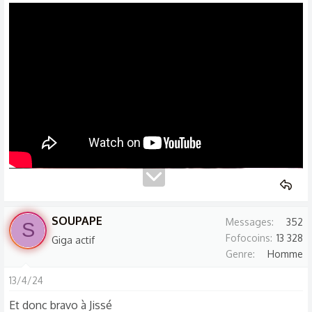
SOUPAPE
Messages
352
S
Fofocoins
13 328
Giga actif
Genre
Homme
13/4/24
Et donc bravo à Jissé