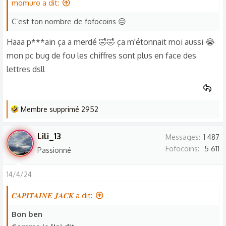
momuro a dit:
i
o
C’est ton nombre de fofocoins 😑
n
Haaa p***ain ça a merdé 🤣🤣 ça m'étonnait moi aussi 😭
s
mon pc bug de fou les chiffres sont plus en face des
:
lettres dsll
L
Membre supprimé 2952
e
s
Lili_13
Messages
1 487
r
Fofocoins
5 611
Passionné
é
a
14/4/24
c
t
𝑪𝑨𝑷𝑰𝑻𝑨𝑰𝑵𝑬 𝑱𝑨𝑪𝑲 a dit:
i
o
Bon ben
n