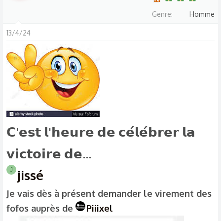
a
Genre
Homme
c
t
13/4/24
i
o
n
s
:
𝗖'𝗲𝘀𝘁 𝗹'𝗵𝗲𝘂𝗿𝗲 𝗱𝗲 𝗰𝗲́𝗹𝗲́𝗯𝗿𝗲𝗿 𝗹𝗮
𝘃𝗶𝗰𝘁𝗼𝗶𝗿𝗲 𝗱𝗲...
J
jissé
Je vais dès à présent demander le virement des
fofos auprès de
Piiixel