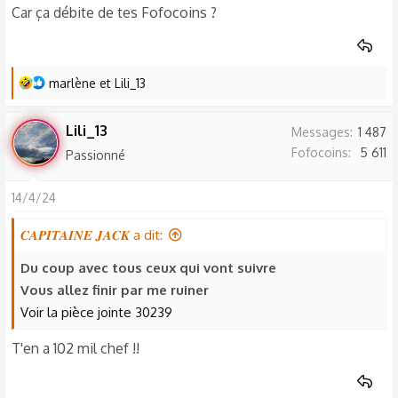
Car ça débite de tes Fofocoins ?
L
marlène
et
Lili_13
e
s
Lili_13
Messages
1 487
r
Fofocoins
5 611
Passionné
é
a
14/4/24
c
t
𝑪𝑨𝑷𝑰𝑻𝑨𝑰𝑵𝑬 𝑱𝑨𝑪𝑲 a dit:
i
o
Du coup avec tous ceux qui vont suivre
n
Vous allez finir par me ruiner
s
Voir la pièce jointe 30239
:
T'en a 102 mil chef !!