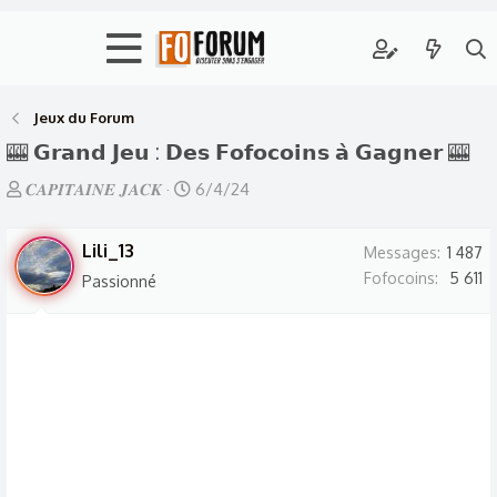
Jeux du Forum
🎰 𝗚𝗿𝗮𝗻𝗱 𝗝𝗲𝘂 : 𝗗𝗲𝘀 𝗙𝗼𝗳𝗼𝗰𝗼𝗶𝗻𝘀 𝗮̀ 𝗚𝗮𝗴𝗻𝗲𝗿 🎰
A
D
𝑪𝑨𝑷𝑰𝑻𝑨𝑰𝑵𝑬 𝑱𝑨𝑪𝑲
6/4/24
u
a
t
t
Lili_13
Messages
1 487
e
e
Fofocoins
5 611
Passionné
u
d
r
e
d
d
e
é
l
b
a
u
d
t
i