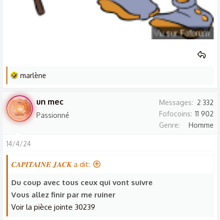
L
marlène
e
s
un mec
Messages
2 332
r
Fofocoins
11 902
Passionné
é
Genre
Homme
a
c
14/4/24
t
𝑪𝑨𝑷𝑰𝑻𝑨𝑰𝑵𝑬 𝑱𝑨𝑪𝑲 a dit:
i
o
Du coup avec tous ceux qui vont suivre
n
Vous allez finir par me ruiner
s
Voir la pièce jointe 30239
: