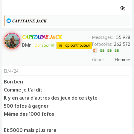
L
𝑪𝑨𝑷𝑰𝑻𝑨𝑰𝑵𝑬 𝑱𝑨𝑪𝑲
e
s
𝑪𝑨𝑷𝑰𝑻𝑨𝑰𝑵𝑬 𝑱𝑨𝑪𝑲
Messages
55 928
r
Fofocoins
262 572
Divin
Donateur 🤲
🥇 Top contributeur
é
a
Genre
Homme
c
t
13/4/24
i
Bon ben
o
Comme je l'ai dit
n
s
Il y en aura d'autres des jeux de ce style
:
500 fofos à gagner
Même des 1000 fofos
Et 5000 mais plus rare