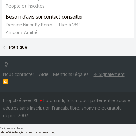
People et insolites
Besoin d'avis sur contact conseiller
Dernier: Ninor By Ronin ..
Hier à 18:13
Amour / Amitié
Politique
Nous contacter
Aide
Mentions légales
⚠ Signalement
R
S
S
Propulsé avec XF
♥
Foforum.fr, forum pour parler entre ados et
adultes sans inscription Français, libre, anonyme et gratuit
depuis 2007
Catégories similaires:
Polique
,
Généraliste
,
Actualités
,
Discussions adultes
,