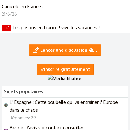
Canicule en France ..
21/6/26
Les prisons en France ! vive les vacances !
+ 18
10/6/26
Comme d'habitude : Une belle m*rde chez La France
Lancer une discussion 🚀…
Incendiaire
20/2/26
S'inscrire gratuitement
Sujets populaires
L' Espagne : Cette poubelle qui va entraîner l' Europe
dans le chaos
Réponses: 29
Besoin d'avis sur contact conseiller