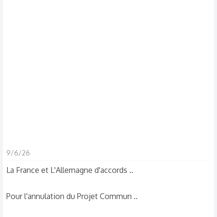
s
c
u
s
s
i
o
n
9/6/26
La France et L'Allemagne d'accords ..
Pour l'annulation du Projet Commun ..