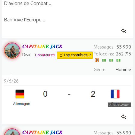
D'avions de Combat ..
Bah Vive l'Europe ..
𝑪𝑨𝑷𝑰𝑻𝑨𝑰𝑵𝑬 𝑱𝑨𝑪𝑲
Messages
55 990
Fofocoins
262 715
Divin
Donateur 🤲
🥇 Top contributeur
Genre
Homme
9/6/26
𝑪𝑨𝑷𝑰𝑻𝑨𝑰𝑵𝑬 𝑱𝑨𝑪𝑲
Messages
55 990