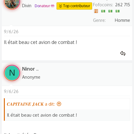
Fofocoins
262 715
Divin
Donateur 🤲
🥇 Top contributeur
Genre
Homme
9/6/26
Il était beau cet avion de combat !
Ninor ..
N
Anonyme
9/6/26
𝑪𝑨𝑷𝑰𝑻𝑨𝑰𝑵𝑬 𝑱𝑨𝑪𝑲 a dit:
Il était beau cet avion de combat !