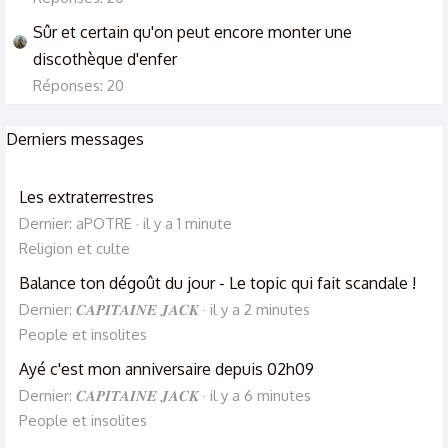
Sûr et certain qu'on peut encore monter une
discothèque d'enfer
Réponses: 20
Derniers messages
Les extraterrestres
Dernier: aPOTRE
il y a 1 minute
Religion et culte
Balance ton dégoût du jour - Le topic qui fait scandale !
Dernier: 𝑪𝑨𝑷𝑰𝑻𝑨𝑰𝑵𝑬 𝑱𝑨𝑪𝑲
il y a 2 minutes
People et insolites
Ayé c'est mon anniversaire depuis 02h09
Dernier: 𝑪𝑨𝑷𝑰𝑻𝑨𝑰𝑵𝑬 𝑱𝑨𝑪𝑲
il y a 6 minutes
People et insolites