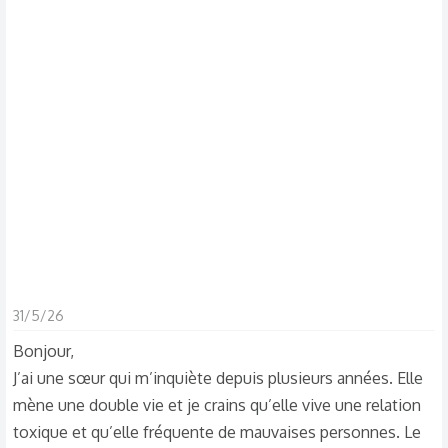
s
c
u
s
s
i
o
n
31/5/26
Bonjour,
J’ai une sœur qui m’inquiète depuis plusieurs années. Elle
mène une double vie et je crains qu’elle vive une relation
toxique et qu’elle fréquente de mauvaises personnes. Le