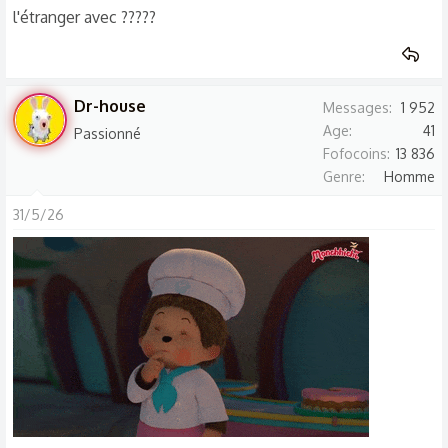
l'étranger avec ?????
Dr-house
Messages
1 952
Age
41
Passionné
Fofocoins
13 836
Genre
Homme
31/5/26