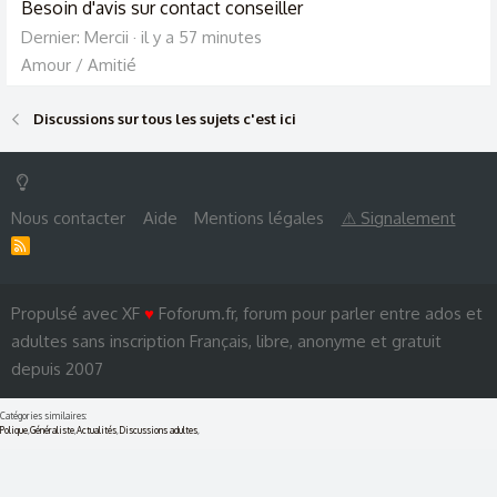
Besoin d'avis sur contact conseiller
Dernier: Mercii
il y a 57 minutes
Amour / Amitié
Discussions sur tous les sujets c'est ici
Nous contacter
Aide
Mentions légales
⚠ Signalement
R
S
S
Propulsé avec XF
♥
Foforum.fr, forum pour parler entre ados et
adultes sans inscription Français, libre, anonyme et gratuit
depuis 2007
Catégories similaires:
Polique
,
Généraliste
,
Actualités
,
Discussions adultes
,