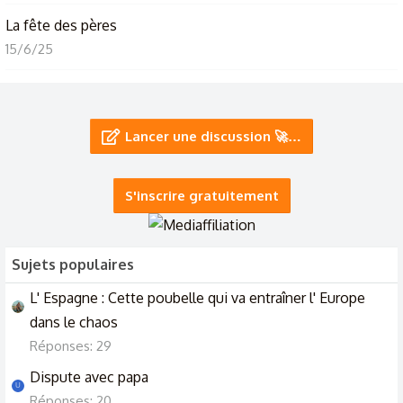
La fête des pères
15/6/25
La fête des voisins c'est ce soir
20/5/22
Lancer une discussion 🚀…
Le garçon de la fête
12/7/25
S'inscrire gratuitement
Sujets populaires
L' Espagne : Cette poubelle qui va entraîner l' Europe
dans le chaos
Réponses: 29
Dispute avec papa
U
Réponses: 20