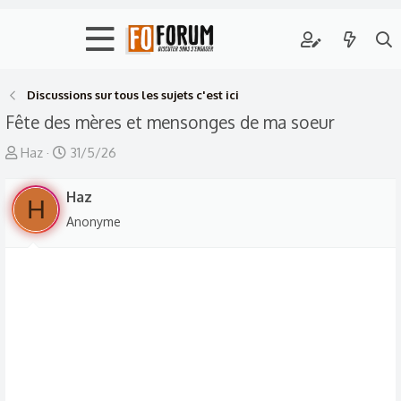
Discussions sur tous les sujets c'est ici
Fête des mères et mensonges de ma soeur
A
D
Haz
31/5/26
u
a
t
Haz
t
H
e
e
Anonyme
u
d
r
e
d
d
e
é
l
b
a
u
d
t
i