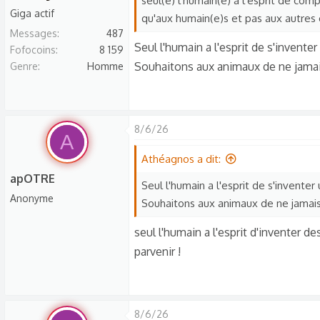
seul(e) l'humain(e) a l'esprit de co
Giga actif
qu'aux humain(e)s et pas aux autres
Messages
487
Seul l'humain a l'esprit de s'invente
Fofocoins
8 159
Souhaitons aux animaux de ne jamais
Genre
Homme
8/6/26
A
Athéagnos a dit:
apOTRE
Seul l'humain a l'esprit de s'invente
Anonyme
Souhaitons aux animaux de ne jamais 
seul l'humain a l'esprit d'inventer d
parvenir !
8/6/26