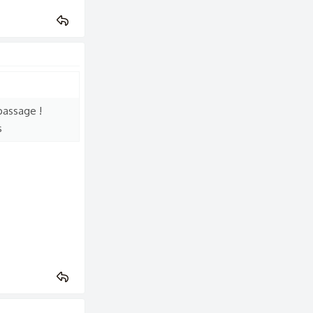
passage !
s