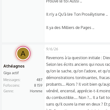
Prouve le toi Aussi ..
Il n'y a Qu'à lire Ton Prosélytisme ..
Il ya des Milliers de Pages ..
9/6/26
A
Revenons à la question initiale : Die
Selon les écrits anciens qui nous raco
Athéagnos
qu'on le sache, qu'on l'adore, et qu'
Giga actif
démonstrations tonitruantes, fracas
Messages
487
probants... Alors ? Il voit bien qu'a
Fofocoins
8 159
vénéré, encensé, apprécie-t-il moins
Genre
Homme
du combustible.... Non ?... Il a fait 
sans qu'il ouvre la mer en deux ? Et