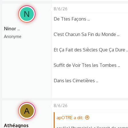
s
c
8/6/26
N
u
De Ttes Façons ..
s
Ninor ..
s
C'est Chacun Sa Fin du Monde ..
Anonyme
i
o
Et Ça Fait des Siècles Que Ça Dure .
n
Suffit de Voir Ttes les Tombes ..
Dans les Cimetières ..
8/6/26
A
apOTRE a dit:
Athéagnos