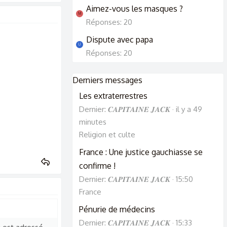
Aimez-vous les masques ?
M
Réponses: 20
Dispute avec papa
U
Réponses: 20
Derniers messages
Les extraterrestres
Dernier: 𝑪𝑨𝑷𝑰𝑻𝑨𝑰𝑵𝑬 𝑱𝑨𝑪𝑲
il y a 49
minutes
Religion et culte
France : Une justice gauchiasse se
confirme !
Dernier: 𝑪𝑨𝑷𝑰𝑻𝑨𝑰𝑵𝑬 𝑱𝑨𝑪𝑲
15:50
France
Pénurie de médecins
Dernier: 𝑪𝑨𝑷𝑰𝑻𝑨𝑰𝑵𝑬 𝑱𝑨𝑪𝑲
15:33