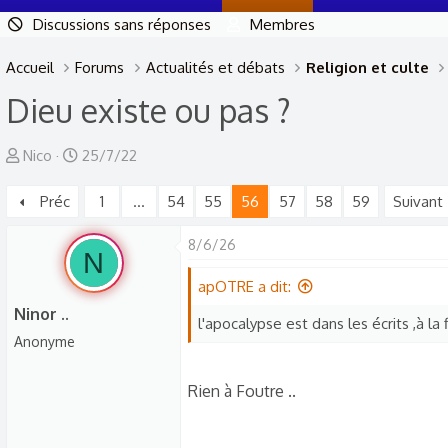
Discussions sans réponses
Membres
Accueil
Forums
Actualités et débats
Religion et culte
Dieu existe ou pas ?
A
D
Nico
25/7/22
u
a
Préc
1
…
54
55
56
57
58
59
Suivant
t
t
e
e
8/6/26
u
d
N
r
e
apOTRE a dit:
d
d
Ninor ..
l'apocalypse est dans les écrits ,à l
e
é
Anonyme
l
b
a
u
Rien à Foutre ..
d
t
i