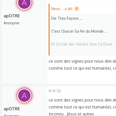
A
Ninor .. a dit:
apOTRE
De Ttes Façons ..
Anonyme
C'est Chacun Sa Fin du Monde ..
Et Ça Fait des Siècles Que Ça Dure ..
Suffit de Voir Ttes les Tombes ..
ce sont des signes pour nous dire 
comme tout ce qui est humain(e), co
Dans les Cimetières ..
8/6/26
A
ce sont des signes pour nous dire 
comme tout ce qui est humain(e), c
apOTRE
inconnu , Jésus et autres
Anonyme