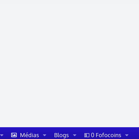
Médias
Blogs
💵 0 Fofocoins