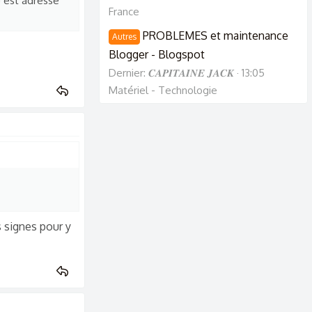
u est adressé
France
PROBLEMES et maintenance
Autres
Blogger - Blogspot
Dernier: 𝑪𝑨𝑷𝑰𝑻𝑨𝑰𝑵𝑬 𝑱𝑨𝑪𝑲
13:05
Matériel - Technologie
s signes pour y