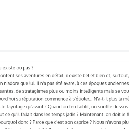
u existe ou pas ?
ntent ses aventures en détail, il existe bel et bien et, surtout, 
on n'adore que lui. Il n'a pas été avare, à ces époques anciennes
santes, de stratagèmes plus ou moins intelligents mais se vou
ujourd'hui sa réputation commence à s'étioler... N'a-t-il plus la 
 le fayotage qu'avant ? Quand un feu faiblit, on souffle dessus
tout ce qu'il fallait dans les temps jadis ? Maintenant, on doit l
 pourquoi donc ? Parce que c'est son caprice ? Nous n'avons pl