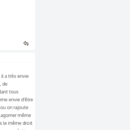
il a très envie
, de
lant tous
même envie d'être
 ou on rajoute
e flagorner même
us le même droit