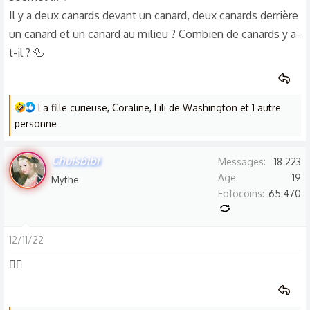
Il y a deux canards devant un canard, deux canards derrière
un canard et un canard au milieu ? Combien de canards y a-
t-il ? 🦆
L
La fille curieuse
,
Coraline
,
Lili de Washington
et 1 autre
e
personne
s
r
Chuisbibi
Messages
18 223
é
Age
19
Mythe
a
Fofocoins
65 470
c
t
i
12/11/22
o
😵‍💫
n
s
: