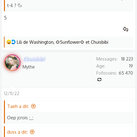
t-il ? 🦆
5
L
Lili de Washington
,
🌻Sunflower🌻
et
Chuisbibi
e
s
Chuisbibi
Messages
18 223
r
Age
19
Mythe
é
Fofocoins
65 470
a
c
t
12/11/22
i
o
Taeh a dit:
n
Oep jcrois ;_;
s
:
duss a dit: