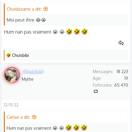
t
Chuisbizarre a dit:
i
o
Moi peut être 😂😭
n
Hum nan pas vraiment 😭 😭
s
:
L
Chuisbibi
e
s
Chuisbibi
Messages
18 223
r
Age
19
Mythe
é
Fofocoins
65 470
a
c
t
12/11/22
i
o
Cerise a dit:
n
Hum nan pas vraiment 😭 😭
s