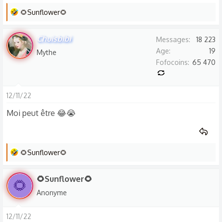
L
🌻Sunflower🌻
e
s
Chuisbibi
Messages
18 223
r
Age
19
Mythe
é
Fofocoins
65 470
a
c
t
12/11/22
i
Moi peut être 😂😭
o
n
s
:
L
🌻Sunflower🌻
e
s
🌻Sunflower🌻
🌻
r
Anonyme
é
a
12/11/22
c