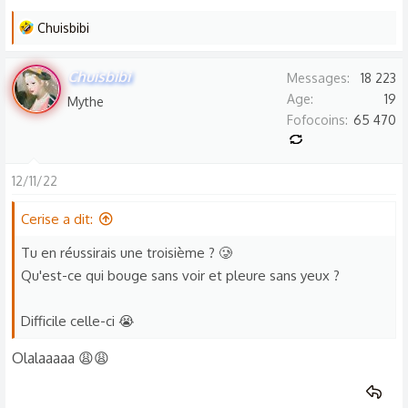
L
Chuisbibi
e
s
Chuisbibi
Messages
18 223
r
Age
19
Mythe
é
Fofocoins
65 470
a
c
t
12/11/22
i
o
Cerise a dit:
n
Tu en réussirais une troisième ? 🥲
s
Qu'est-ce qui bouge sans voir et pleure sans yeux ?
:
Difficile celle-ci 😭
Olalaaaaa 😩😩