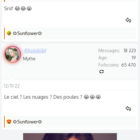
:
Snif 😂😂😭
L
🌻Sunflower🌻
e
s
Chuisbibi
Messages
18 223
r
Age
19
Mythe
é
Fofocoins
65 470
a
c
t
12/11/22
i
Le ciel ? Les nuages ? Des poules ? 😭😭😭
o
n
s
:
L
🌻Sunflower🌻
e
s