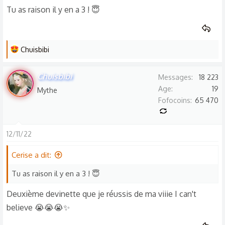
En fait je sais pas
Tu as raison il y en a 3 ! 😇
L
Chuisbibi
e
s
Chuisbibi
Messages
18 223
r
Age
19
Mythe
é
Fofocoins
65 470
a
c
t
12/11/22
i
o
Cerise a dit:
n
Tu as raison il y en a 3 ! 😇
s
:
Deuxième devinette que je réussis de ma viiie I can't
believe 😭😭😭✨