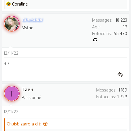
L
Coraline
e
s
Chuisbibi
Messages
18 223
r
Age
19
Mythe
é
Fofocoins
65 470
a
c
t
12/11/22
i
3 ?
o
n
s
:
Taeh
Messages
1 189
T
Fofocoins
1 729
Passionné
12/11/22
Chuisbizarre a dit: