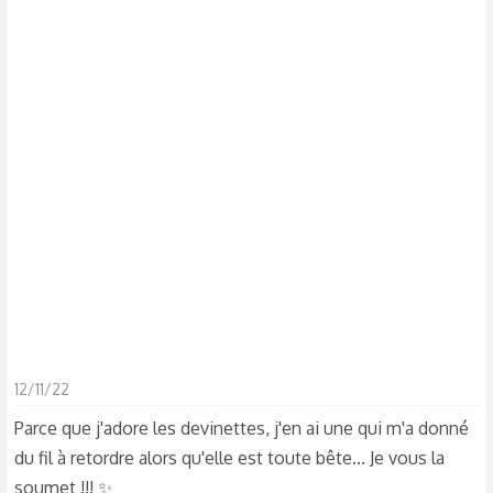
d
t
i
s
c
u
s
s
i
o
n
12/11/22
Parce que j'adore les devinettes, j'en ai une qui m'a donné
du fil à retordre alors qu'elle est toute bête... Je vous la
soumet !!! ✨