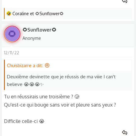
L
Coraline
et
🌻Sunflower🌻
e
s
🌻Sunflower🌻
🌻
r
Anonyme
é
a
12/11/22
c
t
Chuisbizarre a dit:
i
o
Deuxième devinette que je réussis de ma viiie I can't
n
believe 😭😭😭✨
s
Tu en réussirais une troisième ? 🥲
:
Qu'est-ce qui bouge sans voir et pleure sans yeux ?
Difficile celle-ci 😭