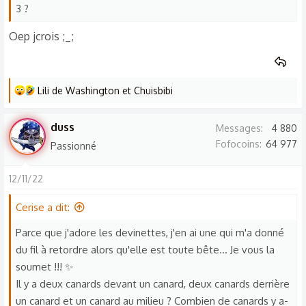
3 ?
Oep jcrois ;_;
L
Lili de Washington
et
Chuisbibi
e
s
duss
Messages
4 880
r
Fofocoins
64 977
Passionné
é
a
12/11/22
c
t
Cerise a dit:
i
o
Parce que j'adore les devinettes, j'en ai une qui m'a donné
n
du fil à retordre alors qu'elle est toute bête... Je vous la
s
soumet !!! ✨
:
Il y a deux canards devant un canard, deux canards derrière
un canard et un canard au milieu ? Combien de canards y a-