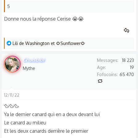
5
Donne nous la réponse Cerise 😭😭
L
Lili de Washington
et
🌻Sunflower🌻
e
s
Chuisbibi
Messages
18 223
r
Age
19
Mythe
é
Fofocoins
65 470
a
c
t
12/11/22
i
🦆🦆🦆
o
Ya le dernier canard qui en a deux devant lui
n
s
Le canard au milieu
:
Et les deux canards derrière le premier