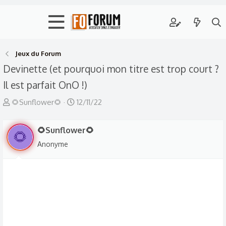
Jeux du Forum
Devinette (et pourquoi mon titre est trop court ?
Il est parfait OnO !)
A
D
🌻Sunflower🌻
12/11/22
u
a
t
t
🌻Sunflower🌻
🌻
e
e
Anonyme
u
d
r
e
d
d
e
é
l
b
a
u