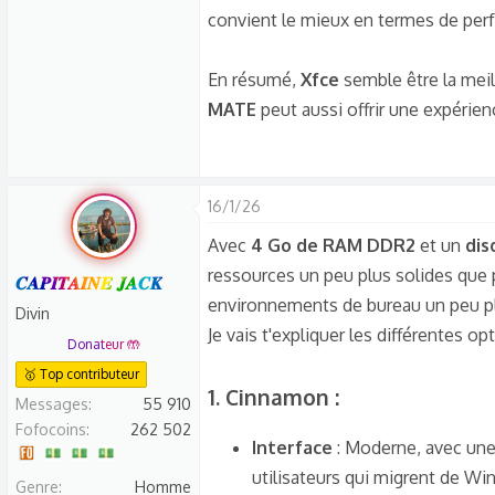
convient le mieux en termes de perf
En résumé,
Xfce
semble être la mei
MATE
peut aussi offrir une expérien
16/1/26
Avec
4 Go de RAM DDR2
et un
dis
ressources un peu plus solides que 
𝑪𝑨𝑷𝑰𝑻𝑨𝑰𝑵𝑬 𝑱𝑨𝑪𝑲
environnements de bureau un peu 
Divin
Je vais t'expliquer les différentes o
Donateur 🤲
🥇 Top contributeur
1.
Cinnamon
:​
Messages
55 910
Fofocoins
262 502
Interface
: Moderne, avec une 
utilisateurs qui migrent de Wi
Genre
Homme