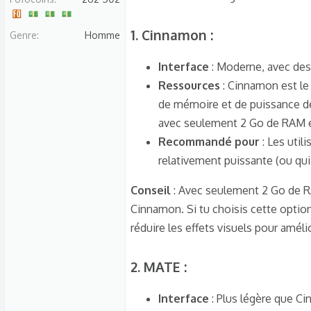
s
c
1.
Cinnamon
:​
Genre
Homme
u
s
Interface
: Moderne, avec des 
s
Ressources
: Cinnamon est le 
i
de mémoire et de puissance de 
o
avec seulement 2 Go de RAM e
n
Recommandé pour
: Les util
relativement puissante (ou qu
Conseil
: Avec seulement 2 Go de RAM
Cinnamon. Si tu choisis cette option
réduire les effets visuels pour amélio
2.
MATE
:​
Interface
: Plus légère que Ci