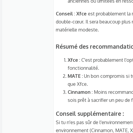
anciennes ou limitées en ress
Conseil
:
Xfce
est probablement la 
double-cœur. Il sera beaucoup plus 
matérielle modeste.
Résumé des recommandation
Xfce
: C'est probablement l'opt
fonctionnalité.
MATE
: Un bon compromis si tu
que Xfce.
Cinnamon
: Moins recommandé
sois prêt à sacrifier un peu de
Conseil supplémentaire
:​
Si tu n'es pas sûr de l'environnemen
environnement (Cinnamon, MATE, Xfce)