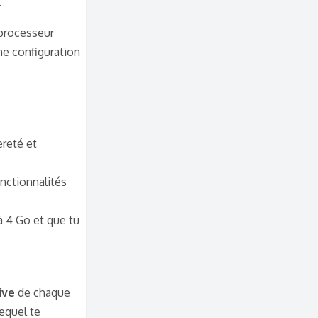
.
processeur
ne configuration
èreté et
nctionnalités
 4 Go et que tu
ive
de chaque
equel te