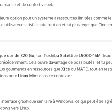
ormance et de confort visuel.
lleure option pour un système à ressources limitées comme le 
ce utilisateur satisfaisante tout en étant plus léger que Cinna
que dur de 320 Go
, ton
Toshiba Satellite L500D-16M
dispo
précédemment. Cela ouvre davantage de possibilités, et tu pe
plus gourmands en ressources que
Xfce
ou
MATE
, tout en res
ptions pour
Linux Mint
dans ce contexte :
interface graphique similaire à Windows, ce qui peut être agré
ndows vers Linux.