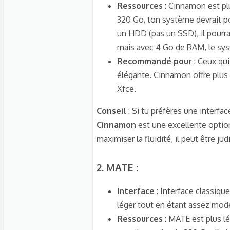
Ressources
: Cinnamon est pl
320 Go, ton système devrait po
un HDD (pas un SSD), il pourrai
mais avec 4 Go de RAM, le sys
Recommandé pour
: Ceux qui
élégante. Cinnamon offre plus 
Xfce.
Conseil
: Si tu préfères une interf
Cinnamon
est une excellente option
maximiser la fluidité, il peut être j
2.
MATE
:​
Interface
: Interface classiqu
léger tout en étant assez mode
Ressources
: MATE est plus l