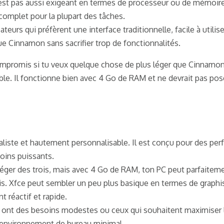
n'est pas aussi exigeant en termes de processeur ou de mémoir
complet pour la plupart des tâches.
sateurs qui préfèrent une interface traditionnelle, facile à utilis
e Cinnamon sans sacrifier trop de fonctionnalités.
mpromis si tu veux quelque chose de plus léger que Cinnamon
ble. Il fonctionne bien avec 4 Go de RAM et ne devrait pas pos
aliste et hautement personnalisable. Il est conçu pour des pe
oins puissants.
 léger des trois, mais avec 4 Go de RAM, ton PC peut parfaiteme
 Xfce peut sembler un peu plus basique en termes de graphis
t réactif et rapide.
 ont des besoins modestes ou ceux qui souhaitent maximiser la
 environnement de bureau minimal.