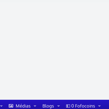
Médias
Blogs
💵 0 Fofocoins