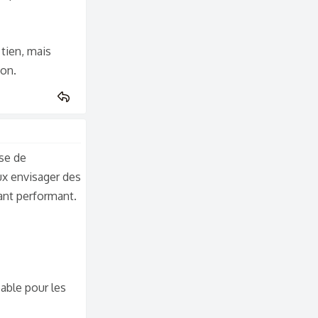
tien, mais
mon.
se de
ux envisager des
tant performant.
able pour les