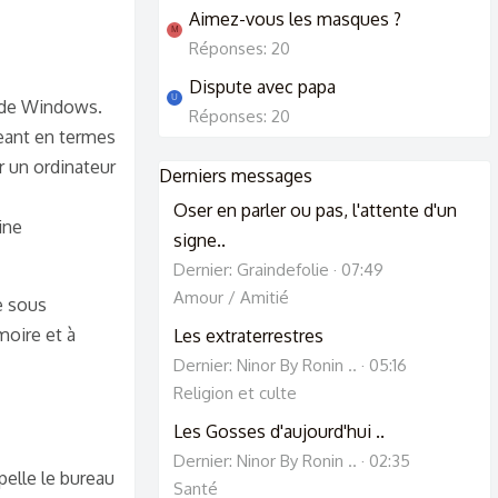
Aimez-vous les masques ?
M
Réponses: 20
Dispute avec papa
U
e de Windows.
Réponses: 20
geant en termes
r un ordinateur
Derniers messages
Oser en parler ou pas, l'attente d'un
ine
signe..
Dernier: Graindefolie
07:49
Amour / Amitié
e sous
moire et à
Les extraterrestres
Dernier: Ninor By Ronin ..
05:16
Religion et culte
Les Gosses d'aujourd'hui ..
Dernier: Ninor By Ronin ..
02:35
pelle le bureau
Santé