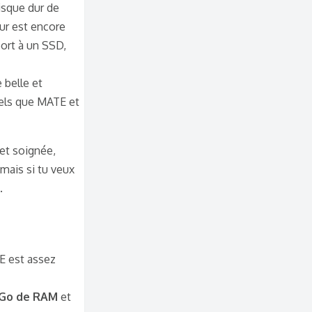
isque dur de
ur est encore
port à un SSD,
 belle et
uels que MATE et
et soignée,
 mais si tu veux
.
E est assez
 Go de RAM
et