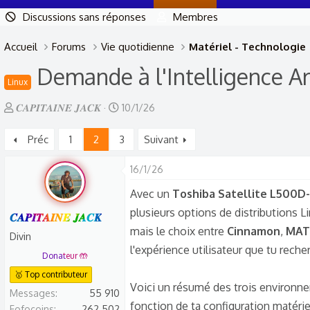
Discussions sans réponses
Membres
Accueil
Forums
Vie quotidienne
Matériel - Technologie
Demande à l'Intelligence Art
Linux
A
D
𝑪𝑨𝑷𝑰𝑻𝑨𝑰𝑵𝑬 𝑱𝑨𝑪𝑲
10/1/26
u
a
Préc
1
2
3
Suivant
t
t
e
e
16/1/26
u
d
r
e
Avec un
Toshiba Satellite L500D
d
d
plusieurs options de distributions L
𝑪𝑨𝑷𝑰𝑻𝑨𝑰𝑵𝑬 𝑱𝑨𝑪𝑲
e
é
mais le choix entre
Cinnamon
,
MAT
Divin
l
b
l'expérience utilisateur que tu reche
Donateur 🤲
a
u
🥇 Top contributeur
d
t
Voici un résumé des trois environ
Messages
55 910
i
fonction de ta configuration matériel
Fofocoins
262 502