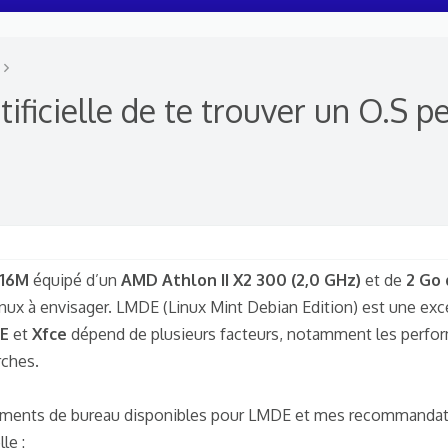
ificielle de te trouver un O.S p
-16M
équipé d’un
AMD Athlon II X2 300 (2,0 GHz)
et de
2 Go
inux à envisager. LMDE (Linux Mint Debian Edition) est une exc
E
et
Xfce
dépend de plusieurs facteurs, notamment les perfo
rches.
nements de bureau disponibles pour LMDE et mes recommandat
le :