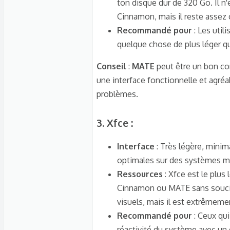
ton disque dur de 320 Go. Il 
Cinnamon, mais il reste assez 
Recommandé pour
: Les utili
quelque chose de plus léger qu
Conseil
:
MATE
peut être un bon co
une interface fonctionnelle et agréa
problèmes.
3.
Xfce
:​
Interface
: Très légère, minim
optimales sur des systèmes m
Ressources
: Xfce est le plus
Cinnamon ou MATE sans soucis.
visuels, mais il est extrêmemen
Recommandé pour
: Ceux qui
réactivité du système avec un