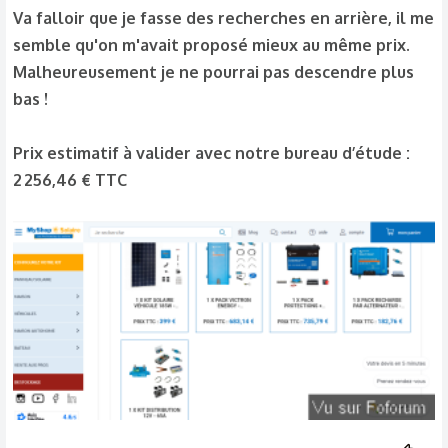
Va falloir que je fasse des recherches en arrière, il me
semble qu'on m'avait proposé mieux au même prix.
Pack Victron Energy - Convertisseur-chargeur
Malheureusement je ne pourrai pas descendre plus
12V/230V Multiplus 500VA/20-16 et câblages​
bas !
683,14 € TTC
Pack Victron Energy - Convertisseur-chargeur 12V/230V Multiplus 500VA/20-16 et câblages
Prix estimatif à valider avec notre bureau d’étude :
2 256,46 € TTC
Découvrez le dernier-né des convertisseur-
chargeurs Victron Energy : le Multi
12V/500VA/20-16 !
www.myshop-solaire.com
Pack Protections + Batterie solaire 100Ah PRO
Lithium 12V - Ultimatron​
735,79 € TTC
Pack Protections + Batterie solaire 100Ah PRO Lithium 12V - Ultimatron
Profiter d’une autonomie grâce à la batterie