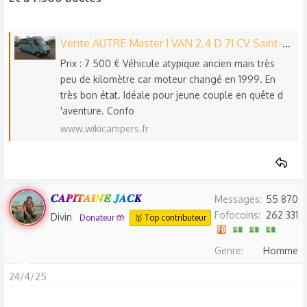
Vente AUTRE Master 1 VAN 2.4 D 71 CV Saint-Bonnet-des-Quarts, Auvergne-Rhône-Alpes (42) - Wikicampers
Prix : 7 500 € Véhicule atypique ancien mais très
peu de kilomètre car moteur changé en 1999. En
très bon état. Idéale pour jeune couple en quête d
'aventure. Confo
www.wikicampers.fr
𝑪𝑨𝑷𝑰𝑻𝑨𝑰𝑵𝑬 𝑱𝑨𝑪𝑲
Messages
55 870
Fofocoins
262 331
Divin
Donateur 🤲
🥇 Top contributeur
Genre
Homme
24/4/25