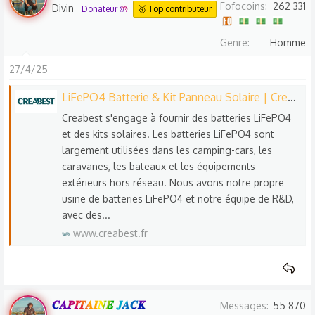
Fofocoins
262 331
Divin
Donateur 🤲
🥇 Top contributeur
Genre
Homme
27/4/25
LiFePO4 Batterie & Kit Panneau Solaire | Creabest Énergie
Creabest s'engage à fournir des batteries LiFePO4
et des kits solaires. Les batteries LiFePO4 sont
largement utilisées dans les camping-cars, les
caravanes, les bateaux et les équipements
extérieurs hors réseau. Nous avons notre propre
usine de batteries LiFePO4 et notre équipe de R&D,
avec des...
www.creabest.fr
𝑪𝑨𝑷𝑰𝑻𝑨𝑰𝑵𝑬 𝑱𝑨𝑪𝑲
Messages
55 870