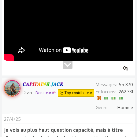
𝑪𝑨𝑷𝑰𝑻𝑨𝑰𝑵𝑬 𝑱𝑨𝑪𝑲
Messages
55 870
Fofocoins
262 331
Divin
Donateur 🤲
🥇 Top contributeur
Genre
Homme
27/4/25
Je vois au plus haut question capacité, mais à titre