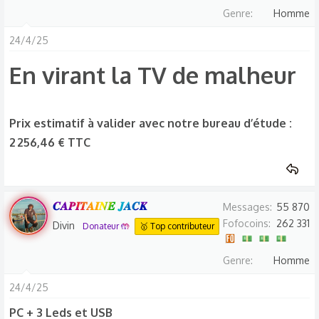
Obtenez votre devis véhicule solaire personnalisé
Genre
Homme
avec MyShop Solaire. Découvrez nos solutions
adaptées pour équiper votre véhicule en énergie
24/4/25
solaire, selon vos besoins et votre projet.
En virant la TV de malheur​
www.myshop-solaire.com
Consommation 815 W / J​
Prix estimatif à valider avec notre bureau d’étude :
2 256,46 € TTC
Voir la pièce jointe 39393
Kit solaire véhicule Victron / Uniteck Premium
300W (panneau petite dimension)​
𝑪𝑨𝑷𝑰𝑻𝑨𝑰𝑵𝑬 𝑱𝑨𝑪𝑲
Messages
55 870
714,79 € TTC
Fofocoins
262 331
Divin
Donateur 🤲
🥇 Top contributeur
kit solaire camping car 300w premium full black
Ce kit solaire autonome de 300W-12V vous
Genre
Homme
apportera la production optimale pour équiper un
24/4/25
véhicule en 12V !
PC + 3 Leds et USB
www.myshop-solaire.com