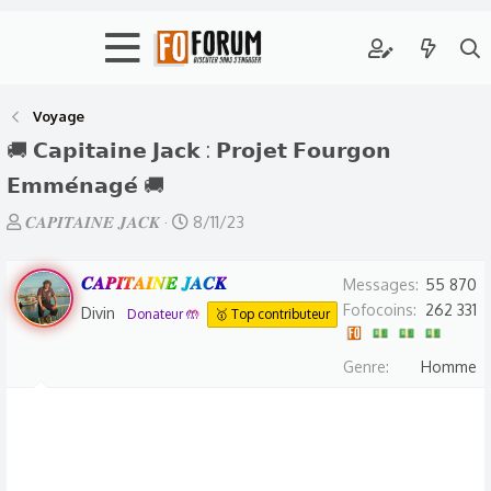
Voyage
🚚 𝗖𝗮𝗽𝗶𝘁𝗮𝗶𝗻𝗲 𝗝𝗮𝗰𝗸 : 𝗣𝗿𝗼𝗷𝗲𝘁 𝗙𝗼𝘂𝗿𝗴𝗼𝗻
𝗘𝗺𝗺𝗲́𝗻𝗮𝗴𝗲́ 🚚
A
D
𝑪𝑨𝑷𝑰𝑻𝑨𝑰𝑵𝑬 𝑱𝑨𝑪𝑲
8/11/23
u
a
t
t
𝑪𝑨𝑷𝑰𝑻𝑨𝑰𝑵𝑬 𝑱𝑨𝑪𝑲
Messages
55 870
e
e
Fofocoins
262 331
Divin
Donateur 🤲
🥇 Top contributeur
u
d
r
e
Genre
Homme
d
d
e
é
l
b
a
u