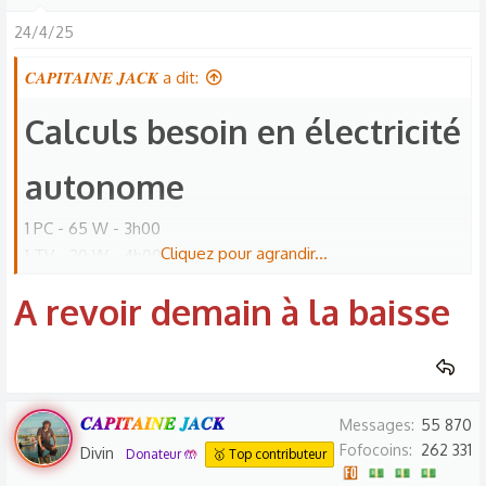
24/4/25
𝑪𝑨𝑷𝑰𝑻𝑨𝑰𝑵𝑬 𝑱𝑨𝑪𝑲 a dit:
Calculs besoin en électricité
autonome​
1 PC - 65 W - 3h00
Cliquez pour agrandir...
1 TV - 20 W - 4h00
1 Téléphone - 25 W - 1h00
A revoir demain à la baisse
1 App Photo - 20 W - 1h00
1 Gopro - 20 W - 1h00
3 E-cigarettes - 20 W - 3h00
Glacière en option ----> Donc n'entre pas dans le calcul !
𝑪𝑨𝑷𝑰𝑻𝑨𝑰𝑵𝑬 𝑱𝑨𝑪𝑲
Messages
55 870
Fofocoins
262 331
Divin
Donateur 🤲
🥇 Top contributeur
Devis véhicule solaire personnalisé | MyShop Solaire