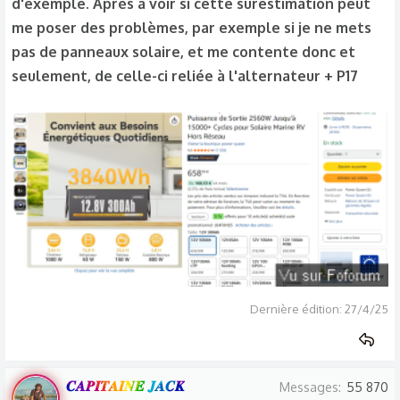
d'exemple. Après à voir si cette surestimation peut
me poser des problèmes, par exemple si je ne mets
pas de panneaux solaire, et me contente donc et
seulement, de celle-ci reliée à l'alternateur + P17
Dernière édition:
27/4/25
𝑪𝑨𝑷𝑰𝑻𝑨𝑰𝑵𝑬 𝑱𝑨𝑪𝑲
Messages
55 870