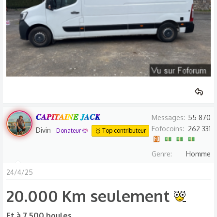
𝑪𝑨𝑷𝑰𝑻𝑨𝑰𝑵𝑬 𝑱𝑨𝑪𝑲
Messages
55 870
Fofocoins
262 331
Divin
Donateur 🤲
🥇 Top contributeur
Genre
Homme
24/4/25
20.000 Km seulement
Et à 7.500 boules