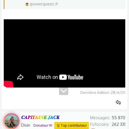
ipowerqueen.fr
Dernière édition:
28/4/25
𝑪𝑨𝑷𝑰𝑻𝑨𝑰𝑵𝑬 𝑱𝑨𝑪𝑲
Messages
55 870
Fofocoins
262 331
Divin
Donateur 🤲
🥇 Top contributeur