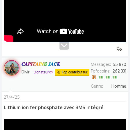
𝑪𝑨𝑷𝑰𝑻𝑨𝑰𝑵𝑬 𝑱𝑨𝑪𝑲
Messages
55 870
Fofocoins
262 331
Divin
Donateur 🤲
🥇 Top contributeur
Genre
Homme
27/4/25
Lithium ion fer phosphate avec BMS intégré