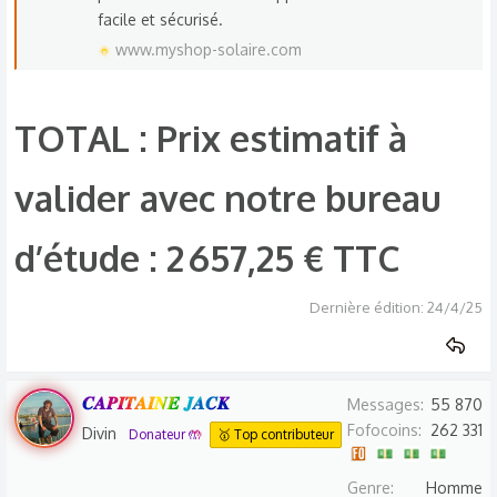
facile et sécurisé.
www.myshop-solaire.com
TOTAL : Prix estimatif à
valider avec notre bureau
d’étude :
2 657,25 € TTC
Dernière édition:
24/4/25
𝑪𝑨𝑷𝑰𝑻𝑨𝑰𝑵𝑬 𝑱𝑨𝑪𝑲
Messages
55 870
Fofocoins
262 331
Divin
Donateur 🤲
🥇 Top contributeur
Genre
Homme