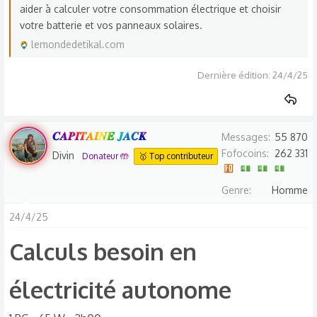
aider à calculer votre consommation électrique et choisir
votre batterie et vos panneaux solaires.
lemondedetikal.com
Dernière édition:
24/4/25
𝑪𝑨𝑷𝑰𝑻𝑨𝑰𝑵𝑬 𝑱𝑨𝑪𝑲
Messages
55 870
Fofocoins
262 331
Divin
Donateur 🤲
🥇 Top contributeur
Genre
Homme
24/4/25
Calculs besoin en
électricité autonome​