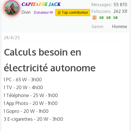
𝑪𝑨𝑷𝑰𝑻𝑨𝑰𝑵𝑬 𝑱𝑨𝑪𝑲
Messages
55 870
Fofocoins
262 331
Divin
Donateur 🤲
🥇 Top contributeur
Genre
Homme
24/4/25
Calculs besoin en
électricité autonome​
1 PC - 65 W - 3h00
1 TV - 20 W - 4h00
1 Téléphone - 25 W - 1h00
1 App Photo - 20 W - 1h00
1 Gopro - 20 W - 1h00
3 E-cigarettes - 20 W - 3h00